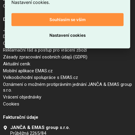
Nastavení cookies.
Odhlášení z newsletteru
Důležité odkazy
Souhlasím se vším
Jak nakupovat na EMAS.cz
Nastavení cookies
Doprava a platba
Obchodní podmínky internetového obchodu EMAS.cz
Reklamační řád a postup pro vrácení zboží
Zásady zpracování osobních údajů (GDPR)
Aktuální ceník
Mobilní aplikace EMAS.cz
Velkoobchodní spolupráce s EMAS.cz
Oznámení o možném protiprávním jednání JANČA & EMAS group
s.r.o.
Vrácení objednávky
Cookies
Fakturační údaje
JANČA & EMAS group s.r.o.
Průběžná 2265/84