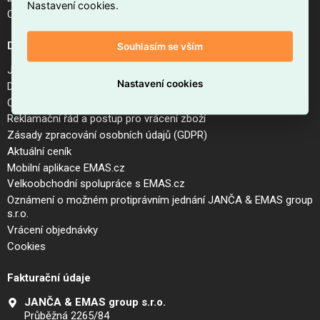
Nastavení cookies.
Odhlášení z newsletteru
Důležité odkazy
Souhlasím se vším
Jak nakupovat na EMAS.cz
Nastavení cookies
Doprava a platba
Obchodní podmínky internetového obchodu EMAS.cz
Reklamační řád a postup pro vrácení zboží
Zásady zpracování osobních údajů (GDPR)
Aktuální ceník
Mobilní aplikace EMAS.cz
Velkoobchodní spolupráce s EMAS.cz
Oznámení o možném protiprávním jednání JANČA & EMAS group
s.r.o.
Vrácení objednávky
Cookies
Fakturační údaje
JANČA & EMAS group s.r.o.
Průběžná 2265/84