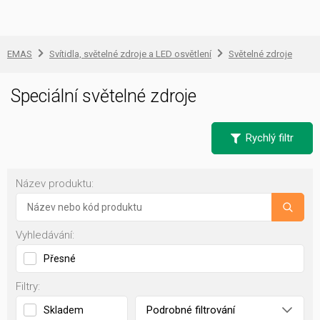
EMAS
Svítidla, světelné zdroje a LED osvětlení
Světelné zdroje
Speciální světelné zdroje
Rychlý filtr
Název produktu:
Vyhledávání:
Přesné
Filtry:
Podrobné filtrování
Skladem