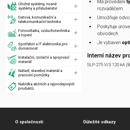
Má provedení
t
Úložné systémy, nosné
rozvaděčem.
systémy a příslušenství
Umožňuje odvo
Datová, komunikační a
telekomunikační technika
Poskytuje úrov
Fotovoltaika, vzduchotechnika
obvodech.
a topení
Je vybaven
opt
Spotřební a IT elektronika pro
domácnost
Interní název pr
Instalační, izolační a spojovací
materiál
SLP-275 V/3 120 kA (8
Nářadí, stavební materiál a
pracovní pomůcky
Nabídka akčních a výprodejových
produktů
O společnosti
Důležité odkazy