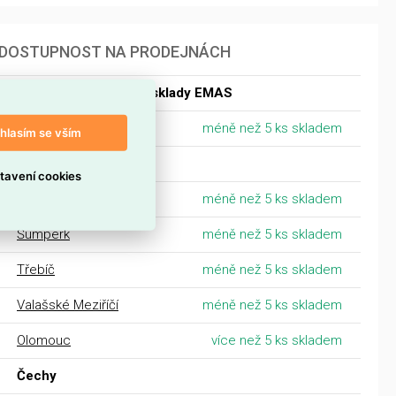
DOSTUPNOST NA PRODEJNÁCH
Dostupnost centrální sklady EMAS
Centrální sklad Ostrava
méně než 5 ks skladem
hlasím se vším
Morava
tavení cookies
Prostějov
méně než 5 ks skladem
Šumperk
méně než 5 ks skladem
Třebíč
méně než 5 ks skladem
Valašské Meziříčí
méně než 5 ks skladem
Olomouc
více než 5 ks skladem
Čechy