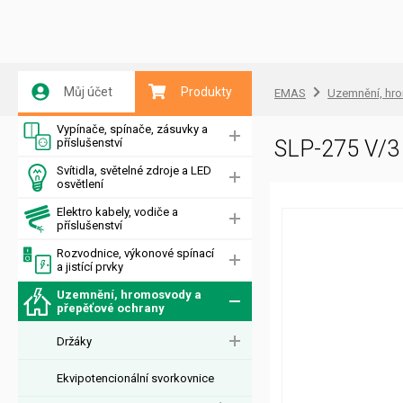
Můj účet
Produkty
EMAS
Uzemnění, hr
Vypínače, spínače, zásuvky a
příslušenství
SLP-275 V/3 
Svítidla, světelné zdroje a LED
osvětlení
Elektro kabely, vodiče a
příslušenství
Rozvodnice, výkonové spínací
a jistící prvky
Uzemnění, hromosvody a
přepěťové ochrany
Držáky
Ekvipotencionální svorkovnice