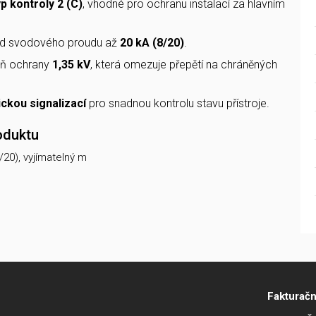
yp kontroly 2 (C)
, vhodné pro ochranu instalací za hlavním
d svodového proudu až
20 kA (8/20)
.
eň ochrany
1,35 kV
, která omezuje přepětí na chráněných
ickou signalizací
pro snadnou kontrolu stavu přístroje.
oduktu
/20), vyjímatelný m
Fakturačn