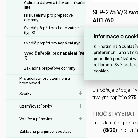
Ochrana datové a telekomunikační
sítě
SLP-275 V/3 svo
Příslušenství pro přepěťové
A01760
ochrany
Svodič přepětí pro konc.zařízení
SLP-275 V/3 svodič
(typ 3)
Informace o cook
8595090517603
, je
Svodič přepětí pro napájení (typ 1)
TN
s provozním nap
Kliknutím na Souhlasí
preferenční, analytic
Svodič přepětí pro napájení (typ
2)
pohodlné používání we
Poskytuje impulzní 
reklamou. Své prefere
(8/20)
, úrovní ochra
Základna přepěťové ochrany
cookies.
na přístroji.
Příslušenství pro uzemnění a
hromosvod
Umožňuje připojení 
Svorky
trvalým napětím
275
Uzemňovací prvky
PROČ SI VYBRAT
Vodiče a pásoviny
Je určen pro r
(8/20)
impulzníh
Základna pro jímací soustavu