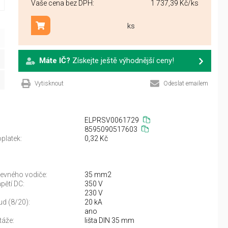
Vaše cena bez DPH:
1 737,39 Kč
/ks
ks
Přidat do košíku
Máte IČ?
Získejte ještě výhodnější ceny!
Vytisknout
Odeslat emailem
ELPRSV0061729
8595090517603
platek:
0,32 Kč
pevného vodiče:
35 mm2
pětí DC:
350 V
230 V
d (8/20):
20 kA
ano
áže:
lišta DIN 35 mm