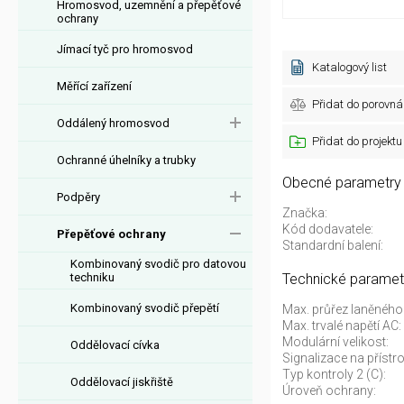
Hromosvod, uzemnění a přepěťové
ochrany
Jímací tyč pro hromosvod
Katalogový list
Měřící zařízení
Přidat do porovná
Oddálený hromosvod
Přidat do projektu
Ochranné úhelníky a trubky
Obecné parametry
Podpěry
Značka:
Kód dodavatele:
Přepěťové ochrany
Standardní balení:
Kombinovaný svodič pro datovou
techniku
Technické paramet
Kombinovaný svodič přepětí
Max. průřez laněného
Max. trvalé napětí AC:
Modulární velikost:
Oddělovací cívka
Signalizace na přístroj
Typ kontroly 2 (C):
Oddělovací jiskřiště
Úroveň ochrany: