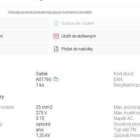
Obrázky pro tento produkt mají pouze ilustrativní charakter.
Soubory ke stažení
ní
Uložit do oblíbených
Přidat do nabídky
Saltek
Kód zboží:
A01760
EAN:
1 ks
Recyklační po
ry
 vodiče:
25 mm2
Max. průřez 
275 V
Max. trvalé na
3 TE
Napětí AC:
i:
optické
Svodový prou
ano
Typ sítě TN:
1,35 kV
Způsob mont