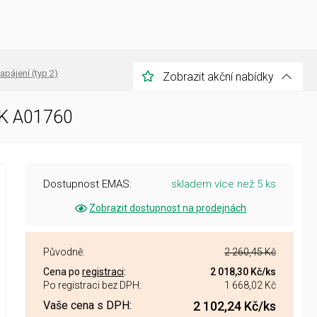
apájení (typ 2)
Zobrazit akční nabídky
EK A01760
Dostupnost EMAS:
skladem více než 5 ks
Zobrazit dostupnost na prodejnách
Původně:
2 260,45 Kč
Cena po
registraci
:
2 018,30 Kč
/ks
Po registraci bez DPH:
1 668,02 Kč
Vaše cena s DPH:
2 102,24 Kč
/ks