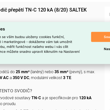
dič přepětí TN-C 120 kA (8/20) SALTEK
 přepětí TN-C 120 kA (8/20) SALTEK A01760
,
EAN
ies
 určen pro montáž na
lištu DIN 35 mm
pro použití v sítích
ětím
230 V AC
.
Sou
m se vším budou uloženy cookies funkční,
ké i marketingové - dokážeme vám tak umožnit
bu, měřit funkčnost našeho webu i vás cílit
odolnost
120 kA (8/20)
s odváděným proudem
20 kA
Nas
nce můžete snadno upravit kliknutím na Nastavení
ny
1,35 kV
a má
typ kontroly 2 (C)
s
optickou signalizací
vodičů do
25 mm²
(laněný) nebo
35 mm²
(pevný), s max.
 V AC
a
350 V DC
, modulární velikost
3 TE
.
 TENTO SVODIČ?
ozvodové soustavy
TN-C
a je specifikován pro
120 kA
o proudu.