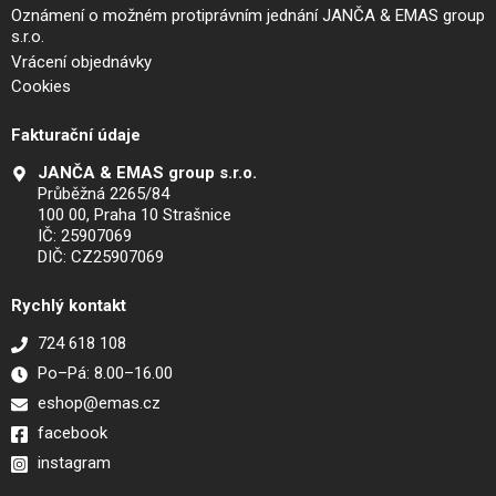
Oznámení o možném protiprávním jednání JANČA & EMAS group
s.r.o.
Vrácení objednávky
Cookies
Fakturační údaje
JANČA & EMAS group s.r.o.
Průběžná 2265/84
100 00, Praha 10 Strašnice
IČ: 25907069
DIČ: CZ25907069
Rychlý kontakt
724 618 108
Po–Pá: 8.00–16.00
eshop@emas.cz
facebook
instagram