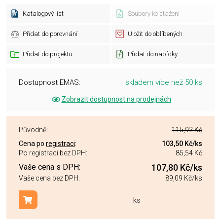
Katalogový list
Soubory ke stažení
Přidat do porovnání
Uložit do oblíbených
Přidat do projektu
Přidat do nabídky
Dostupnost EMAS:
skladem více než 50 ks
Zobrazit dostupnost na prodejnách
Původně:
115,92 Kč
Cena po
registraci
:
103,50 Kč
/ks
Po registraci bez DPH:
85,54 Kč
Vaše cena s DPH:
107,80 Kč
/ks
Vaše cena bez DPH:
89,09 Kč
/ks
ks
Přidat do košíku