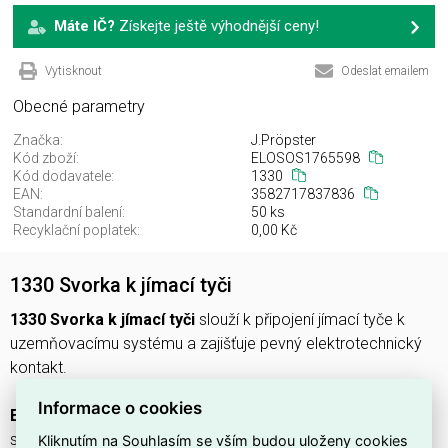
Máte IČ?
Získejte ještě výhodnější ceny!
Vytisknout
Odeslat emailem
Obecné parametry
Značka:
J.Pröpster
Kód zboží:
ELOSOS1765598
Kód dodavatele:
1330
EAN:
3582717837836
Standardní balení:
50 ks
Recyklační poplatek:
0,00 Kč
1330 Svorka k jímací tyči
1330 Svorka k jímací tyči
slouží k připojení jímací tyče k
uzemňovacímu systému a zajišťuje pevný elektrotechnický
kontakt.
Informace o cookies
EAN: 3582717837836
umožňuje snadnou montáž a
spolehlivé propojení při instalaci.
Kliknutím na Souhlasím se vším budou uloženy cookies