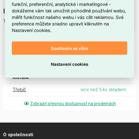
funkční, preferenční, analytické i marketingové -
Interní název produktu
dokážeme vám tak umožnit pohodlné používání webu,
měřit funkčnost našeho webu i vás cílit reklamou. Své
1330 Svorka k jímací tyči
preference můžete snadno upravit kliknutím na
Nastavení cookies.
DOSTUPNOST NA PRODEJNÁCH
Souhlasím se vším
Čechy
Nastavení cookies
Nymburk
více než 50 ks skladem
Morava
Třebíč
více než 5 ks skladem
Zobrazit přesnou dostupnost na prodejnách
O společnosti