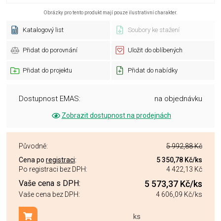
Obrázky pro tento produkt mají pouze ilustrativní charakter.
Katalogový list
Soubory ke stažení
Přidat do porovnání
Uložit do oblíbených
Přidat do projektu
Přidat do nabídky
Dostupnost EMAS:
na objednávku
Zobrazit dostupnost na prodejnách
Původně:
5 992,88 Kč
Cena po
registraci
:
5 350,78 Kč
/ks
Po registraci bez DPH:
4 422,13 Kč
Vaše cena s DPH:
5 573,37 Kč
/ks
Vaše cena bez DPH:
4 606,09 Kč
/ks
ks
Přidat do košíku