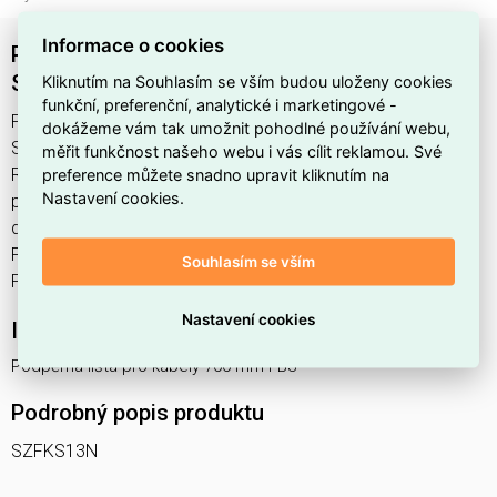
Informace o cookies
Podpěrná lišta pro kabely 700 mm FB3
SCHNEIDER SZFKS13N
Kliknutím na Souhlasím se vším budou uloženy cookies
funkční, preferenční, analytické i marketingové -
Podpěrná lišta pro kabely 700 mm FB3 najdete v kategoriích
dokážeme vám tak umožnit pohodlné používání webu,
Skříně, rozvodnice, Příslušenství pro skříně a rozvaděče,
měřit funkčnost našeho webu i vás cílit reklamou. Své
preference můžete snadno upravit kliknutím na
Rozvodnice, výkonové spínací a jistící prvky, Vyvazovací
Nastavení cookies.
panel, výrobce Schneider, EAN 4015153766891, kód
dodavatele SZFKS13N. Podpěrná lišta pro kabely 700 mm
FB3 SCHNEIDER SZFKS13N nabízíme od 1 ks. Kód EMAS
Souhlasím se vším
Podpěrná lišta pro kabely 700 mm FB3 je ELOSOS1872536.
Nastavení cookies
Interní název produktu
Podpěrná lišta pro kabely 700 mm FB3
Podrobný popis produktu
SZFKS13N