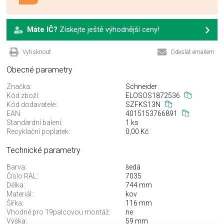
Máte IČ?
Získejte ještě výhodnější ceny!
Vytisknout
Odeslat emailem
Obecné parametry
Značka:
Schneider
Kód zboží:
ELOSOS1872536
Kód dodavatele:
SZFKS13N
EAN:
4015153766891
Standardní balení:
1 ks
Recyklační poplatek:
0,00 Kč
Technické parametry
Barva:
šedá
Číslo RAL:
7035
Délka:
744 mm
Materiál:
kov
Šířka:
116 mm
Vhodné pro 19palcovou montáž:
ne
Výška:
59 mm