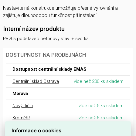
Nastavitelná konstrukce umožňuje přesné vyrovnání a
zajišťuje dlouhodobou funkčnost při instalaci.
Interní název produktu
PB20s podstavec betonový stav. + svorka
DOSTUPNOST NA PRODEJNÁCH
Dostupnost centrální sklady EMAS
Centrální sklad Ostrava
více než 200 ks skladem
Morava
Nový Jičín
více než 5 ks skladem
Kroměříž
více než 5 ks skladem
Třebíč
více než 5 ks skladem
Informace o cookies