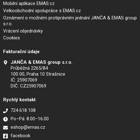
Mobilní aplikace EMAS.cz
Velkoobchodní spolupráce s EMAS.cz
Oznámení o možném protiprávním jednání JANČA & EMAS group
s.r.o.
Vrácení objednávky
Cookies
Fakturační údaje
JANČA & EMAS group s.r.o.
Průběžná 2265/84
100 00, Praha 10 Strašnice
IČ: 25907069
DIČ: CZ25907069
Rychlý kontakt
724 618 108
Po–Pá: 8.00–16.00
eshop@emas.cz
facebook