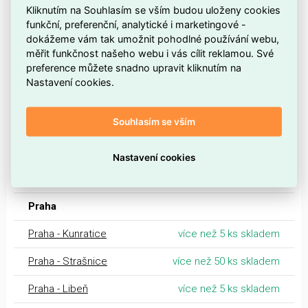
Kliknutím na Souhlasím se vším budou uloženy cookies
Olomouc
více než 5 ks skladem
funkční, preferenční, analytické i marketingové -
dokážeme vám tak umožnit pohodlné používání webu,
Ostrava
více než 50 ks skladem
měřit funkčnost našeho webu i vás cílit reklamou. Své
preference můžete snadno upravit kliknutím na
Valašské Meziříčí
více než 5 ks skladem
Nastavení cookies.
Prostějov
více než 5 ks skladem
Souhlasím se vším
Opava
více než 5 ks skladem
Šumperk
více než 5 ks skladem
Nastavení cookies
Zlín
více než 5 ks skladem
Praha
Praha - Kunratice
více než 5 ks skladem
Praha - Strašnice
více než 50 ks skladem
Praha - Libeň
více než 5 ks skladem