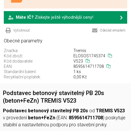
Máte IČ?
Získejte ještě výhodnější ceny!
Vytisknout
Odeslat emailem
Obecné parametry
Značka:
Tremis
Kód zboží:
ELOSOS1745374
Kód dodavatele:
V523
EAN:
8595614711708
Standardní balení:
1 ks
Recyklační poplatek:
0,00 Kč
Podstavec betonový stavitelný PB 20s
(beton+FeZn) TREMIS V523
Podstavec betonový stavitelný PB 20s
od
TREMIS V523
v provedení
beton+FeZn
(EAN:
8595614711708
) poskytuje
stabilní a nastavitelnou podporu pro stavební prvky.