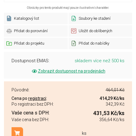
Obrázky pro tento produkt mají pouze ilustrativní charakter.
Katalogový list
Soubory ke stažení
Přidat do porovnání
Uložit do oblíbených
Přidat do projektu
Přidat do nabídky
Dostupnost EMAS:
skladem více než 500 ks
Zobrazit dostupnost na prodejnách
Původně:
464,01 Kč
Cena po
registraci
:
414,29 Kč
/ks
Po registraci bez DPH:
342,39 Kč
Vaše cena s DPH:
431,53 Kč
/ks
Vaše cena bez DPH:
356,64 Kč
/ks
ks
Přidat do košíku