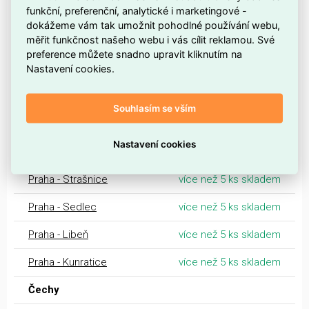
funkční, preferenční, analytické i marketingové -
Kroměříž
více než 5 ks skladem
dokážeme vám tak umožnit pohodlné používání webu,
měřit funkčnost našeho webu i vás cílit reklamou. Své
Třebíč
více než 5 ks skladem
preference můžete snadno upravit kliknutím na
Nastavení cookies.
Valašské Meziříčí
více než 5 ks skladem
Prostějov
více než 5 ks skladem
Souhlasím se vším
Šumperk
více než 5 ks skladem
Nastavení cookies
Praha
Praha - Strašnice
více než 5 ks skladem
Praha - Sedlec
více než 5 ks skladem
Praha - Libeň
více než 5 ks skladem
Praha - Kunratice
více než 5 ks skladem
Čechy