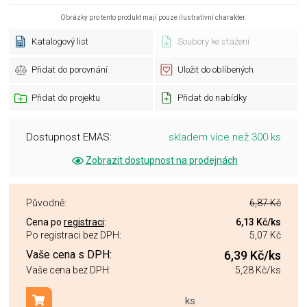
Obrázky pro tento produkt mají pouze ilustrativní charakter.
Katalogový list
Soubory ke stažení
Přidat do porovnání
Uložit do oblíbených
Přidat do projektu
Přidat do nabídky
Dostupnost EMAS:
skladem více než 300 ks
Zobrazit dostupnost na prodejnách
Původně:
6,87 Kč
Cena po
registraci
:
6,13 Kč
/ks
Po registraci bez DPH:
5,07 Kč
Vaše cena s DPH:
6,39 Kč
/ks
Vaše cena bez DPH:
5,28 Kč
/ks
ks
Přidat do košíku