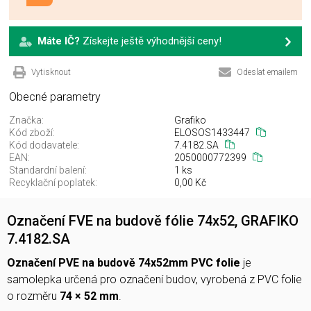
Máte IČ?
Získejte ještě výhodnější ceny!
Vytisknout
Odeslat emailem
Obecné parametry
Značka:
Grafiko
Kód zboží:
ELOSOS1433447
Kód dodavatele:
7.4182.SA
EAN:
2050000772399
Standardní balení:
1 ks
Recyklační poplatek:
0,00 Kč
Označení FVE na budově fólie 74x52, GRAFIKO
7.4182.SA
Označení PVE na budově 74x52mm PVC folie
je
samolepka určená pro označení budov, vyrobená z PVC folie
o rozměru
74 × 52 mm
.