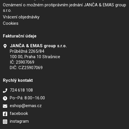
Oznámení o možném protiprávním jednání JANČA & EMAS group
s.r.o.
Vrácení objednávky
Cookies
Fakturační údaje
JANČA & EMAS group s.r.o.
Průběžná 2265/84
100 00, Praha 10 Strašnice
IČ: 25907069
DIČ: CZ25907069
Rychlý kontakt
724 618 108
Po–Pá: 8.00–16.00
eshop@emas.cz
facebook
instagram