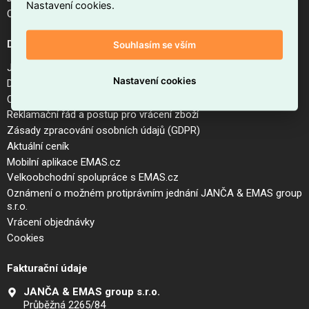
Nastavení cookies.
Odhlášení z newsletteru
Důležité odkazy
Souhlasím se vším
Jak nakupovat na EMAS.cz
Nastavení cookies
Doprava a platba
Obchodní podmínky internetového obchodu EMAS.cz
Reklamační řád a postup pro vrácení zboží
Zásady zpracování osobních údajů (GDPR)
Aktuální ceník
Mobilní aplikace EMAS.cz
Velkoobchodní spolupráce s EMAS.cz
Oznámení o možném protiprávním jednání JANČA & EMAS group
s.r.o.
Vrácení objednávky
Cookies
Fakturační údaje
JANČA & EMAS group s.r.o.
Průběžná 2265/84