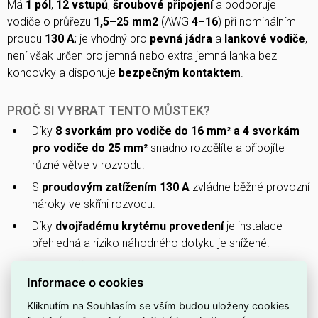
Má
1 pól
,
12 vstupů
,
šroubové připojení
a podporuje
vodiče o průřezu
1,5–25 mm2
(AWG
4–16
) při nominálním
proudu
130 A
; je vhodný pro
pevná jádra
a
lankové vodiče
,
není však určen pro jemná nebo extra jemná lanka bez
koncovky a disponuje
bezpečným kontaktem
.
PROČ SI VYBRAT TENTO MŮSTEK?
Díky
8 svorkám pro vodiče do 16 mm² a 4 svorkám
pro vodiče do 25 mm²
snadno rozdělíte a připojíte
různé větve v rozvodu.
S
proudovým zatížením 130 A
zvládne běžné provozní
nároky ve skříni rozvodu.
Díky
dvojřadému krytému provedení
je instalace
přehledná a riziko náhodného dotyku je snížené.
Se
stupněm krytí IP20
je určen pro suché vnitřní
Informace o cookies
prostředí a běžné rozvodné skříně.
Navržen pro rychlou montáž na DIN lištu —
provedení
Kliknutím na Souhlasím se vším budou uloženy cookies