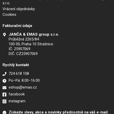
s.r.o.
Vrácení objednávky
Cookies
Fakturační údaje
JANČA & EMAS group s.r.o.
Průběžná 2265/84
100 00, Praha 10 Strašnice
IČ: 25907069
DIČ: CZ25907069
Rychlý kontakt
724 618 108
Po–Pá: 8.00–16.00
eshop@emas.cz
facebook
instagram
Získejte slevy, akce a novinky přednostně na váš e-mail.