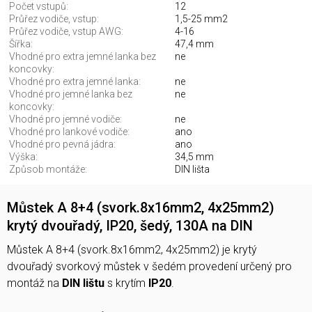
Počet vstupů:
12
Průřez vodiče, vstup:
1,5-25 mm2
Průřez vodiče, vstup AWG:
4-16
Šířka:
47,4 mm
Vhodné pro extra jemné lanka bez
ne
koncovky:
Vhodné pro extra jemné lanka:
ne
Vhodné pro jemné lanka bez
ne
koncovky:
Vhodné pro jemné vodiče:
ne
Vhodné pro lankové vodiče:
ano
Vhodné pro pevná jádra:
ano
Výška:
34,5 mm
Způsob montáže:
DIN lišta
Můstek A 8+4 (svork.8x16mm2, 4x25mm2)
krytý dvouřadý, IP20, šedý, 130A na DIN
Můstek A 8+4 (svork.8x16mm2, 4x25mm2) je krytý
dvouřadý svorkový můstek v šedém provedení určený pro
montáž na
DIN lištu
s krytím
IP20
.