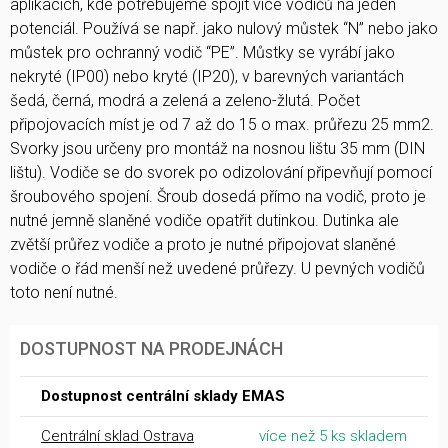
aplikacích, kde potřebujeme spojit více vodičů na jeden
potenciál. Používá se např. jako nulový můstek “N” nebo jako
můstek pro ochranný vodič “PE”. Můstky se vyrábí jako
nekryté (IP00) nebo kryté (IP20), v barevných variantách
šedá, černá, modrá a zelená a zeleno-žlutá. Počet
připojovacích míst je od 7 až do 15 o max. průřezu 25 mm2.
Svorky jsou určeny pro montáž na nosnou lištu 35 mm (DIN
lištu). Vodiče se do svorek po odizolování připevňují pomocí
šroubového spojení. Šroub dosedá přímo na vodič, proto je
nutné jemně slaněné vodiče opatřit dutinkou. Dutinka ale
zvětší průřez vodiče a proto je nutné připojovat slaněné
vodiče o řád menší než uvedené průřezy. U pevných vodičů
toto není nutné.
DOSTUPNOST NA PRODEJNÁCH
Dostupnost centrální sklady EMAS
Centrální sklad Ostrava
více než 5 ks skladem