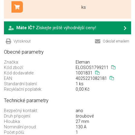
ks
Přidat do košíku
Máte IČ?
Získejte ještě výhodnější ceny!
Vytisknout
Odeslat emailem
Obecné parametry
Značka:
Eleman
Kód zboží:
ELOSOS1799211
Kód dodavatele:
1001831
EAN:
4025221082181
Standardní balení:
1 ks
Recyklační poplatek:
0,00 Kč
Technické parametry
Bezpečný kontakt:
ano
Druh připojení:
šroubové
Hloubka:
27 mm
Nominální proud:
130 A
Počet pólů:
1