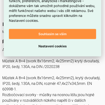
funkční, preferenční, analytické i marketingové -
pro lištu DIN
zjednodušuje instalaci.
dokážeme vám tak umožnit pohodlné používání webu,
Jednopólové provedení (1 pól)
se hodí pro aplikace,
měřit funkčnost našeho webu i vás cílit reklamou. Své
kde postačuje samostatné vedení jednoho obvodu.
preference můžete snadno upravit kliknutím na
Nastavení cookies.
Interní název produktu
Můstek A 8+4 krytý dvouřadý, IP20, šedý
Souhlasím se vším
Podrobný popis produktu
Nastavení cookies
A 8+4
Můstek A 8+4 (svork.8x16mm2, 4x25mm2) krytý dvouřadý,
IP20, šedý, 130A, na DIN /2020238
Můstek A 8+4 (svork.8x16mm2, 4x25mm2), krytý dvouřadý,
IP20, šedý, 130A, na DIN, rozměr 47,4x27x34,5mm. EN
60998-1.
Rozbočovací svorky - můstky na nosnou lištu jsou hojně
používány v rozváděčích nízkého napětí či v dalších