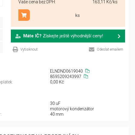
Vaše cena bez DPH:
163,11 Kč
/ks
ks
Přidat do košíku
Máte IČ?
Získejte ještě výhodnější ceny!
Vytisknout
Odeslat emailem
ELNDND0619040
8595209243997
platek:
0,00 Kč
30 uF
motorový kondenzátor
:
40 mm