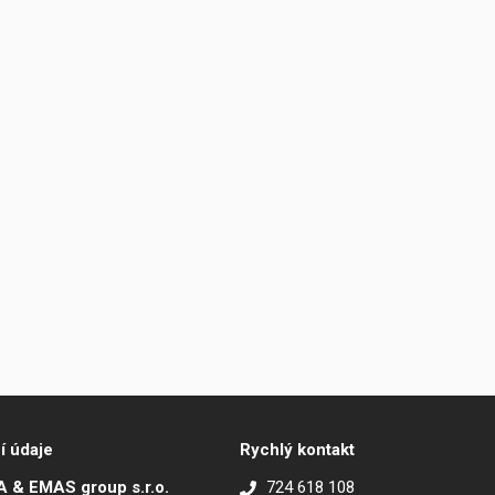
í údaje
Rychlý kontakt
 & EMAS group s.r.o.
724 618 108