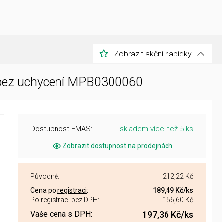
Zobrazit akční nabídky
bez uchycení MPB0300060
Dostupnost EMAS:
skladem více než 5 ks
Zobrazit dostupnost na prodejnách
Původně:
212,22 Kč
Cena po
registraci
:
189,49 Kč
/ks
Po registraci bez DPH:
156,60 Kč
Vaše cena s DPH:
197,36 Kč
/ks