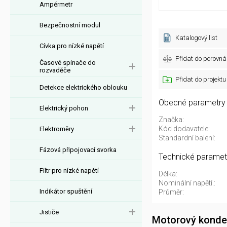
Ampérmetr
Bezpečnostní modul
Katalogový list
Cívka pro nízké napětí
Přidat do porovná
Časové spínače do
rozvaděče
Přidat do projektu
Detekce elektrického oblouku
Obecné parametry
Elektrický pohon
Značka:
Kód dodavatele:
Elektroměry
Standardní balení:
Fázová připojovací svorka
Technické paramet
Filtr pro nízké napětí
Délka:
Nominální napětí.:
Indikátor spuštění
Průměr:
Jističe
Motorový konde