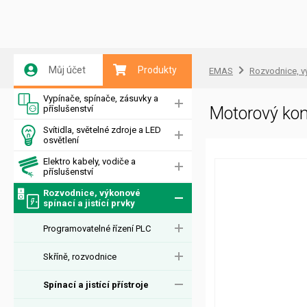
Můj účet
Produkty
EMAS
Rozvodnice, vý
Vypínače, spínače, zásuvky a
příslušenství
Motorový ko
Svítidla, světelné zdroje a LED
osvětlení
Elektro kabely, vodiče a
příslušenství
Rozvodnice, výkonové
spínací a jistící prvky
Programovatelné řízení PLC
Skříně, rozvodnice
Spínací a jistící přístroje