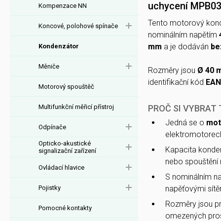
uchycení MPB0
Kompenzace NN
Tento motorový kond
Koncové, polohové spínače
nominálním napětím
mm
a je dodáván
be
Kondenzátor
Měniče
Rozměry jsou
Ø 40 
identifikační kód
EAN
Motorový spouštěč
Multifunkční měřicí přístroj
PROČ SI VYBRAT
Jedná se o
mot
Odpínače
elektromotorec
Opticko-akustické
Kapacita konde
signalizační zařízení
nebo spouštění
Ovládací hlavice
S nominálním n
Pojistky
napěťovými sítě
Rozměry jsou 
Pomocné kontakty
omezených pros