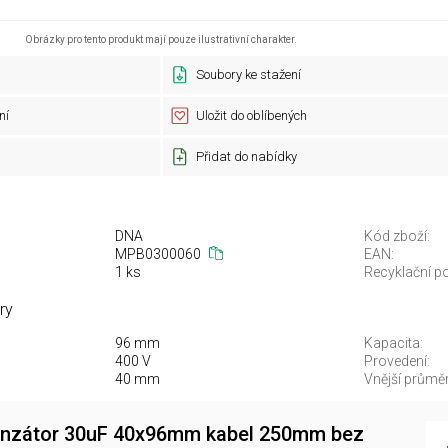
Obrázky pro tento produkt mají pouze ilustrativní charakter.
Soubory ke stažení
ní
Uložit do oblíbených
Přidat do nabídky
DNA
Kód zboží:
MPB0300060
EAN:
1 ks
Recyklační po
ry
96 mm
Kapacita:
400 V
Provedení:
40 mm
Vnější průměr
nzátor 30uF 40x96mm kabel 250mm bez