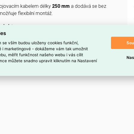
pojovacím kabelem délky
250 mm
a dodává se bez
možňuje flexibilní montáž.
oduktu
ies
F kabel 2x0,75,250mm
Sou
m se vším budou uloženy cookies funkční,
ké i marketingové - dokážeme vám tak umožnit
bu, měřit funkčnost našeho webu i vás cílit
Nas
nce můžete snadno upravit kliknutím na Nastavení