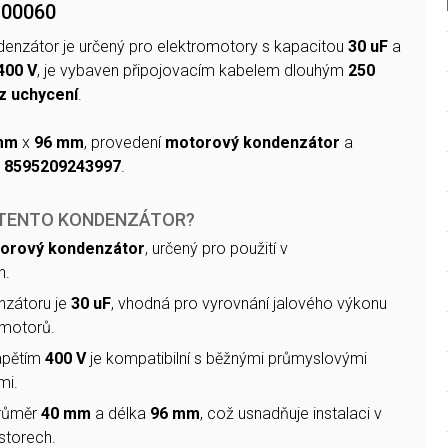
300060
enzátor je určený pro elektromotory s kapacitou
30 uF
a
400 V
, je vybaven připojovacím kabelem dlouhým
250
z uchycení
.
mm
x
96 mm
, provedení
motorový kondenzátor
a
 8595209243997
.
 TENTO KONDENZÁTOR?
orový kondenzátor
, určený pro použití v
h.
nzátoru je
30 uF
, vhodná pro vyrovnání jalového výkonu
 motorů.
apětím
400 V
je kompatibilní s běžnými průmyslovými
mi.
průměr
40 mm
a délka
96 mm
, což usnadňuje instalaci v
torech.