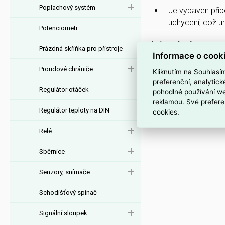
Poplachový systém
Je vybaven při
uchycení, což u
Potenciometr
Interní název pr
Prázdná skříňka pro přístroje
Informace o cook
Mot.kondenzátor 30u
Proudové chrániče
Kliknutím na Souhlasí
preferenční, analytic
Regulátor otáček
pohodlné používání we
reklamou. Své prefere
Regulátor teploty na DIN
cookies.
Relé
Sběrnice
Senzory, snímače
Schodišťový spínač
Signální sloupek