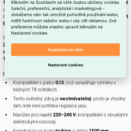
Kliknutím na Souhlasím se vším budou uloženy cookies
19.3W/23W 865 T8
(EAN
8721103139214
) nabízí
19,3–23 W
funkční, preferenční, analytické i marketingové -
a světelný tok
3100–3700 lm
při účinnosti
160 lm/W
, s
dokážeme vám tak umožnit pohodlné používání webu,
teplotou barvy
6500 K
(studená) a indexem podání barev
CRI
měřit funkčnost našeho webu i vás cílit reklamou. Své
80–89
, přičemž průměrná životnost je
75 000 h
.
preference můžete snadno upravit kliknutím na
Nastavení cookies.
Světlo má patici
G13
, délku
1514,2 mm
, krytí
IP20
, napájení
220–240 V
a označení
T8
; je vyrobeno ze
skla
,
není
Souhlasím se vším
stmívatelné
a spadá do energetické třídy
C
při úhlu paprsku
190°
.
Nastavení cookies
PROČ SI VYBRAT TENTO SVĚTELNÝ ZDROJ?
Kompatibilní s paticí
G13
, což usnadňuje výměnu v
běžných T8 svítidlech.
Tento světelný zdroj je
nestmívatelný
, proto je vhodný
tam, kde není potřeba regulace jasu.
Navržen pro napětí
220–240 V
, kompatibilní s obvyklými
elektrickými rozvody.
Konstrukce ve tvaru
trubice
o délce
1500 mm
,