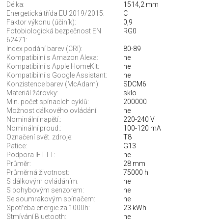
Délka:
1514,2 mm
Energetická třída EU 2019/2015:
C
Faktor výkonu (účiník):
0,9
Fotobiologická bezpečnost EN
RG0
62471:
Index podání barev (CRI):
80-89
Kompatibilní s Amazon Alexa:
ne
Kompatibilní s Apple HomeKit:
ne
Kompatibilní s Google Assistant:
ne
Konzistence barev (McAdam):
SDCM6
Materiál žárovky:
sklo
Min. počet spínacích cyklů:
200000
Možnost dálkového ovládání:
ne
Nominální napětí.:
220-240 V
Nominální proud.:
100-120 mA
Označení svět. zdroje:
T8
Patice:
G13
Podpora IFTTT:
ne
Průměr:
28 mm
Průměrná životnost:
75000 h
S dálkovým ovládáním:
ne
S pohybovým senzorem:
ne
Se soumrakovým spínačem:
ne
Spotřeba energie za 1000h:
23 kWh
Stmívání Bluetooth:
ne