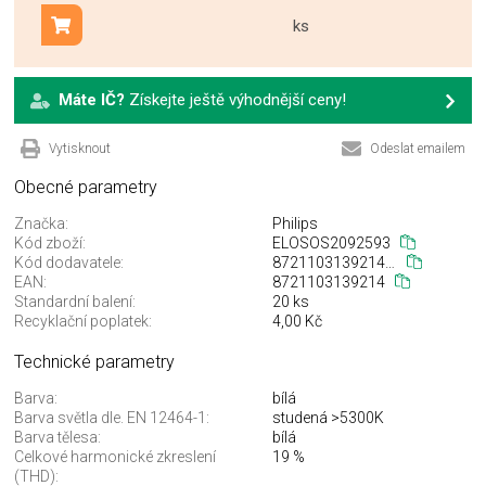
ks
Přidat do košíku
Máte IČ?
Získejte ještě výhodnější ceny!
Vytisknout
Odeslat emailem
Obecné parametry
Značka:
Philips
Kód zboží:
ELOSOS2092593
Kód dodavatele:
872110313921400
EAN:
8721103139214
Standardní balení:
20 ks
Recyklační poplatek:
4,00 Kč
Technické parametry
Barva:
bílá
Barva světla dle. EN 12464-1:
studená >5300K
Barva tělesa:
bílá
Celkové harmonické zkreslení
19 %
(THD):