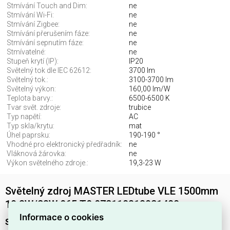
Stmívání Touch and Dim:
ne
Stmívání Wi-Fi:
ne
Stmívání Zigbee:
ne
Stmívání přerušením fáze:
ne
Stmívání sepnutím fáze:
ne
Stmívatelné:
ne
Stupeň krytí (IP):
IP20
Světelný tok dle IEC 62612:
3700 lm
Světelný tok.:
3100-3700 lm
Světelný výkon:
160,00 lm/W
Teplota barvy.:
6500-6500 K
Tvar svět. zdroje:
trubice
Typ napětí:
AC
Typ skla/krytu:
mat
Úhel paprsku:
190-190 °
Vhodné pro elektronický předřadník:
ne
Vláknová žárovka:
ne
Výkon světelného zdroje.:
19,3-23 W
Světelný zdroj MASTER LEDtube VLE 1500mm
19.3W/23W 865 T8 872110313921400
Informace o cookies
Světelný zdroj MASTER LEDtube VLE 1500mm