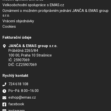
Velkoobchodní spolupráce s EMAS.cz
Oznámení o možném protiprávním jednání JANČA & EMAS group
s.r.o.
Vrácení objednávky
Cookies
Fakturační údaje
JANČA & EMAS group s.r.o.
Průběžná 2265/84
100 00, Praha 10 Strašnice
IČ: 25907069
DIČ: CZ25907069
Rychlý kontakt
724 618 108
Po–Pá: 8.00–16.00
eshop@emas.cz
facebook
instagram