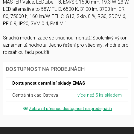
MASTER Value, LEDtube, T8, EM/Síť, 1500 mm, 19.3 W, 23 W,
LED alternative to 58W TL-D, 6500 K, 3100 lm, 3700 lm, CRI
80, 75000 h, 160 lm/W, EEL C, G13, Sklo, 0 %, RG0, SDCM 6,
PF 0.9, IP20, SVM 0.4, PstLM 1
Snadná modernizace se snadnou montáží;Spolehlivý výkon
aznamenitá hodnota ;Jedno řešení pro všechny: vhodné pro
rozsáhlou řadu použití
DOSTUPNOST NA PRODEJNÁCH
Dostupnost centrální sklady EMAS
Centrální sklad Ostrava
více než 5 ks skladem
Zobrazit přesnou dostupnost na prodejnách