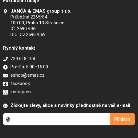
Fakturační údaje
JANČA & EMAS group s.r.o.
Průběžná 2265/84
100 00, Praha 10 Strašnice
IČ: 25907069
DIČ: CZ25907069
Rychlý kontakt
724 618 108
Po–Pá: 8.00–16.00
eshop@emas.cz
facebook
instagram
Získejte slevy, akce a novinky přednostně na váš e-mail.