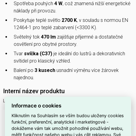
Spotřeba pouhých
4 W
, což znamená nižší energetické
náklady při provozu.
Poskytuje teplé světlo
2700 K
, v souladu s normou EN
12464-1 pro teplé zabarvení (<3300 K).
Světelný tok
470 lm
zajišťuje příjemné a dostatečné
osvětlení pro obytné prostory.
Tvar
svíčka (C37)
je ideální do lustrů a dekorativních
svítidel pro klasický vzhled.
Balení po
3 kusech
usnadní výměnu více žárovek
najednou.
Interní název produktu
LED zdroj filamentC37,4W,E14,2700K,470lm
Informace o cookies
Kliknutím na Souhlasím se vším budou uloženy cookies
DOSTUPNOST NA PRODEJNÁCH
funkční, preferenční, analytické i marketingové -
dokážeme vám tak umožnit pohodlné používání webu,
Dostupnost centrální sklady EMAS
měřit funkčnost našeho webu i vás cílit reklamou. Své