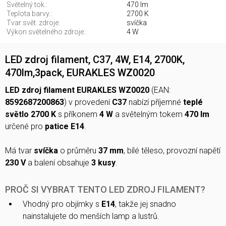
Světelný tok.:
470 lm
Teplota barvy.:
2700 K
Tvar svět. zdroje:
svíčka
Výkon světelného zdroje.:
4 W
LED zdroj filament, C37, 4W, E14, 2700K,
470lm,3pack, EURAKLES WZ0020
LED zdroj filament EURAKLES WZ0020
(EAN:
8592687200863
) v provedení
C37
nabízí příjemné
teplé
světlo 2700 K
s příkonem
4 W
a světelným tokem
470 lm
určené pro
patice E14
.
Má tvar
svíčka
o průměru
37 mm
, bílé těleso, provozní napětí
230 V
a balení obsahuje
3 kusy
.
PROČ SI VYBRAT TENTO LED ZDROJ FILAMENT?
Vhodný pro objímky s
E14
, takže jej snadno
nainstalujete do menších lamp a lustrů.