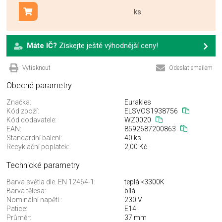
ks
Přidat do košíku
Máte IČ?
Získejte ještě výhodnější ceny!
Vytisknout
Odeslat emailem
Obecné parametry
Značka:
Eurakles
Kód zboží:
ELSVOS1938756
Kód dodavatele:
WZ0020
EAN:
8592687200863
Standardní balení:
40 ks
Recyklační poplatek:
2,00 Kč
Technické parametry
Barva světla dle. EN 12464-1:
teplá <3300K
Barva tělesa:
bílá
Nominální napětí.:
230 V
Patice:
E14
Průměr:
37 mm