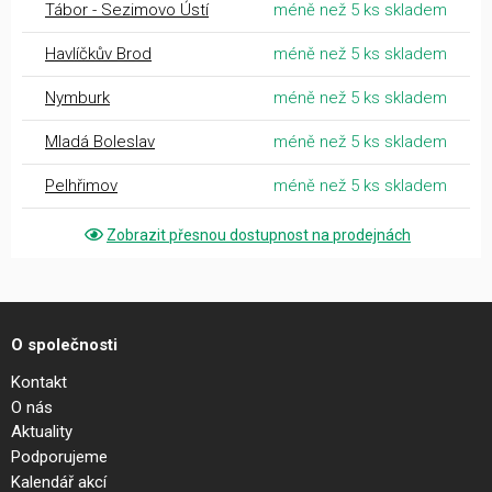
Tábor - Sezimovo Ústí
méně než 5 ks skladem
Havlíčkův Brod
méně než 5 ks skladem
Nymburk
méně než 5 ks skladem
Mladá Boleslav
méně než 5 ks skladem
Pelhřimov
méně než 5 ks skladem
Zobrazit přesnou dostupnost na prodejnách
O společnosti
Kontakt
O nás
Aktuality
Podporujeme
Kalendář akcí