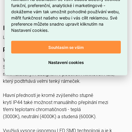
funkční, preferenční, analytické i marketingové -
Má těleso v barvě
černé
pro moderní a nenápadný
dokážeme vám tak umožnit pohodlné používání webu,
vzhled interiéru.
měřit funkčnost našeho webu i vás cílit reklamou. Své
preference můžete snadno upravit kliknutím na
Interní název produktu
Nastavení cookies.
LED sv. stropní kruh 36W,3060lm,CCT,IP44
Souhlasím se vším
Podrobný popis produktu
WML400-CCT/36W/CR
Nastavení cookies
Stropní svítidlo MAKARON zaujme především svým
minimalistickým designem v poctivém hliníkovém těle,
který podtrhává velmi tenký rámeček.
Hlavní předností je kromě zvýšeného stupně
krytí IP44 také možnost manuálního přepínání mezi
třemi teplotami chromatičnosti - teplá
(3000K), neutrální (4000K) a studená (6000K).
Využívá vysoce úspornou LED SMD technologii a je k