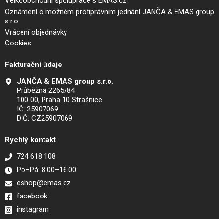
Velkoobchodní spolupráce s EMAS.cz
Oznámení o možném protiprávním jednání JANČA & EMAS group
s.r.o.
Vrácení objednávky
Cookies
Fakturační údaje
JANČA & EMAS group s.r.o.
Průběžná 2265/84
100 00, Praha 10 Strašnice
IČ: 25907069
DIČ: CZ25907069
Rychlý kontakt
724 618 108
Po–Pá: 8.00–16.00
eshop@emas.cz
facebook
instagram