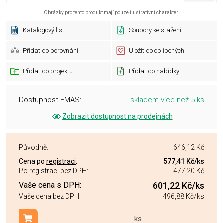
Obrázky pro tento produkt mají pouze ilustrativní charakter.
Katalogový list
Soubory ke stažení
Přidat do porovnání
Uložit do oblíbených
Přidat do projektu
Přidat do nabídky
Dostupnost EMAS:
skladem více než 5 ks
Zobrazit dostupnost na prodejnách
Původně:
646,12 Kč
Cena po
registraci
:
577,41 Kč
/ks
Po registraci bez DPH:
477,20 Kč
Vaše cena s DPH:
601,22 Kč
/ks
Vaše cena bez DPH:
496,88 Kč
/ks
ks
Přidat do košíku