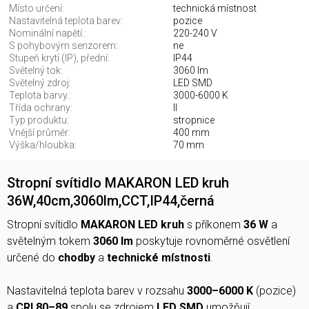
Místo určení:
technická místnost
Nastavitelná teplota barev:
pozice
Nominální napětí.:
220-240 V
S pohybovým senzorem:
ne
Stupeň krytí (IP), přední:
IP44
Světelný tok:
3060 lm
Světelný zdroj:
LED SMD
Teplota barvy.:
3000-6000 K
Třída ochrany:
II
Typ produktu:
stropnice
Vnější průměr:
400 mm
Výška/hloubka:
70 mm
Stropní svítidlo MAKARON LED kruh
36W,40cm,3060lm,CCT,IP44,černá
Stropní svítidlo
MAKARON LED kruh
s příkonem
36 W
a
světelným tokem
3060 lm
poskytuje rovnoměrné osvětlení
určené do
chodby
a
technické místnosti
.
Nastavitelná teplota barev v rozsahu
3000–6000 K
(pozice)
a
CRI 80–89
spolu se zdrojem
LED SMD
umožňují