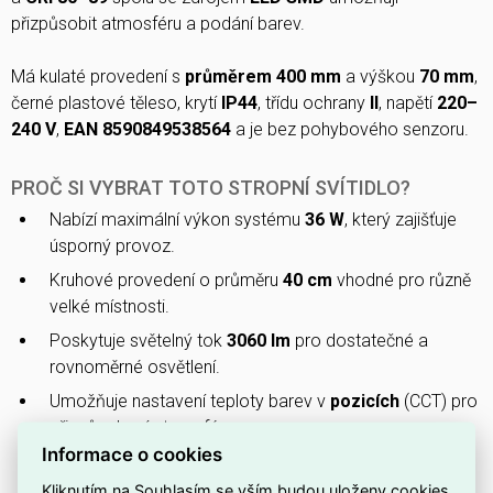
přizpůsobit atmosféru a podání barev.
Má kulaté provedení s
průměrem 400 mm
a výškou
70 mm
,
černé plastové těleso, krytí
IP44
, třídu ochrany
II
, napětí
220–
240 V
,
EAN 8590849538564
a je bez pohybového senzoru.
PROČ SI VYBRAT TOTO STROPNÍ SVÍTIDLO?
Nabízí maximální výkon systému
36 W
, který zajišťuje
úsporný provoz.
Kruhové provedení o průměru
40 cm
vhodné pro různě
velké místnosti.
Poskytuje světelný tok
3060 lm
pro dostatečné a
rovnoměrné osvětlení.
Umožňuje nastavení teploty barev v
pozicích
(CCT) pro
přizpůsobení atmosféry.
Informace o cookies
Přední stupeň krytí
IP44
chrání před stříkající vodou,
vhodné i do vlhčejších prostor.
Kliknutím na Souhlasím se vším budou uloženy cookies