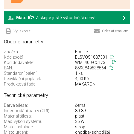
Máte IČ?
Získejte ještě výhodnější ceny!
Vytisknout
Odeslat emailem
Obecné parametry
Značka:
Ecolite
Kód zboží:
ELSVOS1887331
Kód dodavatele:
WML400-CCT/36W/CR
EAN:
8590849538564
Standardní balení:
1 ks
Recyklační poplatek:
4,00 Kč
Produktová řada:
MAKARON
Technické parametry
Barva tělesa:
černá
Index podání barev (CRI):
80-89
Materiál tělesa:
plast
Max. výkon systému:
36 W
Místo instalace:
strop
Místo určení:
chodba/schodiště