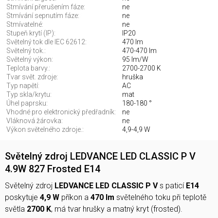
Stmívání přerušením fáze:
ne
Stmívání sepnutím fáze:
ne
Stmívatelné:
ne
Stupeň krytí (IP):
IP20
Světelný tok dle IEC 62612:
470 lm
Světelný tok.:
470-470 lm
Světelný výkon:
95 lm/W
Teplota barvy.:
2700-2700 K
Tvar svět. zdroje:
hruška
Typ napětí:
AC
Typ skla/krytu:
mat
Úhel paprsku:
180-180 °
Vhodné pro elektronický předřadník:
ne
Vláknová žárovka:
ne
Výkon světelného zdroje.:
4,9-4,9 W
Světelný zdroj LEDVANCE LED CLASSIC P V
4.9W 827 Frosted E14
Světelný zdroj
LEDVANCE LED CLASSIC P V
s paticí
E14
poskytuje
4,9 W
příkon a
470 lm
světelného toku při teplotě
světla
2700 K
, má tvar hrušky a matný kryt (frosted).