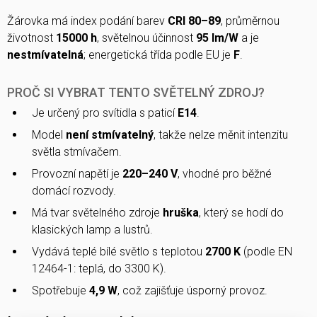
Žárovka má index podání barev
CRI 80–89
, průměrnou
životnost
15000 h
, světelnou účinnost
95 lm/W
a je
nestmívatelná
; energetická třída podle EU je
F
.
PROČ SI VYBRAT TENTO SVĚTELNÝ ZDROJ?
Je určený pro svítidla s paticí
E14
.
Model
není stmívatelný
, takže nelze měnit intenzitu
světla stmívačem.
Provozní napětí je
220–240 V
, vhodné pro běžné
domácí rozvody.
Má tvar světelného zdroje
hruška
, který se hodí do
klasických lamp a lustrů.
Vydává teplé bílé světlo s teplotou
2700 K
(podle EN
12464-1: teplá, do 3300 K).
Spotřebuje
4,9 W
, což zajišťuje úsporný provoz.