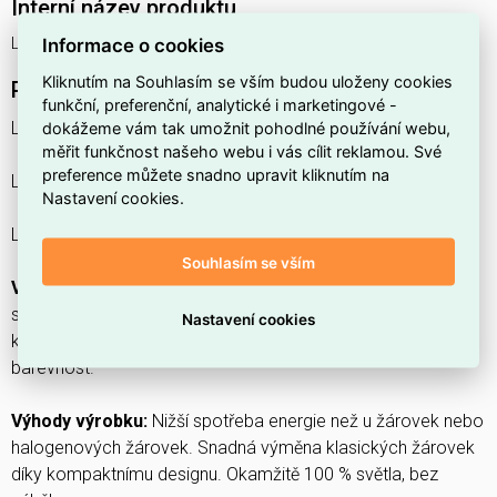
Interní název produktu
LED CLP40 4.9W 827 FR E14 V LEDV
Informace o cookies
Kliknutím na Souhlasím se vším budou uloženy cookies
Podrobný popis produktu
funkční, preferenční, analytické i marketingové -
LED Classic P 40 V 4.9W 827 Frosted E14
dokážeme vám tak umožnit pohodlné používání webu,
měřit funkčnost našeho webu i vás cílit reklamou. Své
preference můžete snadno upravit kliknutím na
LED CLASSIC P V 4.9W 827 Frosted E14
Nastavení cookies.
LED žárovky, klasický tvar malé koule.
Souhlasím se vším
Vlastnosti výrobku:
Profesionální LED světelné zdroje pro
síťové napětí. Nestmívatelné. Životnost až 15 000 h. Dobrá
Nastavení cookies
kvalita světla, index podání barev R
: ? 80; konstantní
a
barevnost.
Výhody výrobku:
Nižší spotřeba energie než u žárovek nebo
halogenových žárovek. Snadná výměna klasických žárovek
díky kompaktnímu designu. Okamžitě 100 % světla, bez