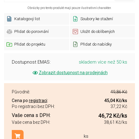
Obrázky pro tento produkt mají pouze ilustrativní charakter.
Katalogový list
Soubory ke stažení
Přidat do porovnání
Uložit do oblíbených
Přidat do projektu
Přidat do nabídky
Dostupnost EMAS:
skladem více než 50 ks
Zobrazit dostupnost na prodejnách
Původně:
49,86 Kč
Cena po
registraci
:
45,04 Kč
/ks
Po registraci bez DPH:
37,22 Kč
Vaše cena s DPH:
46,72 Kč
/ks
Vaše cena bez DPH:
38,61 Kč
/ks
ks
Přidat do košíku