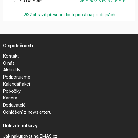
Mladá Boleslav
více než 5 ks skladem
Zobrazit přesnou dostupnost na prodejnách
O společnosti
Kontakt
O nás
Aktuality
Podporujeme
Kalendář akcí
Pobočky
Kariéra
Dodavatelé
Odhlášení z newsletteru
Důležité odkazy
Jak nakupovat na EMAS.cz