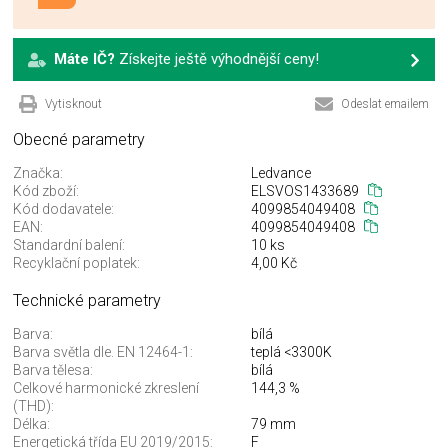
Máte IČ?
Získejte ještě výhodnější ceny!
Vytisknout
Odeslat emailem
Obecné parametry
Značka:
Ledvance
Kód zboží:
ELSVOS1433689
Kód dodavatele:
4099854049408
EAN:
4099854049408
Standardní balení:
10 ks
Recyklační poplatek:
4,00 Kč
Technické parametry
Barva:
bílá
Barva světla dle. EN 12464-1:
teplá <3300K
Barva tělesa:
bílá
Celkové harmonické zkreslení
144,3 %
(THD):
Délka:
79 mm
Energetická třída EU 2019/2015:
F