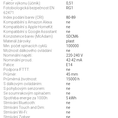
Faktor výkonu (účiník):
0,51
Fotobiologická bezpečnost EN
RG1
62471:
Index podání barev (CRI):
80-89
Kompatibilní s Amazon Alexa:
ne
Kompatibilní s Apple HomeKit:
ne
Kompatibilní s Google Assistant:
ne
Konzistence barev (McAdam):
SDCM6
Materiál žárovky:
plast
Min. počet spínacích cyklů:
100000
Možnost dálkového ovládání:
ne
Nominální napětí.:
220-240 V
Nominální proud.:
42-42 mA
Patice:
E14
Podpora IFTTT:
ne
Průměr:
45 mm
Průměrná životnost:
15000 h
S dálkovým ovládáním:
ne
S pohybovým senzorem:
ne
Se soumrakovým spínačem:
ne
Spotřeba energie za 1000h:
5 kWh
Stmívání Bluetooth:
ne
Stmívání Touch and Dim:
ne
Stmívání Wi-Fi:
ne
Stmívání Zigbee:
ne