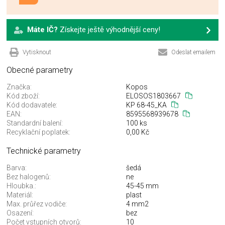
Máte IČ?
Získejte ještě výhodnější ceny!
Vytisknout
Odeslat emailem
Obecné parametry
Značka:
Kopos
Kód zboží:
ELOSOS1803667
Kód dodavatele:
KP 68-45_KA
EAN:
8595568939678
Standardní balení:
100 ks
Recyklační poplatek:
0,00 Kč
Technické parametry
Barva:
šedá
Bez halogenů:
ne
Hloubka.:
45-45 mm
Materiál:
plast
Max. průřez vodiče:
4 mm2
Osazení:
bez
Počet vstupních otvorů:
10