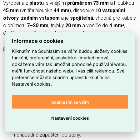
Vyrobena z
plastu
, s vnějším
průměrem 73 mm
a hloubkou
45 mm
(vnitřní hloubka
44 mm
), disponuje
10 vstupními
otvory
,
zadním vstupem
a je
spojitelná
; vhodná pro kabely
o průměru
7–20 mm
, trubky
20 mm
a vodiče do
4 mm²
,
dodávaná
se šrouby
a
bez osazení
.
Informace o cookies
PROČ SI VYBRAT TUTO KRABICI?
Kliknutím na Souhlasím se vším budou uloženy cookies
funkční, preferenční, analytické i marketingové -
Nabízí
jednoduché provedení
, které usnadňuje
dokážeme vám tak umožnit pohodlné používání webu,
instalaci a servis.
měřit funkčnost našeho webu i vás cílit reklamou. Své
Je vyrobena z
plastu
, což zajišťuje nízkou hmotnost a
preference můžete snadno upravit kliknutím na
odolnost vůči vlhkosti.
Nastavení cookies.
Má
průměr 73 mm
, kompatibilní se standardními
přístrojovými rámečky.
Souhlasím se vším
Poskytuje instalační hloubku
45 mm
pro uložení
připojovacích vodičů.
Nastavení cookies
Je určena pro
montáž pod omítku
, což umožňuje
nenápadné zapuštění do stěny.