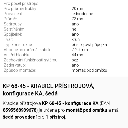
Pro počet přístrojů:
1
Pro průměr trubky:
20 mm
Provedení:
jednoduché
Průměr:
73 mm
Se šrouby:
ano
Se stíněním:
ne
Spojitelné:
ano
Tvar:
kruh
Typ konstrukce:
přístrojová přípojka
Vhodné pro průměr kabelu:
7-20 mm
Vnitřní hloubka:
44 mm
Zachování funkčnosti sytému:
bez
Zadní vstup:
ano
Způsob montáže:
montáž pod omítku
KP 68-45 - KRABICE PŘÍSTROJOVÁ,
konfigurace KA, šedá
Krabice přístrojová
KP 68-45 - konfigurace KA
(EAN
8595568939678
) je určena pro
montáž pod omítku
a má
šedé provedení
pro
1 přístroj
.