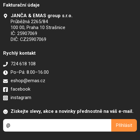
Fakturační údaje
JANČA & EMAS group s.r.o.
Průběžná 2265/84
100 00, Praha 10 Strašnice
IČ: 25907069
DIČ: CZ25907069
Rychlý kontakt
724 618 108
Po–Pá: 8.00–16.00
eshop@emas.cz
facebook
instagram
Získejte slevy, akce a novinky přednostně na váš e-mail.