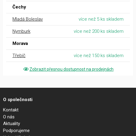
Čechy
Mladá Boleslav
více než 5 ks skladem
Nymburk
více než 200 ks skladem
Morava
Třebíč
více než 150 ks skladem
Zobrazit přesnou dostupnost na prodejnách
O společnosti
Kontakt
O nás
Aktuality
Podporujeme