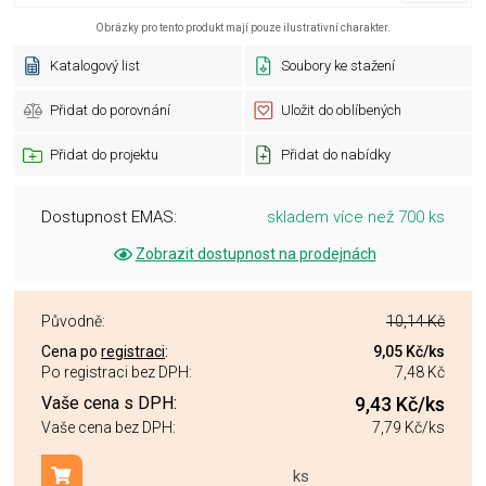
Obrázky pro tento produkt mají pouze ilustrativní charakter.
Katalogový list
Soubory ke stažení
Přidat do porovnání
Uložit do oblíbených
Přidat do projektu
Přidat do nabídky
Dostupnost EMAS:
skladem více než 700 ks
Zobrazit dostupnost na prodejnách
Původně:
10,14 Kč
Cena po
registraci
:
9,05 Kč
/ks
Po registraci bez DPH:
7,48 Kč
Vaše cena s DPH:
9,43 Kč
/ks
Vaše cena bez DPH:
7,79 Kč
/ks
ks
Přidat do košíku