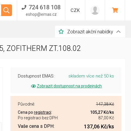
724 618 108
CZK
eshop@emas.cz
Zobrazit akční nabídky
35, ZOFITHERM ZT.108.02
Dostupnost EMAS:
skladem více než 50 ks
Zobrazit dostupnost na prodejnách
Původně:
147,38 Kč
Cena po
registraci
:
105,27 Kč
/ks
Po registraci bez DPH:
87,00 Kč
Vaše cena s DPH:
137,06 Kč
/ks