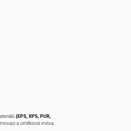
ateriálů
(EPS, XPS, PUR,
rmovací a omítková vrstva.