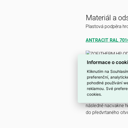
Materiál a od
Plastová podpěra hro
ANTRACIT RAL 701
Informace o cook
Kliknutím na Souhlasí
preferenční, analytic
Postup mont
pohodlné používání we
reklamou. Své prefere
Hmoždinka ZOFIT
cookies.
nářadí. Na našroubo
následně nacvakne h
do předvrtaného otv