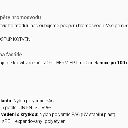
dpěry hromosvodu
otvícího modulu našroubujeme podpěru hromosvodu. Vše přimě
na fasádě
jeme kotvit v rozpětí ZOFITHERM HP hmoždinek
max. po 100 
lantu:
Nylon polyamid PA6
4.6 podle DIN EN ISO 898-1
 vedení s krytkou:
Nylon polyamid PA6 (UV stabilní plast)
:
XPE – expandovany´ polyetylen