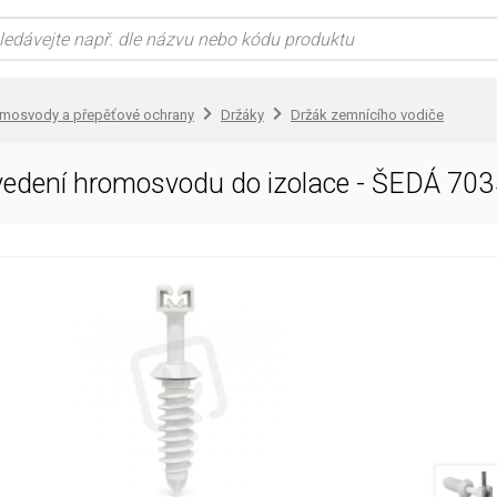
omosvody a přepěťové ochrany
Držáky
Držák zemnícího vodiče
vedení hromosvodu do izolace - ŠEDÁ 70