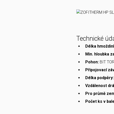
Technické úd
Délka hmoždin
Min. hloubka z
Pohon:
BIT TO
Připojovací záv
Délka podpěry:
Vzdálenost drá
Pro průmě zem
Počet ks v bale