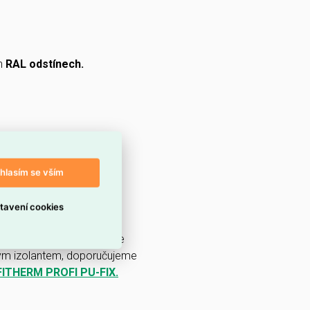
ch
RAL odstínech.
hlasím se vším
tavení cookies
bez použití speciálního
 PVC podpěra, do které se
ým izolantem, doporučujeme
ITHERM PROFI PU-FIX.