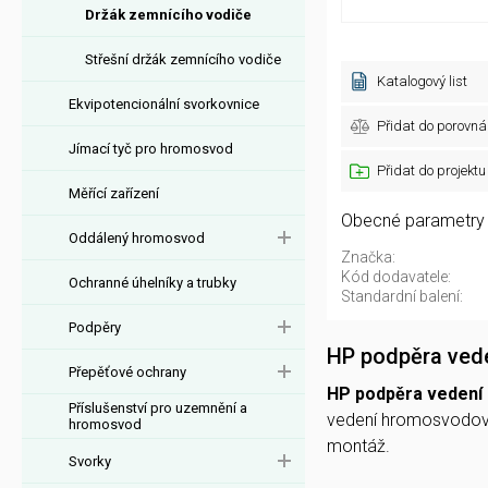
Držák zemnícího vodiče
Střešní držák zemnícího vodiče
Katalogový list
Ekvipotencionální svorkovnice
Přidat do porovná
Jímací tyč pro hromosvod
Přidat do projektu
Měřící zařízení
Obecné parametry
Oddálený hromosvod
Značka:
Kód dodavatele:
Ochranné úhelníky a trubky
Standardní balení:
Podpěry
HP podpěra ved
Přepěťové ochrany
HP podpěra vedení
Příslušenství pro uzemnění a
vedení hromosvodovéh
hromosvod
montáž.
Svorky