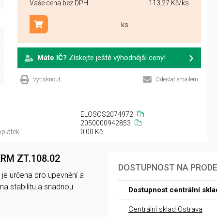
Vaše cena bez DPH:
113,27 Kč
/ks
ks
Přidat do košíku
Máte IČ?
Získejte ještě výhodnější ceny!
Vytisknout
Odeslat emailem
ELOSOS2074972
2050000942853
platek:
0,00 Kč
ERM ZT.108.02
DOSTUPNOST NA PROD
je určena pro upevnění a
a stabilitu a snadnou
Dostupnost centrální skl
Centrální sklad Ostrava