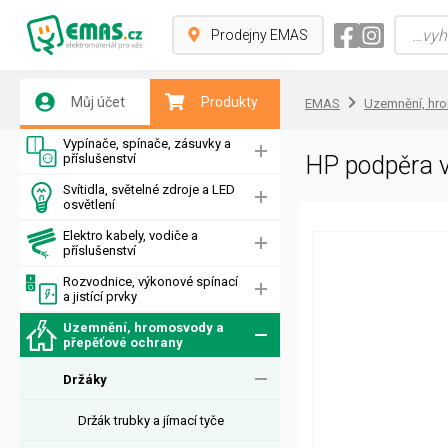
Prodejny EMAS
Můj účet
Produkty
EMAS
Uzemnění, hr
Vypínače, spínače, zásuvky a
příslušenství
HP podpěra 
Svítidla, světelné zdroje a LED
osvětlení
Elektro kabely, vodiče a
příslušenství
Rozvodnice, výkonové spínací
a jistící prvky
Uzemnění, hromosvody a
přepěťové ochrany
Držáky
Držák trubky a jímací tyče