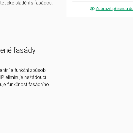
tetické sladění s fasádou.
Zobrazit přesnou d
ené fasády
ntní a funkční způsob
P eliminuje nežádoucí
uje funkčnost fasádního