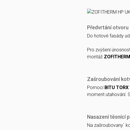
Předvrtání otvoru 
Do hotové fasády ud
Pro zvýšení únosnost
montáž
ZOFITHER
Zašroubování kot
Pomocí
BITU TORX
moment utahování. S
Nasazení těsnící p
Na zašroubovany´ ko