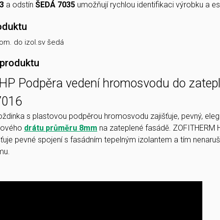
3
a odstín
ŠEDÁ 7035
umožňují rychlou identifikaci výrobku a es
oduktu
om. do izol.sv šedá
 produktu
P Podpěra vedení hromosvodu do zatepl
7016
dinka s plastovou podpěrou hromosvodu zajišťuje, pevný, elega
dového
drátu
průměru 8mm
na zateplené fasádě. ZOFITHERM H
šťuje pevné spojení s fasádním tepelným izolantem a tím nenaruš
mu.