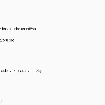
e hmoždinka umístěna.
tvoru pro
roubováku nastavte nízky´
ku.