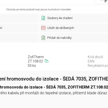
Obrázky pro tento produkt mají pouze ilustrativní charakter.
Soubory ke stažení
ní
Uložit do oblíbených
Přidat do nabídky
ZofiTherm
Kód zboží:
ZT.108.02
EAN:
50 ks
Recyklační po
ení hromosvodu do izolace - ŠEDÁ 7035, ZOFITH
 hromosvodu do izolace - ŠEDÁ 7035, ZOFITHERM ZT.108.02
o kabelu při montáži do tepelné izolace, přičemž klade důraz n