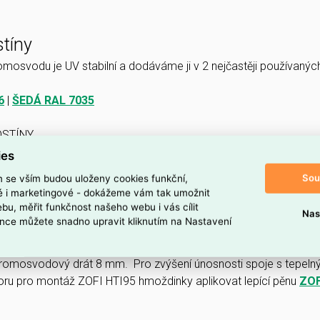
stíny
mosvodu je UV stabilní a dodáváme ji v 2 nejčastěji používaný
6
|
ŠEDÁ RAL 7035
ies
Sou
m se vším budou uloženy cookies funkční,
ké i marketingové - dokážeme vám tak umožnit
áže
bu, měřit funkčnost našeho webu i vás cílit
Nas
nce můžete snadno upravit kliknutím na Nastavení
HERM HP
je vhodná pro kotvení hromosvodu do zateplené fasády 
vanou hmoždinku v izolačním materiálu se jednoduše namontuje
romosvodový drát 8 mm. Pro zvýšení únosnosti spoje s tepeln
oru pro montáž ZOFI HTI95 hmoždinky aplikovat lepící pěnu
ZOF