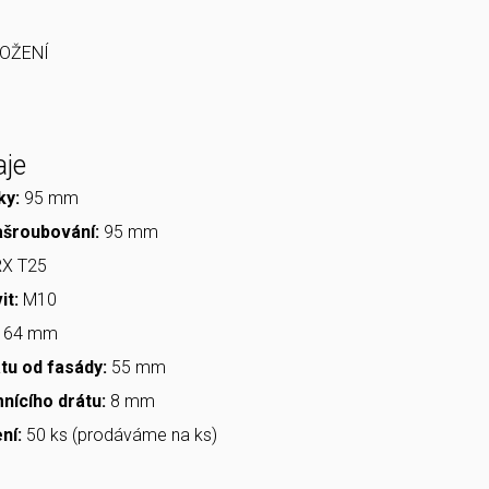
aje
ky:
95 mm
ašroubování:
95 mm
RX T25
it:
M10
64 mm
tu od fasády:
55 mm
nícího drátu:
8 mm
ní:
50 ks (prodáváme na ks)