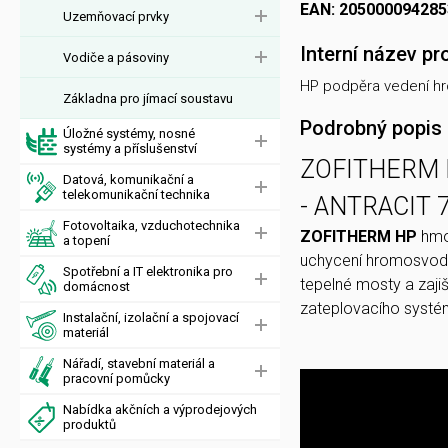
EAN: 205000094285
Uzemňovací prvky
Interní název pr
Vodiče a pásoviny
HP podpěra vedení hr
Základna pro jímací soustavu
Podrobný popis
Úložné systémy, nosné
systémy a příslušenství
ZOFITHERM H
Datová, komunikační a
telekomunikační technika
- ANTRACIT 
Fotovoltaika, vzduchotechnika
ZOFITHERM HP
hmož
a topení
uchycení hromosvo
Spotřební a IT elektronika pro
tepelné mosty a zaji
domácnost
zateplovacího systé
Instalační, izolační a spojovací
materiál
Nářadí, stavební materiál a
pracovní pomůcky
Nabídka akčních a výprodejových
produktů