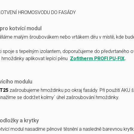
pro kotvící modul
ěláme malým šroubovákem nebo vrtákem díru v místě, kde bud
i spoje s tepelným izolantem, doporučujeme do předvrtaného o
M
hmoždinky aplikovat lepící pěnu
Zofitherm PROFI PU-FIX
.
vícího modulu
 T25
zašroubujeme hmoždinku po okraj fasády. Při použití AKU š
nažíme se dodržet kolmy´ úhel zašroubování hmoždinky.
odložky a krytky
tvící modul nasadíme pěnové těsnění a nasledně barevnou kryt