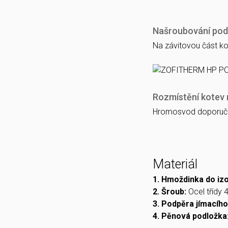
Našroubování po
Na závitovou část k
Rozmístění kotev 
Hromosvod doporuču
Materiál
1. Hmoždinka do izo
2. Šroub:
Ocel třídy 
3. Podpěra jímacího
4. Pěnová podložka