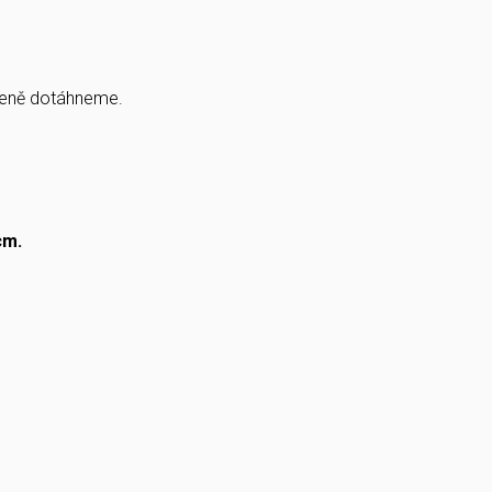
řeně dotáhneme.
cm.