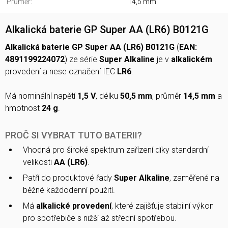
Průměr:
14,5 mm
Alkalická baterie GP Super AA (LR6) B0121G
Alkalická baterie GP Super AA (LR6) B0121G
(
EAN:
4891199224072
) ze série
Super Alkaline
je v
alkalickém
provedení a nese označení IEC
LR6
.
Má nominální napětí
1,5 V
, délku
50,5 mm
, průměr
14,5 mm
a
hmotnost
24 g
.
PROČ SI VYBRAT TUTO BATERII?
Vhodná pro široké spektrum zařízení díky standardní
velikosti
AA (LR6)
.
Patří do produktové řady
Super Alkaline
, zaměřené na
běžné každodenní použití.
Má
alkalické provedení
, které zajišťuje stabilní výkon
pro spotřebiče s nižší až střední spotřebou.