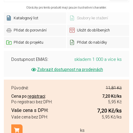
Obrázky pro tento produkt mají pouze ilustrativní charakter.
Katalogový list
Soubory ke stažení
Přidat do porovnání
Uložit do oblíbených
Přidat do projektu
Přidat do nabídky
Dostupnost EMAS:
skladem 1 000 a více ks
Zobrazit dostupnost na prodejnách
Původně:
11,81 Kč
Cena po
registraci
:
7,20 Kč
/ks
Po registraci bez DPH:
5,95 Kč
Vaše cena s DPH:
7,20 Kč
/ks
Vaše cena bez DPH:
5,95 Kč
/ks
ks
Přidat do košíku