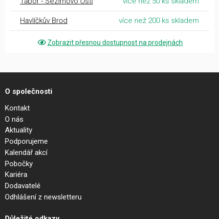
Tábor - Sezimovo Ústí
více než 50 ks skladem
Havlíčkův Brod
více než 200 ks skladem
Zobrazit přesnou dostupnost na prodejnách
O společnosti
Kontakt
O nás
Aktuality
Podporujeme
Kalendář akcí
Pobočky
Kariéra
Dodavatelé
Odhlášení z newsletteru
Důležité odkazy