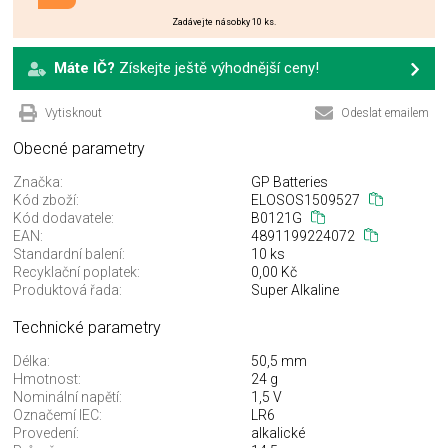
Zadávejte násobky 10 ks.
Máte IČ?
Získejte ještě výhodnější ceny!
Vytisknout
Odeslat emailem
Obecné parametry
Značka:
GP Batteries
Kód zboží:
ELOSOS1509527
Kód dodavatele:
B0121G
EAN:
4891199224072
Standardní balení:
10 ks
Recyklační poplatek:
0,00 Kč
Produktová řada:
Super Alkaline
Technické parametry
Délka:
50,5 mm
Hmotnost:
24 g
Nominální napětí:
1,5 V
Označemí IEC:
LR6
Provedení:
alkalické