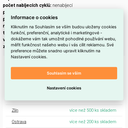
počet nabíjecích cyklů:
nenabíjecí
prodejní obal:
10 ks, papírová krabička
Informace o cookies
provozní teplota:
-18 °C až +50 °C
rozměr:
14,5 × 50,5 mm
Kliknutím na Souhlasím se vším budou uloženy cookies
funkční, preferenční, analytické i marketingové -
typ:
LR6 (tužka, AA)
dokážeme vám tak umožnit pohodlné používání webu,
velikost baterie:
AA
měřit funkčnost našeho webu i vás cílit reklamou. Své
značka:
GP
preference můžete snadno upravit kliknutím na
Nastavení cookies.
DOSTUPNOST NA PRODEJNÁCH
Souhlasím se vším
Dostupnost centrální sklady EMAS
Centrální sklad Ostrava
1 000 a více ks
Nastavení cookies
Morava
Zlín
více než 500 ks skladem
Ostrava
více než 200 ks skladem