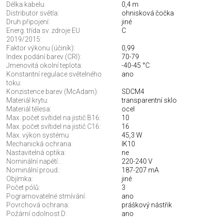
Délka kabelu:
0,4 m
Distributor světla:
ohnisková čočka
Druh připojení:
jiné
Energ. třída sv. zdroje EU
C
2019/2015:
Faktor výkonu (účiník):
0,99
Index podání barev (CRI):
70-79
Jmenovitá okolní teplota:
-40-45 °C
Konstantní regulace světelného
ano
toku:
Konzistence barev (McAdam):
SDCM4
Materiál krytu:
transparentní sklo
Materiál tělesa:
ocel
Max. počet svítidel na jistič B16:
10
Max. počet svítidel na jistič C16:
16
Max. výkon systému:
45,3 W
Mechanická ochrana:
IK10
Nastavitelná optika:
ne
Nominální napětí.:
220-240 V
Nominální proud.:
187-207 mA
Objímka:
jiné
Počet pólů:
3
Pogramovatelné stmívání:
ano
Povrchová ochrana:
práškový nástřik
Požární odolnost D:
ano