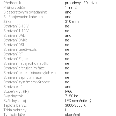
Předřadník:
proudový LED driver
Průřez vodiče:
1 mm2
S bezdrátovým ovládáním:
ano
S připojovacím kabelem:
ano
Šířka:
310 mm
Stmívání 0-10 V:
ne
Stmívání 1-10 V:
ne
Stmívání DALI:
ano
Stmívání DMX:
ne
Stmívání DSI:
ne
Stmívání LineSwitch:
ne
Stmívání RF:
ne
Stmívání Zigbee:
ne
Stmívání napájecího napětí:
ne
Stmívání přerušením fáze:
ne
Stmívání redukcí sinusových vln:
ne
Stmívání sepnutím fáze:
ne
Stmívání systémem výrobce:
ne
Stmívatelné:
ano
Stupeň krytí (IP):
IP66
Světelný tok:
7150 lm
Světelný zdroj:
LED neměnitelný
Teplota barvy.:
3000-3000 K
Třída ochrany:
I
Typ kabeláže:
ukončení