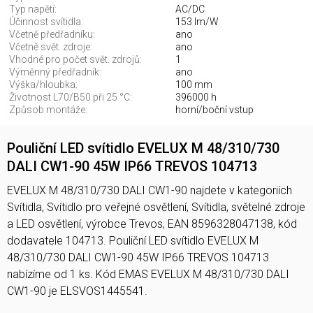
Typ napětí:
AC/DC
Účinnost svítidla:
153 lm/W
Včetně předřadníku:
ano
Včetně svět. zdroje:
ano
Vhodné pro počet svět. zdrojů:
1
Výměnný předřadník:
ano
Výška/hloubka:
100 mm
Životnost L70/B50 při 25 °C:
396000 h
Způsob montáže:
horní/boční vstup
Pouliční LED svítidlo EVELUX M 48/310/730
DALI CW1-90 45W IP66 TREVOS 104713
EVELUX M 48/310/730 DALI CW1-90 najdete v kategoriích
Svítidla, Svítidlo pro veřejné osvětlení, Svítidla, světelné zdroje
a LED osvětlení, výrobce Trevos, EAN 8596328047138, kód
dodavatele 104713. Pouliční LED svítidlo EVELUX M
48/310/730 DALI CW1-90 45W IP66 TREVOS 104713
nabízíme od 1 ks. Kód EMAS EVELUX M 48/310/730 DALI
CW1-90 je ELSVOS1445541.