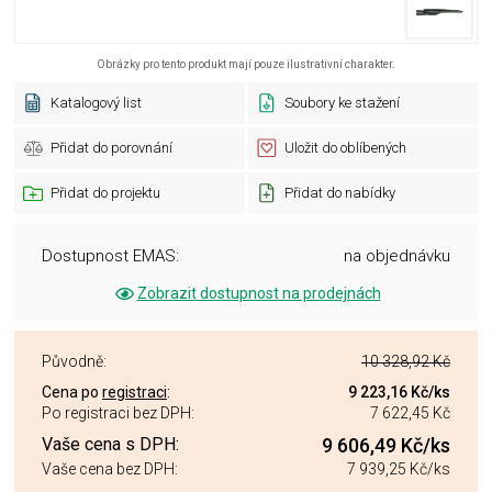
Obrázky pro tento produkt mají pouze ilustrativní charakter.
Katalogový list
Soubory ke stažení
Přidat do porovnání
Uložit do oblíbených
Přidat do projektu
Přidat do nabídky
Dostupnost EMAS:
na objednávku
Zobrazit dostupnost na prodejnách
Původně:
10 328,92 Kč
Cena po
registraci
:
9 223,16 Kč
/ks
Po registraci bez DPH:
7 622,45 Kč
Vaše cena s DPH:
9 606,49 Kč
/ks
Vaše cena bez DPH:
7 939,25 Kč
/ks