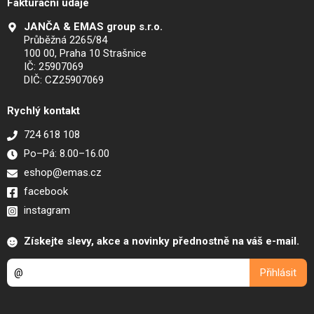
Fakturační údaje
JANČA & EMAS group s.r.o.
Průběžná 2265/84
100 00, Praha 10 Strašnice
IČ: 25907069
DIČ: CZ25907069
Rychlý kontakt
724 618 108
Po–Pá: 8.00–16.00
eshop@emas.cz
facebook
instagram
Získejte slevy, akce a novinky přednostně na váš e-mail.