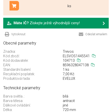
ks
Přidat do košíku
Máte IČ?
Získejte ještě výhodnější ceny!
Vytisknout
Odeslat emailem
Obecné parametry
Značka:
Trevos
Kód zboží:
ELSVOS1445541
Kód dodavatele:
104713
EAN:
8596328047138
Standardní balení:
1 ks
Recyklační poplatek:
7,00 Kč
Produktová řada:
EVELUX
Technické parametry
Barva světla..:
bílá
Barva tělesa:
antracit
Dálkové ovládání:
jiné
Délka:
720 mm