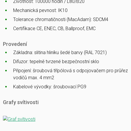
Životnost: 100000 hodin / L80/B20
Mechanická pevnost: IK10
Tolerance chromatičnosti (MacAdam): SDCM4
Certifikace CE, ENEC, CB, Ballproof, EMC
Provedení
Základna: slitina hliníku šedé barvy (RAL 7021)
Difuzor: tepelně tvrzené bezpečnostní sklo
Připojení: šroubová třípólová s odpojovačem pro průřez
vodičů max. 4 mm2
Kabelové vývodky: šroubovací PG9
Grafy svítivosti