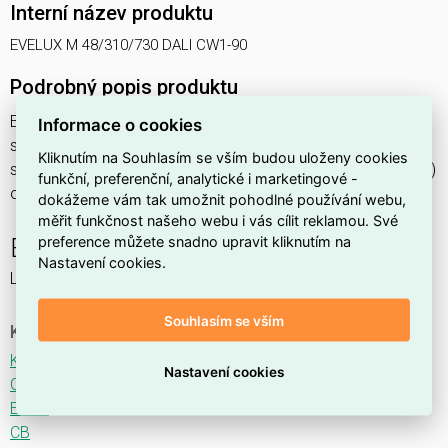
Interní název produktu
EVELUX M 48/310/730 DALI CW1-90
Podrobný popis produktu
EVELUX M 48/310/730 DALI CW1-90 54W IP66
Informace o cookies
svítidlo pouliční s modulem LED, spektrum 730A3, regulace
Kliknutím na Souhlasím se vším budou uloženy cookies
stmívání ovládané DALI protokolem, optika CW1 (Crosswalk)
funkční, preferenční, analytické i marketingové -
otočená o 90°
dokážeme vám tak umožnit pohodlné používání webu,
měřit funkčnost našeho webu i vás cílit reklamou. Své
preference můžete snadno upravit kliknutím na
EVELUX
Nastavení cookies.
LED svítidlo pro osvětlení komunikací.
Souhlasím se vším
Ke stažení
Katalogový list
Nastavení cookies
CE
ENEC
CB