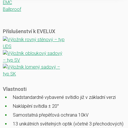
EMC
Ballproof
Příslušenství k EVELUX
Vlastnosti
Nadstandardně vybavené svítidlo již v základní verzi
Naklápění svítidla ± 20°
Samostatná přepěťová ochrana 10kV
13 unikátních světelných optik (včetně 3 přechodových)