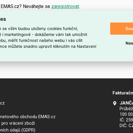
a EMAS.cz? Neváhejte se
zaregistrovat
.
ies
Sou
m se vším budou uloženy cookies funkční,
ké i marketingové - dokážeme vám tak umožnit
bu, měřit funkčnost našeho webu i vás cílit
Nas
nce můžete snadno upravit kliknutím na Nastavení
Fakturačn
.cz
JANČA
Průběž
100 00
ernetového obchodu EMAS.cz
IČ: 25
 pro vrácení zboží
DIČ: 
ních údajů (GDPR)