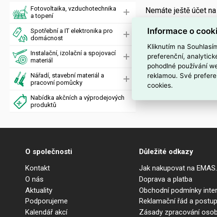
Fotovoltaika, vzduchotechnika
Nemáte ještě účet n
a topení
Informace o cook
Spotřební a IT elektronika pro
domácnost
Kliknutím na Souhlasí
Instalační, izolační a spojovací
preferenční, analytic
materiál
pohodlné používání we
reklamou. Své prefere
Nářadí, stavební materiál a
pracovní pomůcky
cookies.
Nabídka akčních a výprodejových
produktů
O společnosti
Důležité odkazy
Kontakt
Jak nakupovat na EMAS
O nás
Doprava a platba
Aktuality
Obchodní podmínky int
Podporujeme
Reklamační řád a postup
Kalendář akcí
Zásady zpracování osob