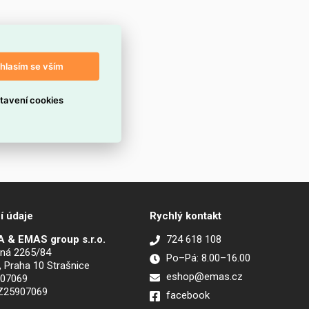
hlasím se vším
tavení cookies
í údaje
Rychlý kontakt
 & EMAS group s.r.o.
724 618 108
ná 2265/84
Po–Pá: 8.00–16.00
, Praha 10 Strašnice
eshop@emas.cz
907069
CZ25907069
facebook