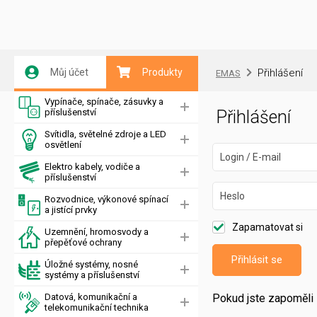
Můj účet
Produkty
Přihlášení
EMAS
Vypínače, spínače, zásuvky a
příslušenství
Přihlášení
Svítidla, světelné zdroje a LED
osvětlení
Login / E-mail
Elektro kabely, vodiče a
příslušenství
Heslo
Rozvodnice, výkonové spínací
a jistící prvky
Zapamatovat si
Uzemnění, hromosvody a
přepěťové ochrany
Přihlásit se
Úložné systémy, nosné
systémy a příslušenství
Datová, komunikační a
Pokud jste zapoměli 
telekomunikační technika