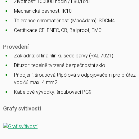
Životnost: 100000 hodin / L80/B20
Mechanická pevnost: IK10
Tolerance chromatičnosti (MacAdam): SDCM4
Certifikace CE, ENEC, CB, Ballproof, EMC
Provedení
Základna: slitina hliníku šedé barvy (RAL 7021)
Difuzor: tepelně tvrzené bezpečnostní sklo
Připojení: šroubová třípólová s odpojovačem pro průřez
vodičů max. 4 mm2
Kabelové vývodky: šroubovací PG9
Grafy svítivosti