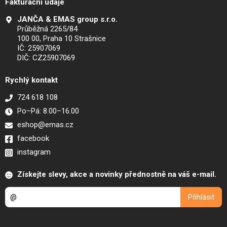
Fakturační údaje
JANČA & EMAS group s.r.o.
Průběžná 2265/84
100 00, Praha 10 Strašnice
IČ: 25907069
DIČ: CZ25907069
Rychlý kontakt
724 618 108
Po–Pá: 8.00–16.00
eshop@emas.cz
facebook
instagram
Získejte slevy, akce a novinky přednostně na váš e-mail.