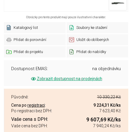
Obrázky pro tento produkt mají pouze ilustrativní charakter.
Katalogový list
Soubory ke stažení
Přidat do porovnání
Uložit do oblíbených
Přidat do projektu
Přidat do nabídky
Dostupnost EMAS:
na objednávku
Zobrazit dostupnost na prodejnách
Původně:
10 330,22 Kč
Cena po
registraci
:
9 224,31 Kč
/ks
Po registraci bez DPH:
7 623,40 Kč
Vaše cena s DPH:
9 607,69 Kč
/ks
Vaše cena bez DPH:
7 940,24 Kč
/ks