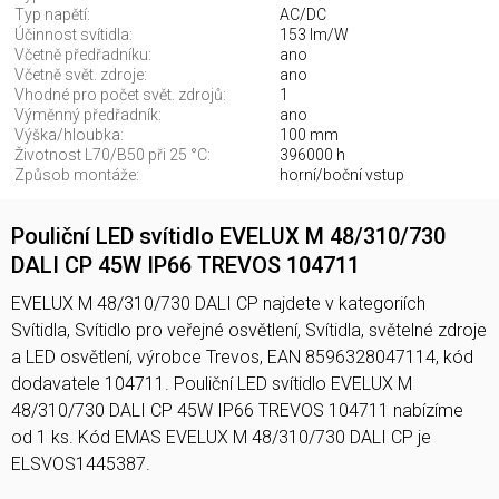
Typ napětí:
AC/DC
Účinnost svítidla:
153 lm/W
Včetně předřadníku:
ano
Včetně svět. zdroje:
ano
Vhodné pro počet svět. zdrojů:
1
Výměnný předřadník:
ano
Výška/hloubka:
100 mm
Životnost L70/B50 při 25 °C:
396000 h
Způsob montáže:
horní/boční vstup
Pouliční LED svítidlo EVELUX M 48/310/730
DALI CP 45W IP66 TREVOS 104711
EVELUX M 48/310/730 DALI CP najdete v kategoriích
Svítidla, Svítidlo pro veřejné osvětlení, Svítidla, světelné zdroje
a LED osvětlení, výrobce Trevos, EAN 8596328047114, kód
dodavatele 104711. Pouliční LED svítidlo EVELUX M
48/310/730 DALI CP 45W IP66 TREVOS 104711 nabízíme
od 1 ks. Kód EMAS EVELUX M 48/310/730 DALI CP je
ELSVOS1445387.