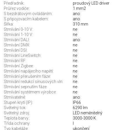
Předřadník:
proudový LED driver
Průřez vodiče:
1 mm2
S bezdrátovým ovládáním:
ano
S připojovacím kabelem:
ano
Šířka:
310 mm
Stmívání 0-10 V:
ne
Stmívání 1-10 V:
ne
Stmívání DALI:
ano
Stmívání DMX:
ne
Stmívání DSI:
ne
Stmívání LineSwitch:
ne
Stmívání RF:
ne
Stmívání Zigbee:
ne
Stmívání napájecího napětí:
ne
Stmívání přerušením fáze:
ne
Stmívání redukcí sinusových vln:
ne
Stmívání sepnutím fáze:
ne
Stmívání systémem výrobce:
ne
Stmívatelné:
ano
Stupeň krytí (IP):
IP66
Světelný tok:
6290 lm
Světelný zdroj:
LED neměnitelný
Teplota barvy.:
3000-3000 K
Třída ochrany:
I
Typ kabeláže:
ukončení