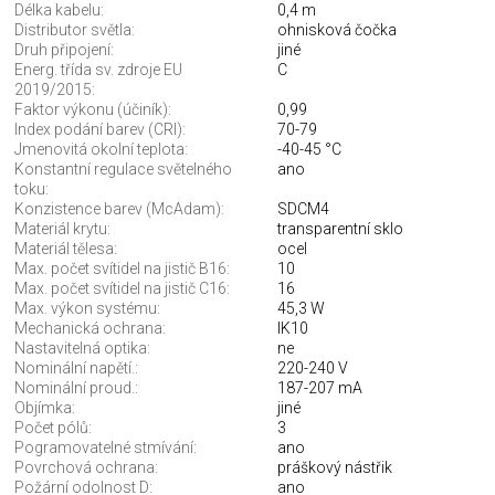
Délka kabelu:
0,4 m
Distributor světla:
ohnisková čočka
Druh připojení:
jiné
Energ. třída sv. zdroje EU
C
2019/2015:
Faktor výkonu (účiník):
0,99
Index podání barev (CRI):
70-79
Jmenovitá okolní teplota:
-40-45 °C
Konstantní regulace světelného
ano
toku:
Konzistence barev (McAdam):
SDCM4
Materiál krytu:
transparentní sklo
Materiál tělesa:
ocel
Max. počet svítidel na jistič B16:
10
Max. počet svítidel na jistič C16:
16
Max. výkon systému:
45,3 W
Mechanická ochrana:
IK10
Nastavitelná optika:
ne
Nominální napětí.:
220-240 V
Nominální proud.:
187-207 mA
Objímka:
jiné
Počet pólů:
3
Pogramovatelné stmívání:
ano
Povrchová ochrana:
práškový nástřik
Požární odolnost D:
ano