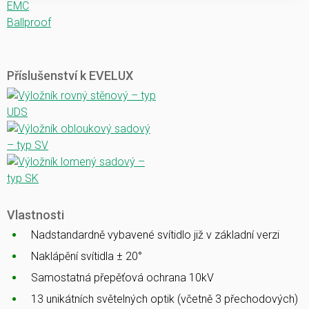
EMC
Ballproof
Příslušenství k EVELUX
Vlastnosti
Nadstandardně vybavené svítidlo již v základní verzi
Naklápění svítidla ± 20°
Samostatná přepěťová ochrana 10kV
13 unikátních světelných optik (včetně 3 přechodových)