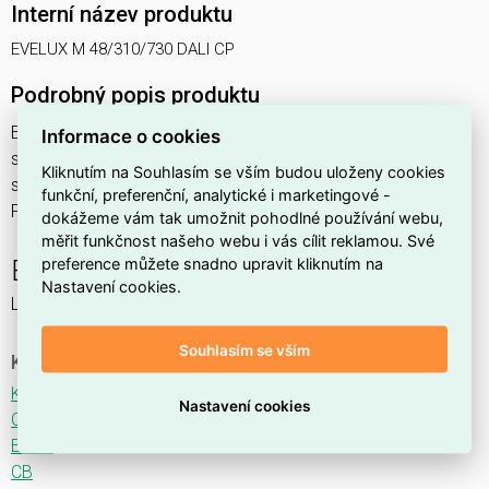
Interní název produktu
EVELUX M 48/310/730 DALI CP
Podrobný popis produktu
EVELUX M 48/310/730 DALI CP 54W IP66
Informace o cookies
svítidlo pouliční s modulem LED, spektrum 730A3, regulace
Kliknutím na Souhlasím se vším budou uloženy cookies
stmívání ovládané DALI protokolem, optika CP (Central
funkční, preferenční, analytické i marketingové -
Parking TYPE I)
dokážeme vám tak umožnit pohodlné používání webu,
měřit funkčnost našeho webu i vás cílit reklamou. Své
preference můžete snadno upravit kliknutím na
EVELUX
Nastavení cookies.
LED svítidlo pro osvětlení komunikací.
Souhlasím se vším
Ke stažení
Katalogový list
Nastavení cookies
CE
ENEC
CB