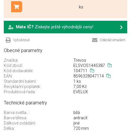
ks
Přidat do košíku
Máte IČ?
Získejte ještě výhodnější ceny!
Vytisknout
Odeslat emailem
Obecné parametry
Značka:
Trevos
Kód zboží:
ELSVOS1445387
Kód dodavatele:
104711
EAN:
8596328047114
Standardní balení:
1 ks
Recyklační poplatek:
7,00 Kč
Produktová řada:
EVELUX
Technické parametry
Barva světla..:
bílá
Barva tělesa:
antracit
Dálkové ovládání:
jiné
Délka:
720 mm