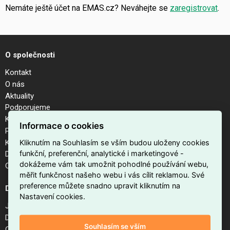
Nemáte ještě účet na EMAS.cz? Neváhejte se
zaregistrovat
.
O společnosti
Kontakt
O nás
Aktuality
Podporujeme
Kalendář akcí
Informace o cookies
Pobočky
Kariéra
Kliknutím na Souhlasím se vším budou uloženy cookies
funkční, preferenční, analytické i marketingové -
Dodavatelé
dokážeme vám tak umožnit pohodlné používání webu,
Odhlášení z newsletteru
měřit funkčnost našeho webu i vás cílit reklamou. Své
preference můžete snadno upravit kliknutím na
Důležité odkazy
Nastavení cookies.
Jak nakupovat na EMAS.cz
Doprava a platba
Souhlasím se vším
Obchodní podmínky internetového obchodu EMAS.cz