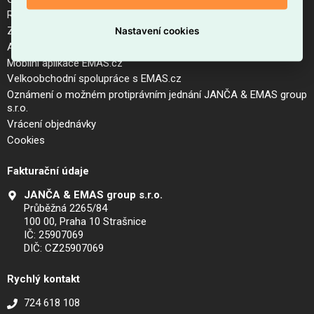
Reklamační řád a postup pro vrácení zboží
Zásady zpracování osobních údajů (GDPR)
Nastavení cookies
Aktuální ceník
Mobilní aplikace EMAS.cz
Velkoobchodní spolupráce s EMAS.cz
Oznámení o možném protiprávním jednání JANČA & EMAS group
s.r.o.
Vrácení objednávky
Cookies
Fakturační údaje
JANČA & EMAS group s.r.o.
Průběžná 2265/84
100 00, Praha 10 Strašnice
IČ: 25907069
DIČ: CZ25907069
Rychlý kontakt
724 618 108