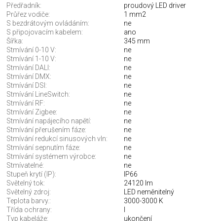
Předřadník:
proudový LED driver
Průřez vodiče:
1 mm2
S bezdrátovým ovládáním:
ne
S připojovacím kabelem:
ano
Šířka:
345 mm
Stmívání 0-10 V:
ne
Stmívání 1-10 V:
ne
Stmívání DALI:
ne
Stmívání DMX:
ne
Stmívání DSI:
ne
Stmívání LineSwitch:
ne
Stmívání RF:
ne
Stmívání Zigbee:
ne
Stmívání napájecího napětí:
ne
Stmívání přerušením fáze:
ne
Stmívání redukcí sinusových vln:
ne
Stmívání sepnutím fáze:
ne
Stmívání systémem výrobce:
ne
Stmívatelné:
ne
Stupeň krytí (IP):
IP66
Světelný tok:
24120 lm
Světelný zdroj:
LED neměnitelný
Teplota barvy.:
3000-3000 K
Třída ochrany:
I
Typ kabeláže:
ukončení