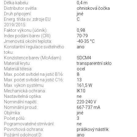
Délka kabelu:
0,4 m
Distributor světla:
ohnisková čočka
Druh připojení:
jiné
Energ. třída sv. zdroje EU
C
2019/2015:
Faktor výkonu (účiník):
0,98
Index podání barev (CRI):
70-79
Jmenovitá okolní teplota:
-40-35 °C
Konstantní regulace světelného
ano
toku:
Konzistence barev (McAdam):
SDCM4
Materiál krytu:
transparentní sklo
Materiál tělesa:
ocel
Max. počet svítidel na jistič B16:
8
Max. počet svítidel na jistič C16:
13
Max. výkon systému:
161,5 W
Mechanická ochrana:
IK10
Nastavitelná optika:
ne
Nominální napětí.:
220-240 V
Nominální proud.:
667-737 mA
Objímka:
jiné
Počet pólů:
3
Pogramovatelné stmívání:
ne
Povrchová ochrana:
práškový nástřik
Požární odolnost D:
ano