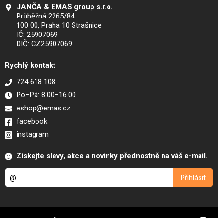
JANČA & EMAS group s.r.o.
Průběžná 2265/84
100 00, Praha 10 Strašnice
IČ: 25907069
DIČ: CZ25907069
Rychlý kontakt
724 618 108
Po–Pá: 8.00–16.00
eshop@emas.cz
facebook
instagram
Získejte slevy, akce a novinky přednostně na váš e-mail.