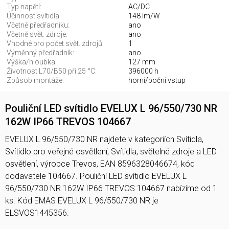
Typ napětí:
AC/DC
Účinnost svítidla:
148 lm/W
Včetně předřadníku:
ano
Včetně svět. zdroje:
ano
Vhodné pro počet svět. zdrojů:
1
Výměnný předřadník:
ano
Výška/hloubka:
127 mm
Životnost L70/B50 při 25 °C:
396000 h
Způsob montáže:
horní/boční vstup
Pouliční LED svítidlo EVELUX L 96/550/730 NR
162W IP66 TREVOS 104667
EVELUX L 96/550/730 NR najdete v kategoriích Svítidla,
Svítidlo pro veřejné osvětlení, Svítidla, světelné zdroje a LED
osvětlení, výrobce Trevos, EAN 8596328046674, kód
dodavatele 104667. Pouliční LED svítidlo EVELUX L
96/550/730 NR 162W IP66 TREVOS 104667 nabízíme od 1
ks. Kód EMAS EVELUX L 96/550/730 NR je
ELSVOS1445356.