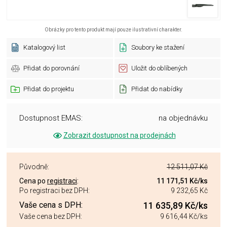
Obrázky pro tento produkt mají pouze ilustrativní charakter.
Katalogový list
Soubory ke stažení
Přidat do porovnání
Uložit do oblíbených
Přidat do projektu
Přidat do nabídky
Dostupnost EMAS:
na objednávku
Zobrazit dostupnost na prodejnách
Původně:
12 511,07 Kč
Cena po
registraci
:
11 171,51 Kč
/ks
Po registraci bez DPH:
9 232,65 Kč
Vaše cena s DPH:
11 635,89 Kč
/ks
Vaše cena bez DPH:
9 616,44 Kč
/ks