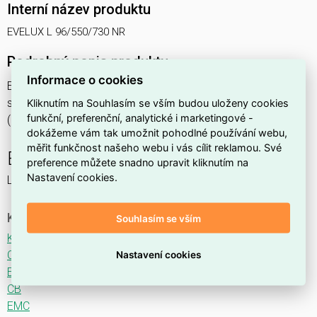
Interní název produktu
EVELUX L 96/550/730 NR
Podrobný popis produktu
Informace o cookies
EVELUX L 96/550/730 NR 195W IP66
svítidlo pouliční s modulem LED, spektrum 730A3, optika NR
Kliknutím na Souhlasím se vším budou uloženy cookies
funkční, preferenční, analytické i marketingové -
(Narrow Road TYPE II ME3)
dokážeme vám tak umožnit pohodlné používání webu,
měřit funkčnost našeho webu i vás cílit reklamou. Své
EVELUX
preference můžete snadno upravit kliknutím na
Nastavení cookies.
LED svítidlo pro osvětlení komunikací.
Ke stažení
Souhlasím se vším
Katalogový list
CE
Nastavení cookies
ENEC
CB
EMC