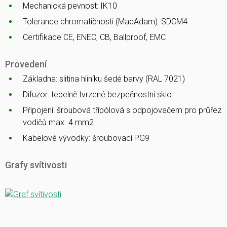
Mechanická pevnost: IK10
Tolerance chromatičnosti (MacAdam): SDCM4
Certifikace CE, ENEC, CB, Ballproof, EMC
Provedení
Základna: slitina hliníku šedé barvy (RAL 7021)
Difuzor: tepelně tvrzené bezpečnostní sklo
Připojení: šroubová třípólová s odpojovačem pro průřez
vodičů max. 4 mm2
Kabelové vývodky: šroubovací PG9
Grafy svítivosti