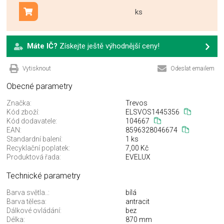
ks
Přidat do košíku
Máte IČ?
Získejte ještě výhodnější ceny!
Vytisknout
Odeslat emailem
Obecné parametry
Značka:
Trevos
Kód zboží:
ELSVOS1445356
Kód dodavatele:
104667
EAN:
8596328046674
Standardní balení:
1 ks
Recyklační poplatek:
7,00 Kč
Produktová řada:
EVELUX
Technické parametry
Barva světla..:
bílá
Barva tělesa:
antracit
Dálkové ovládání:
bez
Délka:
870 mm