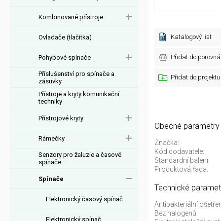
Kombinované přístroje
Katalogový list
Ovladače (tlačítka)
Přidat do porovná
Pohybové spínače
Příslušenství pro spínače a
Přidat do projektu
zásuvky
Přístroje a kryty komunikační
techniky
Přístrojové kryty
Obecné parametry
Rámečky
Značka:
Kód dodavatele:
Senzory pro žaluzie a časové
Standardní balení:
spínače
Produktová řada:
Spínače
Technické paramet
Elektronický časový spínač
Antibakteriální ošetřen
Bez halogenů:
Elektronický spínač