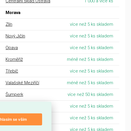
Centrální sklad Ostrava
1 000 a více ks
Morava
Zlín
více než 5 ks skladem
Nový Jičín
více než 5 ks skladem
Opava
více než 5 ks skladem
Kroměříž
méně než 5 ks skladem
Třebíč
více než 5 ks skladem
Valašské Meziříčí
méně než 5 ks skladem
Šumperk
více než 50 ks skladem
Prostějov
více než 5 ks skladem
Olomouc
více než 5 ks skladem
hlasím se vším
Ostrava
více než 5 ks skladem