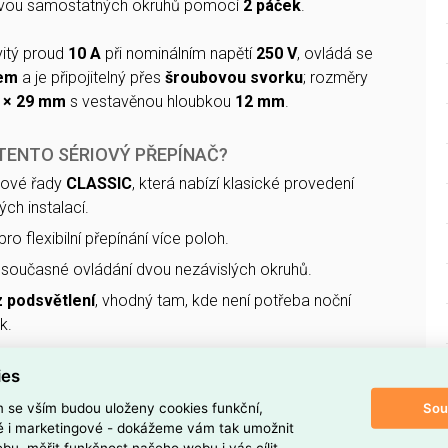
dvou samostatných okruhů pomocí
2 páček
.
vitý proud
10 A
při nominálním napětí
250 V
, ovládá se
kem
a je připojitelný přes
šroubovou svorku
; rozměry
1 × 29 mm
s vestavěnou hloubkou
12 mm
.
 TENTO SÉRIOVÝ PŘEPÍNAČ?
tové řady
CLASSIC
, která nabízí klasické provedení
ch instalací.
pro flexibilní přepínání více poloh.
současné ovládání dvou nezávislých okruhů.
 podsvětlení
, vhodný tam, kde není potřeba noční
k.
20
, určené především pro vnitřní suché prostory.
ies
stínu
jasně bílé
, který snadno zapadne do většiny
Sou
m se vším budou uloženy cookies funkční,
ké i marketingové - dokážeme vám tak umožnit
bu, měřit funkčnost našeho webu i vás cílit