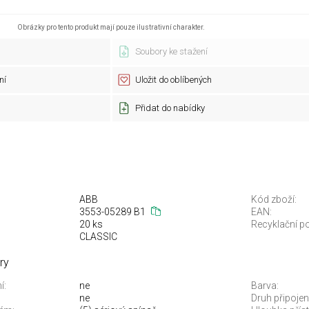
Obrázky pro tento produkt mají pouze ilustrativní charakter.
Soubory ke stažení
ní
Uložit do oblíbených
Přidat do nabídky
ABB
Kód zboží:
3553-05289 B1
EAN:
20 ks
Recyklační po
CLASSIC
ry
í:
ne
Barva:
ne
Druh připojení