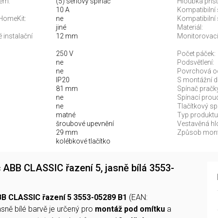
tém:
(5) sériový spínač
Hloubka příst
10 A
Kompatibilní
 HomeKit:
ne
Kompatibilní 
jiné
Materiál:
 instalační
12 mm
Monitorovací
250 V
Počet páček:
ne
Podsvětlení:
ne
Povrchová o
IP20
S montážní d
81 mm
Spínač pračk
ne
Spínací proud
ne
Tlačítkový sp
matné
Typ produktu
šroubové upevnění
Vestavěná hl
29 mm
Způsob mont
kolébkové tlačítko
 ABB CLASSIC řazení 5, jasně bílá 3553-
BB CLASSIC řazení 5 3553-05289 B1
(EAN:
jasně bílé barvě je určený pro
montáž pod omítku
a