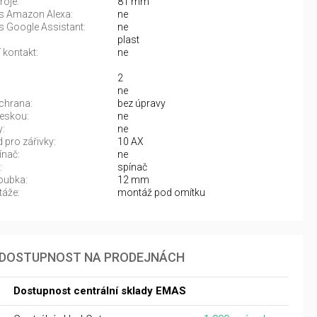
roje:
81 mm
 s Amazon Alexa:
ne
s Google Assistant:
ne
plast
 kontakt:
ne
2
ne
chrana:
bez úpravy
eskou:
ne
y:
ne
 pro zářivky:
10 AX
ínač:
ne
:
spínač
oubka:
12 mm
áže:
montáž pod omítku
DOSTUPNOST NA PRODEJNÁCH
Dostupnost centrální sklady EMAS