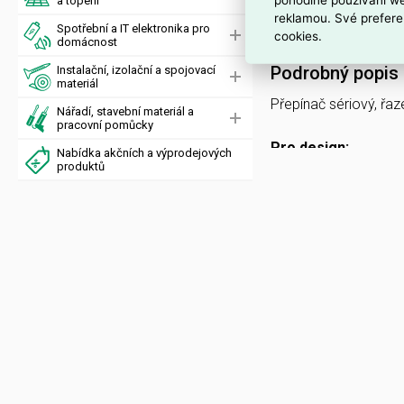
a topení
Interní název pr
reklamou. Své prefere
Spotřební a IT elektronika pro
3553-05289 B1 Přepína
cookies.
domácnost
Podrobný popis
Instalační, izolační a spojovací
materiál
Přepínač sériový, řaze
Nářadí, stavební materiál a
pracovní pomůcky
Pro design:
Nabídka akčních a výprodejových
produktů
Classic
10 AX, 250 V AC
Upevnění šrouby.
Šroubové svorky (pr
Spínače 3553 jsou ur
určeny pro průběžno