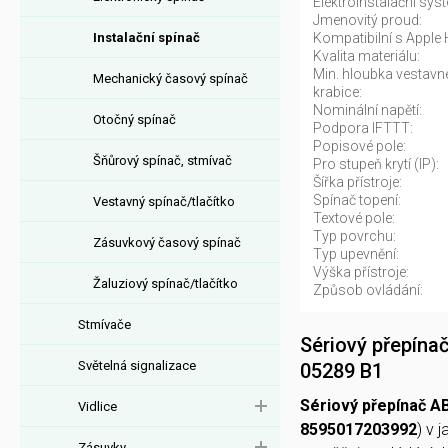
Elektroinstalační sys
Jmenovitý proud:
Instalační spínač
Kompatibilní s Apple
Kvalita materiálu:
Min. hloubka vestavné
Mechanický časový spínač
krabice:
Nominální napětí:
Otočný spínač
Podpora IFTTT:
Popisové pole:
Šňůrový spínač, stmívač
Pro stupeň krytí (IP):
Šířka přístroje:
Spínač topení:
Vestavný spínač/tlačítko
Textové pole:
Typ povrchu:
Zásuvkový časový spínač
Typ upevnění:
Výška přístroje:
Žaluziový spínač/tlačítko
Způsob ovládání:
Stmívače
Sériový přepínač
Světelná signalizace
05289 B1
Sériový přepínač A
Vidlice
8595017203992
) v 
Zásuvky