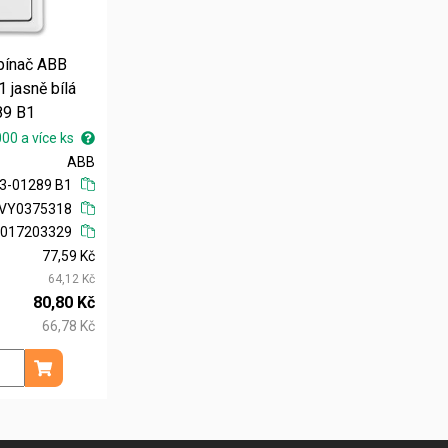
pínač ABB
 jasně bílá
89 B1
000 a více ks
ABB
3-01289 B1
PVY0375318
5017203329
77,59 Kč
64,12 Kč
80,80 Kč
66,78 Kč
Přidat do košíku