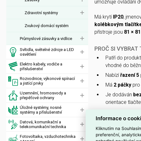
umožňuje ovládání 
Zdravotní systémy
Má krytí
IP20
, jmeno
kolébkovým tlačít
Zvukový domácí systém
přístroje jsou
81 × 8
Průmyslové zásuvky a vidlice
PROČ SI VYBRAT
Svítidla, světelné zdroje a LED
osvětlení
Patří do produk
Elektro kabely, vodiče a
vhodné do běžný
příslušenství
Nabízí
řazení 5
Rozvodnice, výkonové spínací
a jistící prvky
Má
2 páčky
pro 
Uzemnění, hromosvody a
Je dodáván
bez
přepěťové ochrany
orientace tlačíte
Úložné systémy, nosné
Zajišťuje krytí
IP
systémy a příslušenství
Informace o cook
Dodává se v od
Datová, komunikační a
telekomunikační technika
Kliknutím na Souhlasí
interiérů.
preferenční, analytic
Fotovoltaika, vzduchotechnika
pohodlné používání we