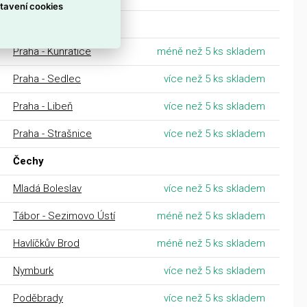
tavení cookies
Praha
Praha - Kunratice
méně než 5 ks skladem
Praha - Sedlec
více než 5 ks skladem
Praha - Libeň
více než 5 ks skladem
Praha - Strašnice
více než 5 ks skladem
Čechy
Mladá Boleslav
více než 5 ks skladem
Tábor - Sezimovo Ústí
méně než 5 ks skladem
Havlíčkův Brod
méně než 5 ks skladem
Nymburk
více než 5 ks skladem
Poděbrady
více než 5 ks skladem