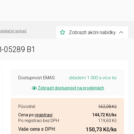
nstalační spínač
Zobrazit akční nabídky
53-05289 B1
Dostupnost EMAS:
skladem 1 000 a více ks
Zobrazit dostupnost na prodejnách
Původně:
162,08 Kč
Cena po
registraci
:
144,72 Kč
/ks
Po registraci bez DPH:
119,60 Kč
Vaše cena s DPH:
150,73 Kč
/ks