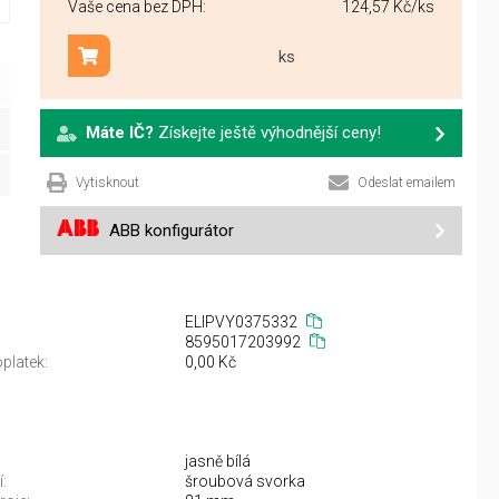
Vaše cena bez DPH:
124,57 Kč
/ks
ks
Přidat do košíku
Máte IČ?
Získejte ještě výhodnější ceny!
Vytisknout
Odeslat emailem
ABB konfigurátor
ELIPVY0375332
8595017203992
platek:
0,00 Kč
jasně bílá
:
šroubová svorka