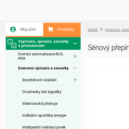
Můj účet
Produkty
EMAS
Vypínače, spín
Vypínače, spínače, zásuvky
a příslušenství
Sériový přep
Domácí automatizace BUS,
KNX
Domovní spínače a zásuvky
Bezdrátové ovládání
Doutnavky, led signálky
Elektronické přístroje
Indikátor spotřeby energie
Inteligentní ovládací prvek