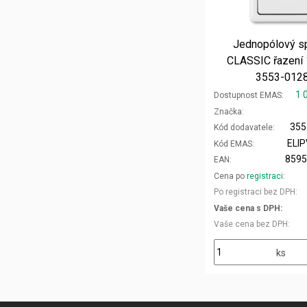
Jednopólový s
CLASSIC řazení 1
3553-012
1 
Dostupnost EMAS
Značka
355
Kód dodavatele
ELI
Kód EMAS
859
EAN
Cena po
registraci
Po registraci bez DPH
Vaše cena s DPH
Vaše cena bez DPH
ks