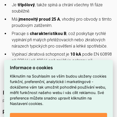
Je
třípólový
, takže spíná a chrání všechny tři fáze
souběžně.
Má
jmenovitý proud 25 A
, vhodný pro obvody s tímto
proudovým zatížením.
Pracuje s
charakteristikou B
, což poskytuje rychlé
vypínání při malých přetěžovacích nebo zkratových
nárazech typických pro osvětlení a lehké spotřebiče.
Vypínací zkratová schopnost je
10 kA
podle EN 60898
při 230 V i při 400 V, což zajišťuje ochranu při
krátkodobých zkratových proudech.
Informace o cookies
Zabírá
3 moduly
na DIN liště, což usnadňuje montáž a
Kliknutím na Souhlasím se vším budou uloženy cookies
úsporu místa v rozvaděči.
funkční, preferenční, analytické i marketingové -
dokážeme vám tak umožnit pohodlné používání webu,
Interní název produktu
měřit funkčnost našeho webu i vás cílit reklamou. Své
preference můžete snadno upravit kliknutím na
PL7-B25/3 Jistič,ch.B,3p.10kA,25A
Nastavení cookies.
Podrobný popis produktu