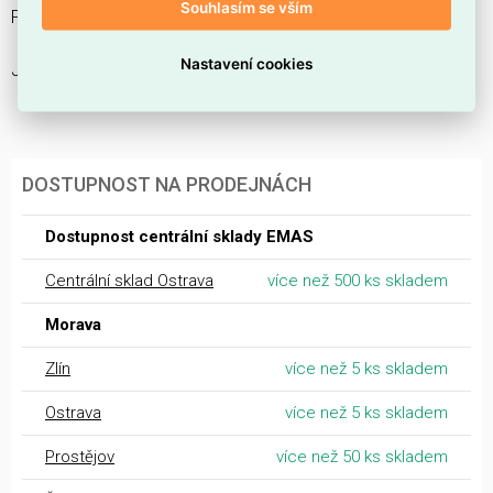
Souhlasím se vším
PL7-B25/3
Nastavení cookies
Jistič vedení, 25 A, 3p, charakteristiky: B
DOSTUPNOST NA PRODEJNÁCH
Dostupnost centrální sklady EMAS
Centrální sklad Ostrava
více než 500 ks skladem
Morava
Zlín
více než 5 ks skladem
Ostrava
více než 5 ks skladem
Prostějov
více než 50 ks skladem