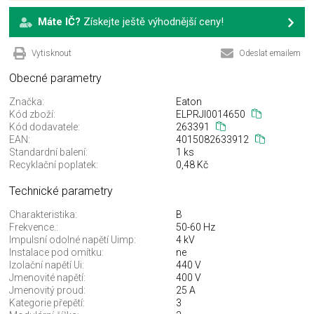
Máte IČ?
Získejte ještě výhodnější ceny!
Vytisknout
Odeslat emailem
Obecné parametry
Značka:
Eaton
Kód zboží:
ELPRJI0014650
Kód dodavatele:
263391
EAN:
4015082633912
Standardní balení:
1 ks
Recyklační poplatek:
0,48 Kč
Technické parametry
Charakteristika:
B
Frekvence.:
50-60 Hz
Impulsní odolné napětí Uimp:
4 kV
Instalace pod omítku:
ne
Izolační napětí Ui:
440 V
Jmenovité napětí:
400 V
Jmenovitý proud:
25 A
Kategorie přepětí:
3