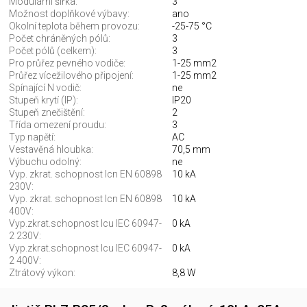
Modulární šířka:
3
Možnost doplňkové výbavy:
ano
Okolní teplota během provozu:
-25-75 °C
Počet chráněných pólů:
3
Počet pólů (celkem):
3
Pro průřez pevného vodiče:
1-25 mm2
Průřez vícežilového připojení:
1-25 mm2
Spínající N vodič:
ne
Stupeň krytí (IP):
IP20
Stupeň znečištění:
2
Třída omezení proudu:
3
Typ napětí:
AC
Vestavěná hloubka:
70,5 mm
Výbuchu odolný:
ne
Vyp. zkrat. schopnost lcn EN 60898
10 kA
230V:
Vyp. zkrat. schopnost lcn EN 60898
10 kA
400V:
Vyp.zkrat.schopnost Icu IEC 60947-
0 kA
2 230V:
Vyp.zkrat.schopnost Icu IEC 60947-
0 kA
2 400V:
Ztrátový výkon:
8,8 W