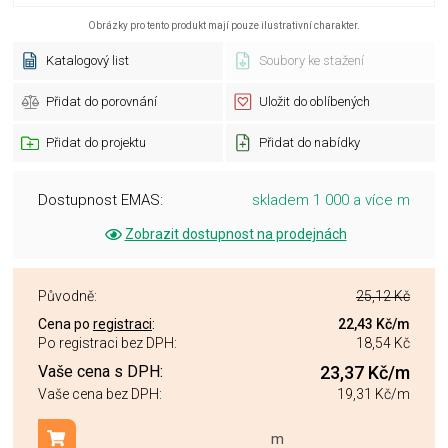
Obrázky pro tento produkt mají pouze ilustrativní charakter.
Katalogový list
Soubory ke stažení
Přidat do porovnání
Uložit do oblíbených
Přidat do projektu
Přidat do nabídky
Dostupnost EMAS:
skladem 1 000 a více m
Zobrazit dostupnost na prodejnách
Původně:
25,12 Kč
Cena po
registraci
:
22,43 Kč
/m
Po registraci bez DPH:
18,54 Kč
Vaše cena s DPH:
23,37 Kč
/m
Vaše cena bez DPH:
19,31 Kč
/m
m
Přidat do košíku