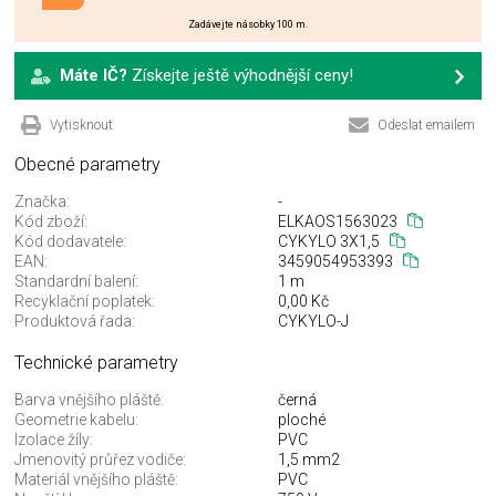
Zadávejte násobky 100 m.
Máte IČ?
Získejte ještě výhodnější ceny!
Vytisknout
Odeslat emailem
Obecné parametry
Značka:
-
Kód zboží:
ELKAOS1563023
Kód dodavatele:
CYKYLO 3X1,5
EAN:
3459054953393
Standardní balení:
1 m
Recyklační poplatek:
0,00 Kč
Produktová řada:
CYKYLO-J
Technické parametry
Barva vnějšího pláště:
černá
Geometrie kabelu:
ploché
Izolace žíly:
PVC
Jmenovitý průřez vodiče:
1,5 mm2
Materiál vnějšího pláště:
PVC