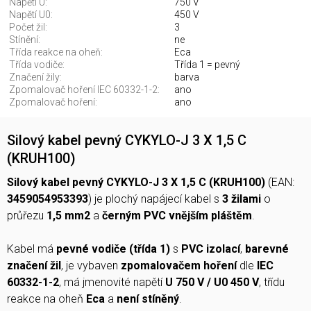
Napětí U:
750 V
Napětí U0:
450 V
Počet žil:
3
Stínění:
ne
Třída reakce na oheň:
Eca
Třída vodiče:
Třída 1 = pevný
Značení žily:
barva
Zpomalovač hoření IEC 60332-1-2:
ano
Zpomalovač hoření:
ano
Silový kabel pevný CYKYLO-J 3 X 1,5 C
(KRUH100)
Silový kabel pevný CYKYLO-J 3 X 1,5 C (KRUH100)
(EAN:
3459054953393
) je plochý napájecí kabel s
3 žilami
o
průřezu
1,5 mm2
a
černým PVC vnějším pláštěm
.
Kabel má
pevné vodiče (třída 1)
s
PVC izolací
,
barevné
značení žil
, je vybaven
zpomalovačem hoření
dle
IEC
60332-1-2
, má jmenovité napětí
U 750 V / U0 450 V
, třídu
reakce na oheň
Eca
a
není stíněný
.