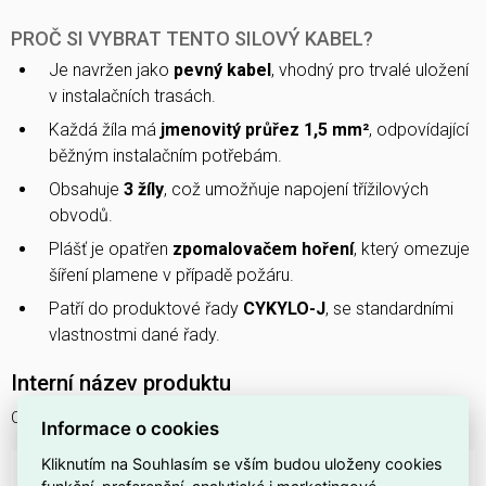
PROČ SI VYBRAT TENTO SILOVÝ KABEL?
Je navržen jako
pevný kabel
, vhodný pro trvalé uložení
v instalačních trasách.
Každá žíla má
jmenovitý průřez 1,5 mm²
, odpovídající
běžným instalačním potřebám.
Obsahuje
3 žíly
, což umožňuje napojení třížilových
obvodů.
Plášť je opatřen
zpomalovačem hoření
, který omezuje
šíření plamene v případě požáru.
Patří do produktové řady
CYKYLO-J
, se standardními
vlastnostmi dané řady.
Interní název produktu
CYKYLO-J 3 X 1,5 KRUH100
Informace o cookies
Kliknutím na Souhlasím se vším budou uloženy cookies
DOSTUPNOST NA PRODEJNÁCH
funkční, preferenční, analytické i marketingové -