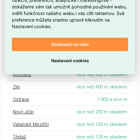
dokážeme vám tak umožnit pohodlné používání webu,
Dostupnost centrální sklady EMAS
měřit funkčnost našeho webu i vás cílit reklamou. Své
preference můžete snadno upravit kliknutím na
Centrální sklad Ostrava
1 000 a více m
Nastavení cookies.
Morava
Souhlasím se vším
Šumperk
více než 200 m skladem
Nastavení cookies
Olomouc
více než 400 m skladem
Kroměříž
více než 400 m skladem
Zlín
více než 400 m skladem
Ostrava
1 000 a více m
Nový Jičín
více než 200 m skladem
Valašské Meziříčí
více než 150 m skladem
Třebíč
více než 120 m skladem