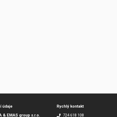
í údaje
Rychlý kontakt
 & EMAS group s.r.o.
724 618 108