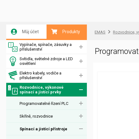
Můj účet
Produkty
EMAS
Rozvodnice, vý
Vypínače, spínače, zásuvky a
příslušenství
Programovat
Svítidla, světelné zdroje a LED
osvětlení
Elektro kabely, vodiče a
příslušenství
Rozvodnice, výkonové
spínací a jistící prvky
Programovatelné řízení PLC
Skříně, rozvodnice
Spínací a jistící přístroje