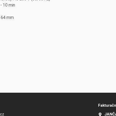
 - 10 min
x 64 mm
Fakturačn
.cz
JANČA