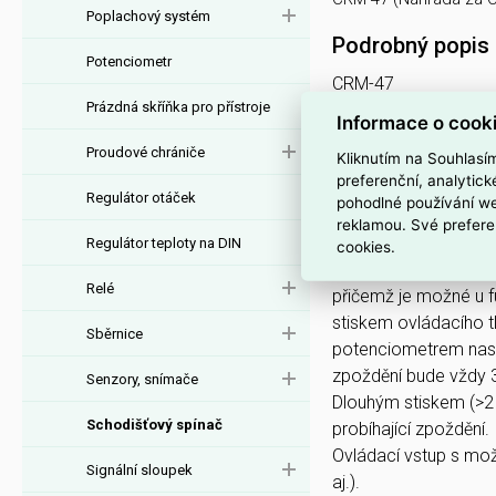
Poplachový systém
Podrobný popis
Potenciometr
CRM-47
Prázdná skříňka pro přístroje
Informace o cook
POPIS
Proudové chrániče
Kliknutím na Souhlasí
preferenční, analytic
Schodišťové automaty
Regulátor otáček
pohodlné používání we
chodbách, vstupech,
reklamou. Své prefere
ventilátorů na WC ne
Regulátor teploty na DIN
cookies.
Inteligentní schodiš
Relé
přičemž je možné u f
stiskem ovládacího tl
Sběrnice
potenciometrem nast
zpoždění bude vždy 3
Senzory, snímače
Dlouhým stiskem (>2 
Schodišťový spínač
probíhající zpoždění.
Ovládací vstup s možn
Signální sloupek
aj.).