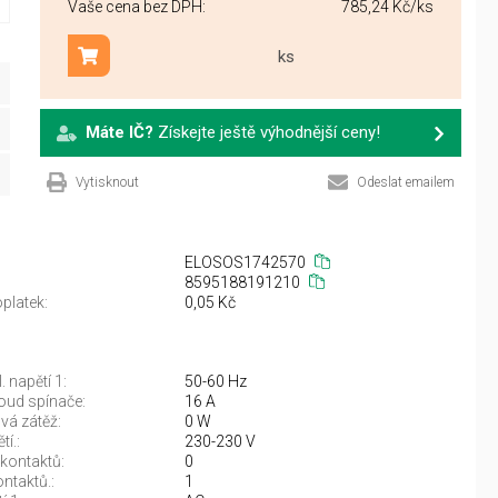
Vaše cena bez DPH:
785,24 Kč
/ks
ks
Přidat do košíku
Máte IČ?
Získejte ještě výhodnější ceny!
Vytisknout
Odeslat emailem
ELOSOS1742570
8595188191210
platek:
0,05 Kč
 napětí 1:
50-60 Hz
oud spínače:
16 A
vá zátěž:
0 W
í.:
230-230 V
 kontaktů:
0
ontaktů.:
1