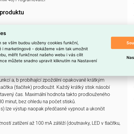
 produktu
ies
Sou
m se vším budou uloženy cookies funkční,
ké i marketingové - dokážeme vám tak umožnit
 umožňují zpožděné vypnutí osvětlení na schodištích,
bu, měřit funkčnost našeho webu i vás cílit
Nas
 společných prostorách nebo pro zpožděný doběh
nce můžete snadno upravit kliknutím na Nastavení
bo v koupelně.
ťový automat nabízí podobné možnosti použití jako CRM-4,
unkcí a, b probíhající zpoždění opakovaně krátkým
ačítka (tlačítek) prodloužit. Každý krátký stisk násobí
avený čas. Maximální hodnota takto prodlouženého
0 minut, bez ohledu na počet stisků.
s) lze výstup naopak předčasně vypnout a ukončit
ostí zatížení až 100 mA zátěží (doutnavky, LED v tlačítku,