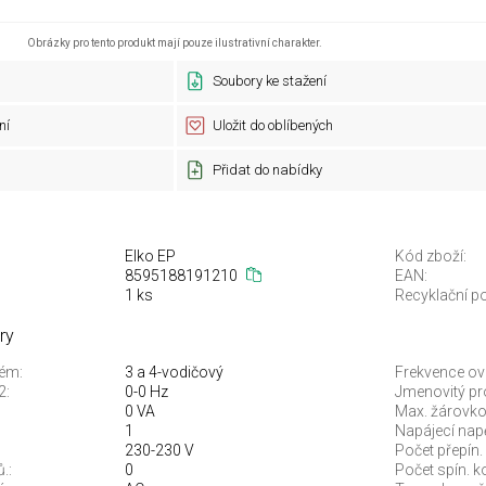
Obrázky pro tento produkt mají pouze ilustrativní charakter.
Soubory ke stažení
ní
Uložit do oblíbených
Přidat do nabídky
Elko EP
Kód zboží:
8595188191210
EAN:
1 ks
Recyklační po
ry
tém:
3 a 4-vodičový
Frekvence ovl.
2:
0-0 Hz
Jmenovitý pr
0 VA
Max. žárovko
1
Napájecí napět
230-230 V
Počet přepín.
.:
0
Počet spín. k