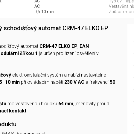
:
AC
Typ ovl. napět
AC
Vestavěná hl
0,5-10 min
Způsob mont
ý schodišťový automat CRM-47 ELKO EP
hodišťový automat
CRM-47 ELKO EP
,
EAN
odulární šířkou 1
je určen pro řízení osvětlení v
ičový
elektroinstalační systém a nabízí nastavitelné
,5–10 min
při ovládacím napětí
230 V AC
a frekvenci
50–
ištu
má vestavěnou hloubku
64 mm
, jmenovitý proud
nací kontakt
.
oduktu
CRM-46) Programovatel