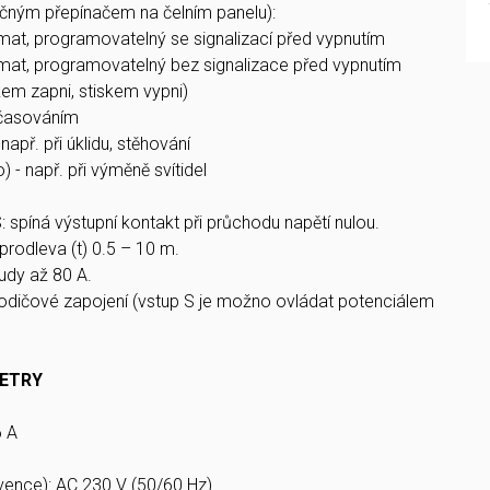
očným přepínačem na čelním panelu):
mat, programovatelný se signalizací před vypnutím
mat, programovatelný bez signalizace před vypnutím
skem zapni, stiskem vypni)
dočasováním
např. při úklidu, stěhování
) - např. při výměně svítidel
píná výstupní kontakt při průchodu napětí nulou.
prodleva (t) 0.5 – 10 m.
udy až 80 A.
odičové zapojení (vstup S je možno ovládat potenciálem
ETRY
6 A
kvence): AC 230 V (50/60 Hz)