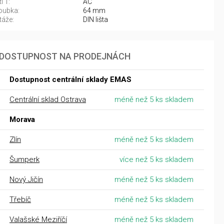
í 1:
AC
oubka:
64 mm
áže:
DIN lišta
DOSTUPNOST NA PRODEJNÁCH
Dostupnost centrální sklady EMAS
Centrální sklad Ostrava
méně než 5 ks skladem
Morava
Zlín
méně než 5 ks skladem
Šumperk
více než 5 ks skladem
Nový Jičín
méně než 5 ks skladem
Třebíč
méně než 5 ks skladem
Valašské Meziříčí
méně než 5 ks skladem