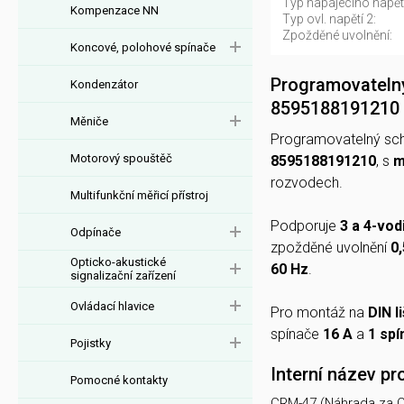
Typ napájecího napětí
Kompenzace NN
Typ ovl. napětí 2:
Zpožděné uvolnění:
Koncové, polohové spínače
Programovateln
Kondenzátor
8595188191210
Měniče
Programovatelný sc
Motorový spouštěč
8595188191210
, s
m
rozvodech.
Multifunkční měřicí přístroj
Podporuje
3 a 4-vod
Odpínače
zpožděné uvolnění
0
Opticko-akustické
60 Hz
.
signalizační zařízení
Ovládací hlavice
Pro montáž na
DIN l
spínače
16 A
a
1 spí
Pojistky
Interní název pr
Pomocné kontakty
CRM-47 (Náhrada za 