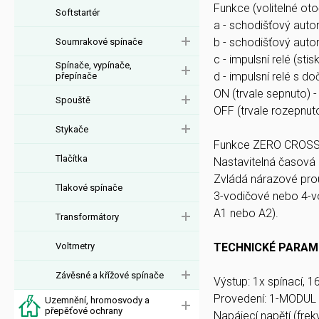
Funkce (volitelné ot
Softstartér
a - schodišťový auto
b - schodišťový auto
Soumrakové spínače
c - impulsní relé (sti
Spínače, vypínače,
d - impulsní relé s 
přepínače
ON (trvale sepnuto) - 
Spouště
OFF (trvale rozepnuto
Stykače
Funkce ZERO CROSS: s
Tlačítka
Nastavitelná časová 
Zvládá nárazové pro
Tlakové spínače
3-vodičové nebo 4-v
A1 nebo A2).
Transformátory
Voltmetry
TECHNICKÉ PARAM
Závěsné a křížové spínače
Výstup: 1x spínací, 1
Provedení: 1-MODUL
Uzemnění, hromosvody a
přepěťové ochrany
Napájecí napětí (fre