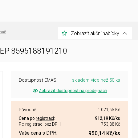
ínač
Zobrazit akční nabídky
O EP 8595188191210
Dostupnost EMAS:
skladem více než 50 ks
Zobrazit dostupnost na prodejnách
Původně:
1 021,65 Kč
Cena po
registraci
:
912,19 Kč
/ks
Po registraci bez DPH:
753,88 Kč
Vaše cena s DPH:
950,14 Kč
/ks