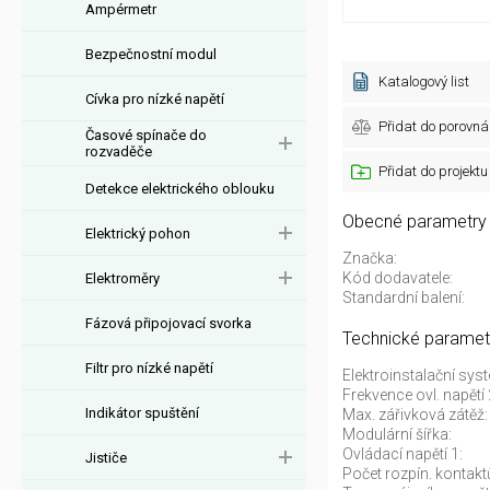
Ampérmetr
Bezpečnostní modul
Katalogový list
Cívka pro nízké napětí
Přidat do porovná
Časové spínače do
rozvaděče
Přidat do projektu
Detekce elektrického oblouku
Obecné parametry
Elektrický pohon
Značka:
Kód dodavatele:
Elektroměry
Standardní balení:
Fázová připojovací svorka
Technické paramet
Filtr pro nízké napětí
Elektroinstalační sys
Frekvence ovl. napětí 
Indikátor spuštění
Max. zářivková zátěž:
Modulární šířka:
Ovládací napětí 1:
Jističe
Počet rozpín. kontaktů