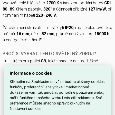
Vydává teplé bílé světlo
2700 K
s indexem podání barev
CRI
80–89
, úhlem paprsku
320°
a účinností přibližně
127 lm/W
, při
nominálním napětí
220–240 V
.
Žárovka není stmívatelná, má krytí
IP20
, matné plastové tělo,
průměr
16 mm
, délku
52 mm
, průměrnou životnost
15000 h
a energetickou třídu
E
.
PROČ SI VYBRAT TENTO SVĚTELNÝ ZDROJ?
Určen pro patici
G9
, takže snadno nahradí běžné
kapslové halogenky.
Informace o cookies
Tento zdroj
nepodporuje stmívání
, hodí se tam, kde
postačí konstantní jas.
Kliknutím na Souhlasím se vším budou uloženy cookies
funkční, preferenční, analytické i marketingové -
Pracuje při nominálním napětí
220–240 V
, vhodné pro
dokážeme vám tak umožnit pohodlné používání webu,
standardní domácí instalace.
měřit funkčnost našeho webu i vás cílit reklamou. Své
preference můžete snadno upravit kliknutím na
Má kompaktní tvar
kapsle
, což umožňuje použití i v
Nastavení cookies.
úzkých svítidlech.