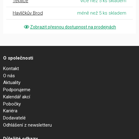
Teplice
více než 5 ks skladem
Havlíčkův Brod
méně než 5 ks skladem
Zobrazit přesnou dostupnost na prodejnách
O společnosti
Kontakt
O nás
Aktuality
Podporujeme
Kalendář akcí
Pobočky
Kariéra
Dodavatelé
Odhlášení z newsletteru
Důležité odkazy