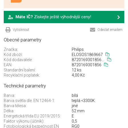
Máte IČ?
Získejte ještě výhodnější ceny!
Vytisknout
Odeslat emailem
Obecné parametry
Značka:
Philips
Kód zboží:
ELOSOS1869667
Kód dodavatele:
872016930185600
EAN:
8720169301856
Standardní balení:
12 ks
Recyklační poplatek:
4,00 Kč
Technické parametry
Barva:
bílá
Barva světla dle. EN 12464-1:
teplá <3300K
Barva tělesa:
jiné
Délka:
52 mm
Energetická třída EU 2019/2015:
E
Faktor výkonu (účiník):
0,5
Fotobiologická bezpečnost EN
RG0