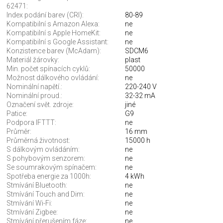
62471:
Index podání barev (CRI):
80-89
Kompatibilní s Amazon Alexa:
ne
Kompatibilní s Apple HomeKit:
ne
Kompatibilní s Google Assistant:
ne
Konzistence barev (McAdam):
SDCM6
Materiál žárovky:
plast
Min. počet spínacích cyklů:
50000
Možnost dálkového ovládání:
ne
Nominální napětí.:
220-240 V
Nominální proud.:
32-32 mA
Označení svět. zdroje:
jiné
Patice:
G9
Podpora IFTTT:
ne
Průměr:
16 mm
Průměrná životnost:
15000 h
S dálkovým ovládáním:
ne
S pohybovým senzorem:
ne
Se soumrakovým spínačem:
ne
Spotřeba energie za 1000h:
4 kWh
Stmívání Bluetooth:
ne
Stmívání Touch and Dim:
ne
Stmívání Wi-Fi:
ne
Stmívání Zigbee:
ne
Stmívání přerušením fáze:
ne