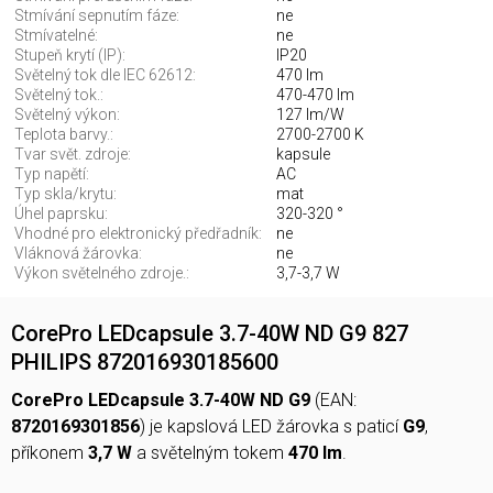
Stmívání sepnutím fáze:
ne
Stmívatelné:
ne
Stupeň krytí (IP):
IP20
Světelný tok dle IEC 62612:
470 lm
Světelný tok.:
470-470 lm
Světelný výkon:
127 lm/W
Teplota barvy.:
2700-2700 K
Tvar svět. zdroje:
kapsule
Typ napětí:
AC
Typ skla/krytu:
mat
Úhel paprsku:
320-320 °
Vhodné pro elektronický předřadník:
ne
Vláknová žárovka:
ne
Výkon světelného zdroje.:
3,7-3,7 W
CorePro LEDcapsule 3.7-40W ND G9 827
PHILIPS 872016930185600
CorePro LEDcapsule 3.7-40W ND G9
(EAN:
8720169301856
) je kapslová LED žárovka s paticí
G9
,
příkonem
3,7 W
a světelným tokem
470 lm
.