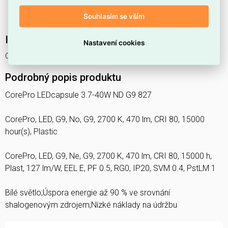
Poskytuje
teplé světlo
s teplotou
2700 K
(EN 12464-1:
Souhlasím se vším
teplá <3300 K
), které vytváří příjemnou atmosféru.
Interní název produktu
Nastavení cookies
CorePro LEDcapsule 3.7-40W ND G9 827
Podrobný popis produktu
CorePro LEDcapsule 3.7-40W ND G9 827
CorePro, LED, G9, No, G9, 2700 K, 470 lm, CRI 80, 15000
hour(s), Plastic
CorePro, LED, G9, Ne, G9, 2700 K, 470 lm, CRI 80, 15000 h,
Plast, 127 lm/W, EEL E, PF 0.5, RG0, IP20, SVM 0.4, PstLM 1
Bílé světlo;Úspora energie až 90 % ve srovnání
shalogenovým zdrojem;Nízké náklady na údržbu