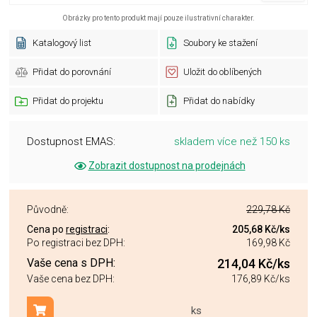
Obrázky pro tento produkt mají pouze ilustrativní charakter.
Katalogový list
Soubory ke stažení
Přidat do porovnání
Uložit do oblíbených
Přidat do projektu
Přidat do nabídky
Dostupnost EMAS:
skladem více než 150 ks
Zobrazit dostupnost na prodejnách
Původně:
229,78 Kč
Cena po
registraci
:
205,68 Kč
/ks
Po registraci bez DPH:
169,98 Kč
Vaše cena s DPH:
214,04 Kč
/ks
Vaše cena bez DPH:
176,89 Kč
/ks
ks
Přidat do košíku