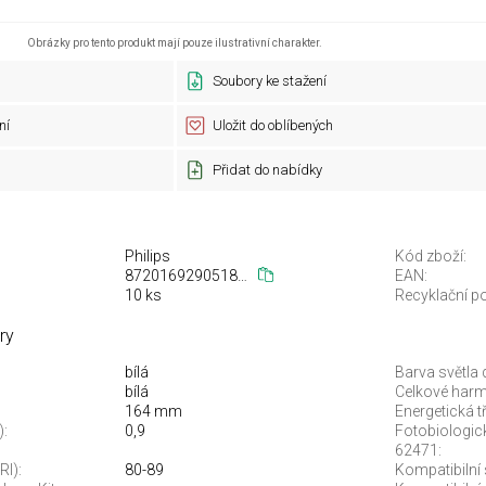
Obrázky pro tento produkt mají pouze ilustrativní charakter.
Soubory ke stažení
ní
Uložit do oblíbených
Přidat do nabídky
Philips
Kód zboží:
872016929051800
EAN:
10 ks
Recyklační po
ry
bílá
Barva světla 
bílá
Celkové harm
164 mm
Energetická t
):
0,9
Fotobiologic
62471:
RI):
80-89
Kompatibilní