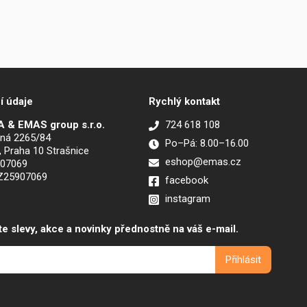
í údaje
Rychlý kontakt
 & EMAS group s.r.o.
724 618 108
ná 2265/84
Po–Pá: 8.00–16.00
, Praha 10 Strašnice
eshop@emas.cz
907069
CZ25907069
facebook
instagram
te slevy, akce a novinky přednostně na váš e-mail.