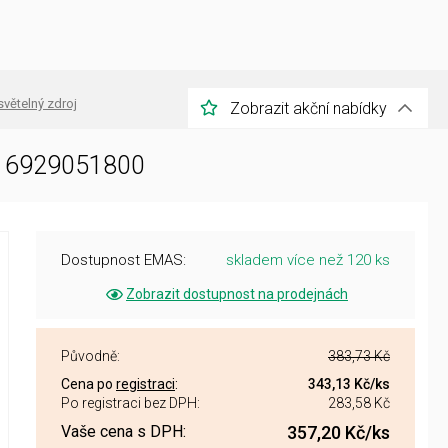
světelný zdroj
Zobrazit akční nabídky
016929051800
Dostupnost EMAS:
skladem více než 120 ks
Zobrazit dostupnost na prodejnách
Původně:
383,73 Kč
Cena po
registraci
:
343,13 Kč
/ks
Po registraci bez DPH:
283,58 Kč
Vaše cena s DPH:
357,20 Kč
/ks