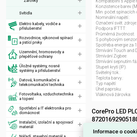
Žárovky
Kompatibilní s Apple
Konzistence barev (
Min. počet spínacích 
Svítidla
Nominální napětí.:
Označení svět. zdroje:
Elektro kabely, vodiče a
příslušenství
Podpora IFTTT:
Průměrná životnost:
Rozvodnice, výkonové spínací
S pohybovým senzo
a jistící prvky
Spotřeba energie za 
Stmívání Touch and 
Uzemnění, hromosvody a
Stmívání Zigbee:
přepěťové ochrany
Stmívání sepnutím fá
Úložné systémy, nosné
Stupeň krytí (IP):
systémy a příslušenství
Světelný tok.:
Teplota barvy.:
Datová, komunikační a
Typ napětí:
telekomunikační technika
Úhel paprsku:
Fotovoltaika, vzduchotechnika
Vláknová žárovka:
a topení
Spotřební a IT elektronika pro
CorePro LED PL
domácnost
8720169290518
Instalační, izolační a spojovací
materiál
Žárovka
CorePro LE
Informace o cook
Nářadí, stavební materiál a