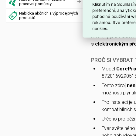
kompaktní trubicové 
pracovní pomůcky
Kliknutím na Souhlasí
světelným tokem
11
preferenční, analytic
Nabídka akčních a výprodejových
teplotě
4000 K
.
pohodlné používání we
produktů
reklamou. Své prefere
cookies.
Pracuje na
220–240 
rozměry
Ø 34 mm ×
s elektronickým př
PROČ SI VYBRAT
Model
CorePro
872016929051800
Tento zdroj
nen
možnosti plynul
Pro instalaci je
kompatibilních s
Určeno pro běž
Tvar světelného
nebo zabudovaný