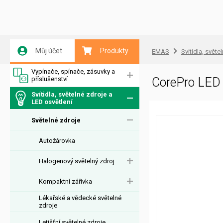
Můj účet
Produkty
EMAS
Svítidla, světe
Vypínače, spínače, zásuvky a
příslušenství
CorePro LED
Svítidla, světelné zdroje a
LED osvětlení
Světelné zdroje
Autožárovka
Halogenový světelný zdroj
Kompaktní zářivka
Lékařské a vědecké světelné
zdroje
Letišťní světelné zdroje