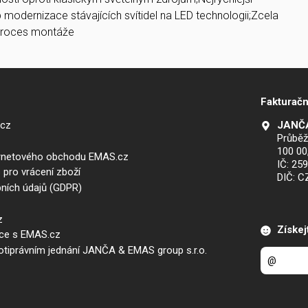
 modernizace stávajících svítidel na LED technologii;Zcela
proces montáže
Fakturačn
.cz
JANČA
Průběž
100 00
ernetového obchodu EMAS.cz
IČ: 25
 pro vrácení zboží
DIČ: 
ních údajů (GDPR)
z
Získej
áce s EMAS.cz
iprávním jednání JANČA & EMAS group s.r.o.