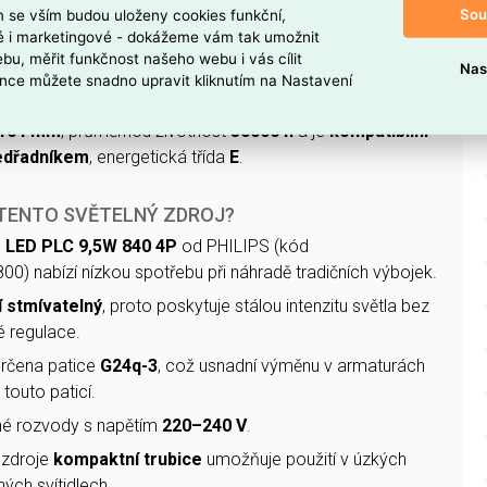
LED světelné těleso s
paticí G24q-3
, příkonem
9,5 W
a
Sou
m se vším budou uloženy cookies funkční,
00 lm
(přibližně
115 lm/W
), vyzařuje neutrální světlo o
ké i marketingové - dokážeme vám tak umožnit
bu, měřit funkčnost našeho webu i vás cílit
Nas
nce můžete snadno upravit kliknutím na Nastavení
V
, má index podání barev
CRI 80–89
, úhel paprsku
120°
,
 164 mm
, průměrnou životnost
30000 h
a je
kompatibilní
edřadníkem
, energetická třída
E
.
 TENTO SVĚTELNÝ ZDROJ?
 LED PLC 9,5W 840 4P
od PHILIPS (kód
) nabízí nízkou spotřebu při náhradě tradičních výbojek.
í stmívatelný
, proto poskytuje stálou intenzitu světla bez
é regulace.
 určena patice
G24q-3
, což usnadní výměnu v armaturách
 touto paticí.
né rozvody s napětím
220–240 V
.
 zdroje
kompaktní trubice
umožňuje použití v úzkých
ch svítidlech.