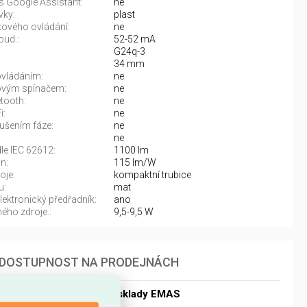
s Google Assistant:
ne
vky:
plast
ového ovládání:
ne
oud.:
52-52 mA
G24q-3
34 mm
vládáním:
ne
vým spínačem:
ne
tooth:
ne
i:
ne
rušením fáze:
ne
ne
dle IEC 62612:
1100 lm
n:
115 lm/W
oje:
kompaktní trubice
u:
mat
ektronický předřadník:
ano
ého zdroje.:
9,5-9,5 W
DOSTUPNOST NA PRODEJNÁCH
Dostupnost centrální sklady EMAS