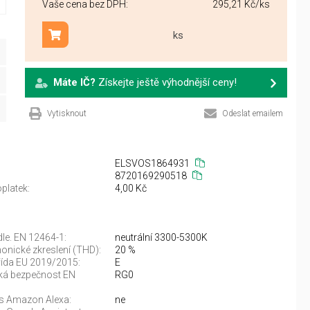
Vaše cena bez DPH:
295,21 Kč
/ks
ks
Přidat do košíku
Máte IČ?
Získejte ještě výhodnější ceny!
Vytisknout
Odeslat emailem
ELSVOS1864931
8720169290518
platek:
4,00 Kč
dle. EN 12464-1:
neutrální 3300-5300K
onické zkreslení (THD):
20 %
řída EU 2019/2015:
E
ká bezpečnost EN
RG0
 s Amazon Alexa:
ne