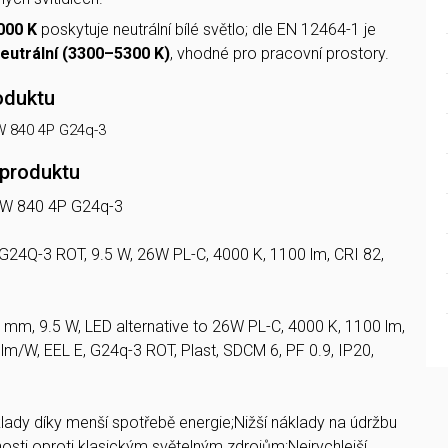
000 K
poskytuje neutrální bílé světlo; dle EN 12464-1 je
eutrální (3300–5300 K)
, vhodné pro pracovní prostory.
oduktu
W 840 4P G24q-3
 produktu
5W 840 4P G24q-3
 G24Q-3 ROT, 9.5 W, 26W PL-C, 4000 K, 1100 lm, CRI 82,
8 mm, 9.5 W, LED alternative to 26W PL-C, 4000 K, 1100 lm,
 lm/W, EEL E, G24q-3 ROT, Plast, SDCM 6, PF 0.9, IP20,
lady díky menší spotřebě energie;Nižší náklady na údržbu
nosti oproti klasickým světelným zdrojům;Nejrychlejší