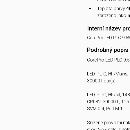
Teplota barvy
4
zařazeno jako
n
Interní název pr
CorePro LED PLC 9.5
Podrobný popis
CorePro LED PLC 9.
LED, PL-C, HF/Mains,
30000 hour(s)
LED, PL-C, HF/síť, 14
CRI 82, 30000 h, 115
SVM 0.4, PstLM 1
Snížené provozní nák
díky 2–3× delší život