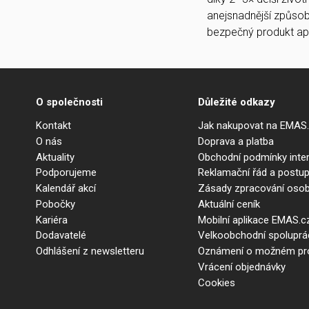
anejsnadnější způsob
bezpečný produkt a
O společnosti
Důležité odkazy
Kontakt
Jak nakupovat na EMAS
O nás
Doprava a platba
Aktuality
Obchodní podmínky int
Podporujeme
Reklamační řád a postup
Kalendář akcí
Zásady zpracování osob
Pobočky
Aktuální ceník
Kariéra
Mobilní aplikace EMAS.c
Dodavatelé
Velkoobchodní spolupr
Odhlášení z newsletteru
Oznámení o možném prot
Vrácení objednávky
Cookies