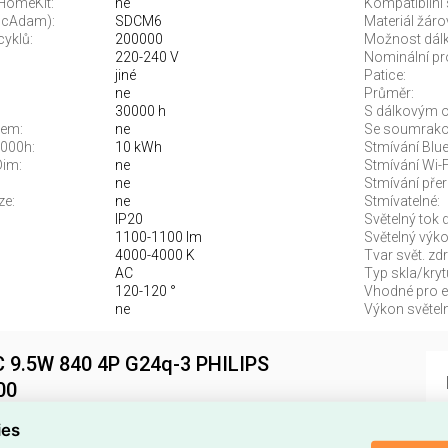
 HomeKit:
ne
Kompatibilní 
McAdam):
SDCM6
Materiál žáro
cyklů:
200000
Možnost dálk
220-240 V
Nominální pr
jiné
Patice:
ne
Průměr:
30000 h
S dálkovým o
rem:
ne
Se soumrako
1000h:
10 kWh
Stmívání Blue
Dim:
ne
Stmívání Wi-F
ne
Stmívání pře
ze:
ne
Stmívatelné:
IP20
Světelný tok 
1100-1100 lm
Světelný výko
4000-4000 K
Tvar svět. zdr
AC
Typ skla/kryt
120-120 °
Vhodné pro el
ne
Výkon světeln
C 9.5W 840 4P G24q-3 PHILIPS
00
D PLC 9.5W 840 4P G24q-3
(EAN
8720169290518
) je
ies