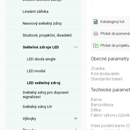
Lineární zářivka
Katalogový list
Neonový světelný zdroj
Přidat do porovná
Studiové, projekční, divadelní
Přidat do projektu
Světelné zdroje LED
Obecné parametry
LED dioda single
Značka:
LED modul
Kód dodavatele:
Standardní balení:
LED světelný zdroj
Technické paramet
Světelný zdroj pro dopravní
signalizaci
Barva:
Barva tělesa:
Světelný zdroj UV
Délka:
Faktor výkonu (účiník
Výbojky
Index podání barev (C