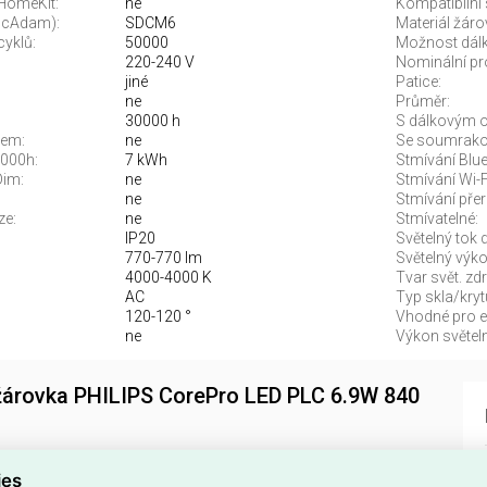
 HomeKit:
ne
Kompatibilní 
McAdam):
SDCM6
Materiál žáro
cyklů:
50000
Možnost dálk
220-240 V
Nominální pr
jiné
Patice:
ne
Průměr:
30000 h
S dálkovým o
rem:
ne
Se soumrako
1000h:
7 kWh
Stmívání Blue
Dim:
ne
Stmívání Wi-F
ne
Stmívání pře
ze:
ne
Stmívatelné:
IP20
Světelný tok 
770-770 lm
Světelný výko
4000-4000 K
Tvar svět. zdr
AC
Typ skla/kryt
120-120 °
Vhodné pro el
ne
Výkon světeln
žárovka PHILIPS CorePro LED PLC 6.9W 840
vka
PHILIPS CorePro LED PLC 6,9 W 840 2P G24d-2
ies