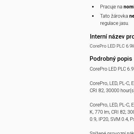
Pracuje na
nomi
Tato žárovka
ne
regulace jasu.
Interní název pr
CorePro LED PLC 6.9
Podrobný popis
CorePro LED PLC 6.
CorePro, LED, PL-C, 
CRI 82, 30000 hour(s
CorePro, LED, PL-C, 
K, 770 lm, CRI 82, 3
0.9, IP20, SVM 0.4, 
Snížené provozní nák