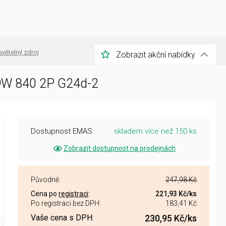
světelný zdroj
Zobrazit akční nabídky
9W 840 2P G24d-2
Dostupnost EMAS:
skladem více než 150 ks
Zobrazit dostupnost na prodejnách
Původně:
247,98 Kč
Cena po
registraci
:
221,93 Kč
/ks
Po registraci bez DPH:
183,41 Kč
Vaše cena s DPH:
230,95 Kč
/ks