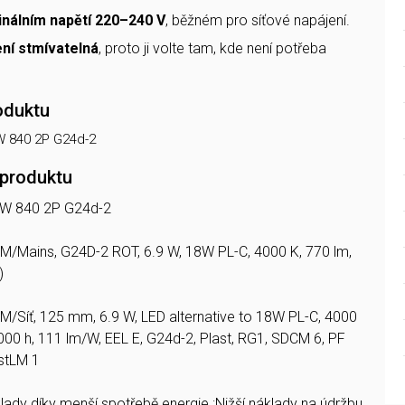
nálním napětí 220–240 V
, běžném pro síťové napájení.
ní stmívatelná
, proto ji volte tam, kde není potřeba
oduktu
W 840 2P G24d-2
 produktu
9W 840 2P G24d-2
EM/Mains, G24D-2 ROT, 6.9 W, 18W PL-C, 4000 K, 770 lm,
)
EM/Síť, 125 mm, 6.9 W, LED alternative to 18W PL-C, 4000
0000 h, 111 lm/W, EEL E, G24d-2, Plast, RG1, SDCM 6, PF
PstLM 1
lady díky menší spotřebě energie.;Nižší náklady na údržbu