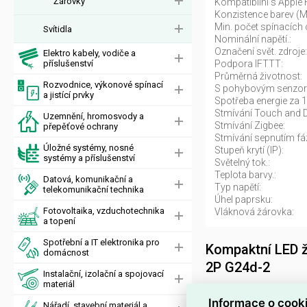
Žárovky
Kompatibilní s Apple
Konzistence barev (
Min. počet spínacích 
Svítidla
Nominální napětí.:
Označení svět. zdroje:
Elektro kabely, vodiče a
příslušenství
Podpora IFTTT:
Průměrná životnost:
Rozvodnice, výkonové spínací
S pohybovým senzo
a jistící prvky
Spotřeba energie za 
Stmívání Touch and 
Uzemnění, hromosvody a
Stmívání Zigbee:
přepěťové ochrany
Stmívání sepnutím fá
Úložné systémy, nosné
Stupeň krytí (IP):
systémy a příslušenství
Světelný tok.:
Teplota barvy.:
Datová, komunikační a
Typ napětí:
telekomunikační technika
Úhel paprsku:
Fotovoltaika, vzduchotechnika
Vláknová žárovka:
a topení
Spotřební a IT elektronika pro
Kompaktní LED 
domácnost
2P G24d-2
Instalační, izolační a spojovací
materiál
Kompaktní LED žáro
Informace o cook
Nářadí, stavební materiál a