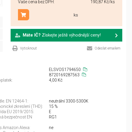
Vaše cena bez DPH:
190,87 Kč
/ks
ks
Přidat do košíku
Máte IČ?
Získejte ještě výhodnější ceny!
Vytisknout
Odeslat emailem
ELSVOS1794650
8720169287563
platek:
4,00 Kč
dle. EN 12464-1:
neutrální 3300-5300K
onické zkreslení (THD):
15 %
řída EU 2019/2015:
E
ká bezpečnost EN
RG1
 s Amazon Alexa:
ne