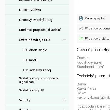
Lineární zářivka
Katalogový list
Neonový světelný zdroj
Přidat do porovná
Studiové, projekční, divadelní
Přidat do projektu
Světelné zdroje LED
Obecné parametry
LED dioda single
Značka:
LED modul
Kód dodavatele:
Standardní balení:
LED světelný zdroj
Technické paramet
Světelný zdroj pro dopravní
signalizaci
Barva:
Barva tělesa:
Světelný zdroj UV
Délka:
Faktor výkonu (účiník
Výbojky
Index podání barev (C