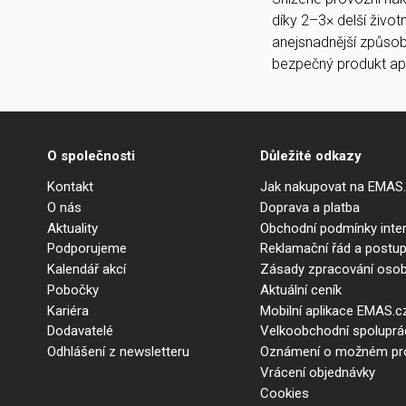
díky 2–3× delší život
anejsnadnější způsob
bezpečný produkt a
O společnosti
Důležité odkazy
Kontakt
Jak nakupovat na EMAS
O nás
Doprava a platba
Aktuality
Obchodní podmínky int
Podporujeme
Reklamační řád a postup
Kalendář akcí
Zásady zpracování osob
Pobočky
Aktuální ceník
Kariéra
Mobilní aplikace EMAS.c
Dodavatelé
Velkoobchodní spolupr
Odhlášení z newsletteru
Oznámení o možném prot
Vrácení objednávky
Cookies