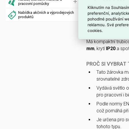
(EAN
872016928756
pracovní pomůcky
Kliknutím na Souhlasí
Nabídka akčních a výprodejových
preferenční, analytic
Nominální napětí
220
produktů
pohodlné používání we
CRI 80–89
a průměrn
reklamou. Své prefere
kompatibilní s chytrý
cookies.
Má kompaktní trubic
mm
, krytí
IP20
a spo
PROČ SI VYBRAT
Tato žárovka 
srovnatelné zdro
Vydává světlo 
pro pracovní i b
Podle normy EN
což pomáhá při 
Je určena pro sv
tohoto typu.