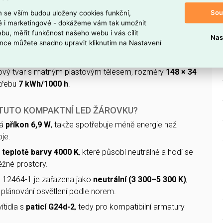
3
) poskytuje
770 lm
při teplotě
4000 K (neutrální)
.
Sou
m se vším budou uloženy cookies funkční,
ké i marketingové - dokážeme vám tak umožnit
–240 V
, světelná účinnost
111 lm/W
, index podání barev
bu, měřit funkčnost našeho webu i vás cílit
á životnost
30000 h
; žárovka
není stmívatelná
a není
Nas
nce můžete snadno upravit kliknutím na Nastavení
mi asistenty.
ový tvar s matným plastovým tělesem, rozměry
148 × 34
třebu
7 kWh/1000 h
.
 TUTO KOMPAKTNÍ LED ŽÁROVKU?
má
příkon 6,9 W
, takže spotřebuje méně energie než
je.
o
teplotě barvy 4000 K
, které působí neutrálně a hodí se
ěžné prostory.
 12464-1 je zařazena jako
neutrální (3 300–5 300 K)
,
plánování osvětlení podle norem.
ítidla s
paticí G24d-2
, tedy pro kompatibilní armatury