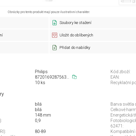
Obrázky pro tento produkt mají pouze ilustrativní charakter.
Soubory ke stažení
ní
Uložit do oblíbených
Přidat do nabídky
Philips
Kód zboží:
872016928756300
EAN:
10 ks
Recyklační po
ry
bílá
Barva světla 
bílá
Celkové harm
148 mm
Energetická t
):
0,9
Fotobiologic
62471:
RI):
80-89
Kompatibilní