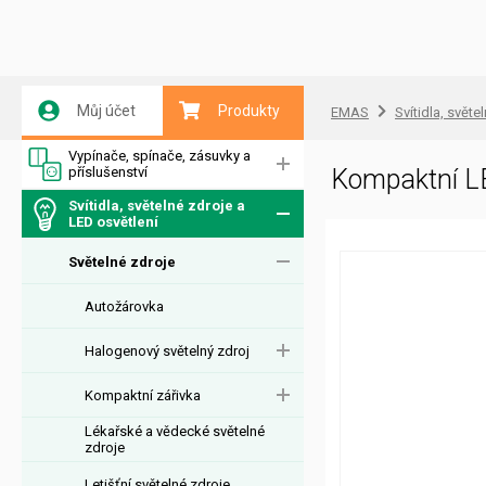
Můj účet
Produkty
EMAS
Svítidla, světe
Vypínače, spínače, zásuvky a
příslušenství
Kompaktní L
Svítidla, světelné zdroje a
LED osvětlení
Světelné zdroje
Autožárovka
Halogenový světelný zdroj
Kompaktní zářivka
Lékařské a vědecké světelné
zdroje
Letišťní světelné zdroje