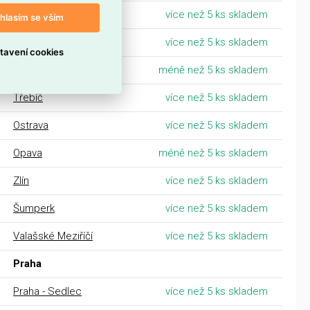
Prostějov
více než 5 ks skladem
hlasím se vším
Olomouc
více než 5 ks skladem
tavení cookies
Kroměříž
méně než 5 ks skladem
Třebíč
více než 5 ks skladem
Ostrava
více než 5 ks skladem
Opava
méně než 5 ks skladem
Zlín
více než 5 ks skladem
Šumperk
více než 5 ks skladem
Valašské Meziříčí
více než 5 ks skladem
Praha
Praha - Sedlec
více než 5 ks skladem