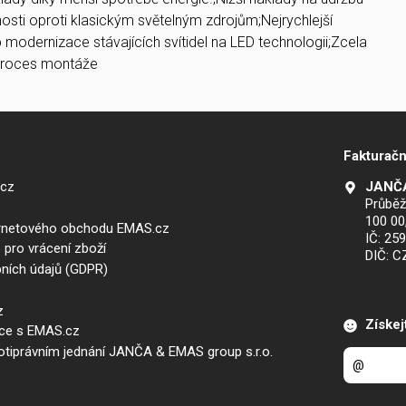
nosti oproti klasickým světelným zdrojům;Nejrychlejší
 modernizace stávajících svítidel na LED technologii;Zcela
proces montáže
Fakturačn
.cz
JANČA
Průběž
100 00
ernetového obchodu EMAS.cz
IČ: 25
 pro vrácení zboží
DIČ: 
ních údajů (GDPR)
z
Získej
áce s EMAS.cz
iprávním jednání JANČA & EMAS group s.r.o.