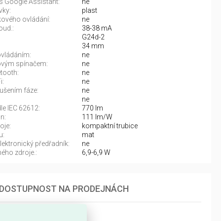
s Google Assistant:
ne
vky:
plast
ového ovládání:
ne
oud.:
38-38 mA
G24d-2
34 mm
vládáním:
ne
vým spínačem:
ne
tooth:
ne
i:
ne
rušením fáze:
ne
ne
dle IEC 62612:
770 lm
n:
111 lm/W
oje:
kompaktní trubice
u:
mat
ektronický předřadník:
ne
ého zdroje.:
6,9-6,9 W
DOSTUPNOST NA PRODEJNÁCH
Morava