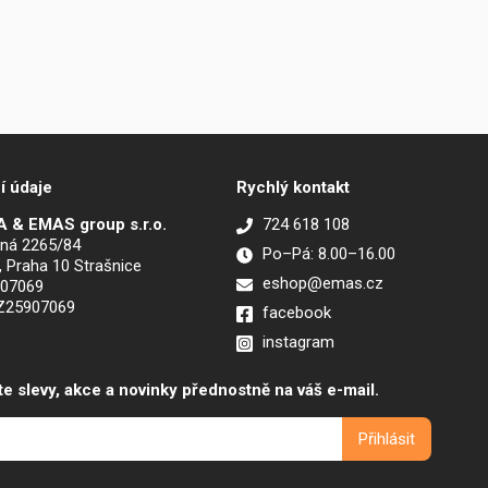
í údaje
Rychlý kontakt
 & EMAS group s.r.o.
724 618 108
ná 2265/84
Po–Pá: 8.00–16.00
, Praha 10 Strašnice
eshop@emas.cz
907069
CZ25907069
facebook
instagram
te slevy, akce a novinky přednostně na váš e-mail.