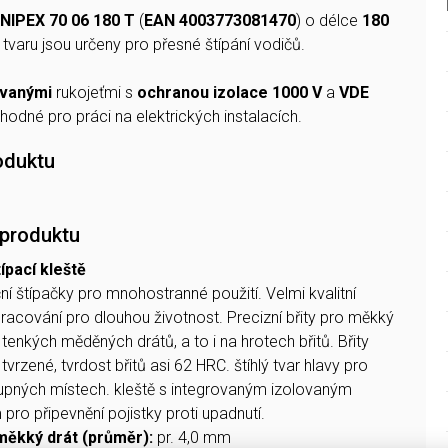
NIPEX 70 06 180 T
(
EAN 4003773081470
) o délce
180
tvaru jsou určeny pro přesné štípání vodičů.
ovanými
rukojeťmi s
ochranou izolace 1000 V
a
VDE
vhodné pro práci na elektrických instalacích.
oduktu
 produktu
ípací kleště
í štípačky pro mnohostranné použití. Velmi kvalitní
pracování pro dlouhou životnost. Precizní břity pro měkký
z tenkých měděných drátů, a to i na hrotech břitů. Břity
vrzené, tvrdost břitů asi 62 HRC. štíhlý tvar hlavy pro
stupných místech. kleště s integrovaným izolovaným
ro připevnění pojistky proti upadnutí.
měkký drát (průměr):
pr. 4,0 mm