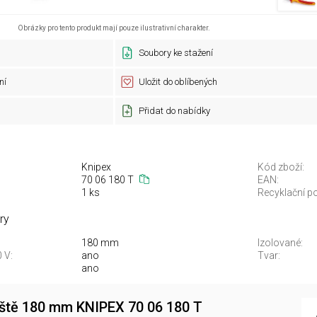
Obrázky pro tento produkt mají pouze ilustrativní charakter.
Soubory ke stažení
ní
Uložit do oblíbených
Přidat do nabídky
Knipex
Kód zboží:
70 06 180 T
EAN:
1 ks
Recyklační po
ry
180 mm
Izolované:
 V:
ano
Tvar:
ano
leště 180 mm KNIPEX 70 06 180 T