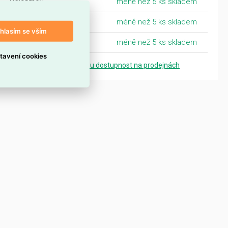
Pelhřimov
méně než 5 ks skladem
Tábor - Sezimovo Ústí
méně než 5 ks skladem
hlasím se vším
Mladá Boleslav
méně než 5 ks skladem
tavení cookies
Zobrazit přesnou dostupnost na prodejnách