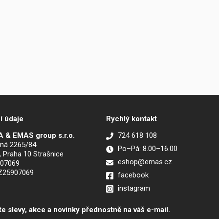
í údaje
Rychlý kontakt
 & EMAS group s.r.o.
724 618 108
ná 2265/84
Po–Pá: 8.00–16.00
, Praha 10 Strašnice
eshop@emas.cz
907069
CZ25907069
facebook
instagram
te slevy, akce a novinky přednostně na váš e-mail.