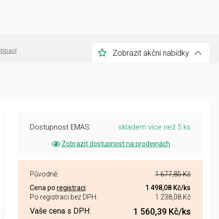
štípací
Zobrazit akční nabídky
Dostupnost EMAS:
skladem více než 5 ks
Zobrazit dostupnost na prodejnách
Původně:
1 677,85 Kč
Cena po
registraci
:
1 498,08 Kč
/ks
Po registraci bez DPH:
1 238,08 Kč
Vaše cena s DPH:
1 560,39 Kč
/ks