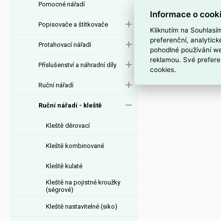
Pomocné nářadí
Řezné hodnoty, p
Informace o cook
Schneidwerte ha
Popisovače a štítkovače
pojistka proti up
Kliknutím na Souhlasí
preferenční, analytic
Certifikát VDE:
a
Protahovací nářadí
pohodlné používání we
reklamou. Své prefere
Příslušenství a náhradní díly
cookies.
Ruční nářadí
Ruční nářadí - kleště
Kleště děrovací
Kleště kombinované
Kleště kulaté
Kleště na pojistné kroužky
(ségrové)
Kleště nastavitelné (siko)