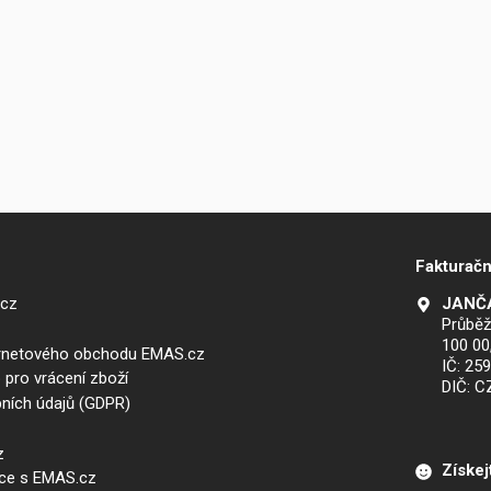
Fakturačn
.cz
JANČA
Průběž
100 00
ernetového obchodu EMAS.cz
IČ: 25
 pro vrácení zboží
DIČ: 
ních údajů (GDPR)
z
Získej
áce s EMAS.cz