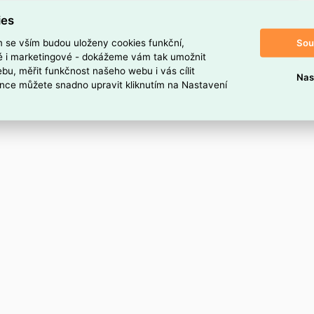
olotvrdý drát (průměr):
pr. 3,0 mm
ies
rter Draht (Durchmesser):
pr. 2,5 mm
adnutí:
ano
Sou
m se vším budou uloženy cookies funkční,
ké i marketingové - dokážeme vám tak umožnit
no
bu, měřit funkčnost našeho webu i vás cílit
Nas
nce můžete snadno upravit kliknutím na Nastavení