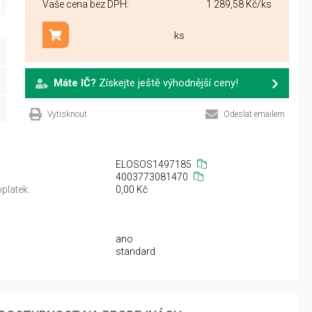
Vaše cena bez DPH:
1 289,58 Kč
/ks
ks
Přidat do košíku
Máte IČ?
Získejte ještě výhodnější ceny!
Vytisknout
Odeslat emailem
ELOSOS1497185
4003773081470
platek:
0,00 Kč
ano
standard