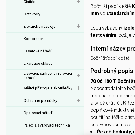
Čističe
Boční štípací kleště
K
mm
ve
standardním
Detektory
Elektrické nástroje
Jsou vybaveny
izol
testováním
, což je 
Kompresor
Interní název pr
Laserové nářadí
Boční štípací kleště
Likvidace skladu
Podrobný popis
Lisovací, střihací a izolovací
nářadí
70 06 180 T Boční št
Nepostradatelné bočn
Měřicí přístroje a zkoušečky
materiál a precizní z
Ochranné pomůcky
a tvrdý drát. čistý ře
doplňkově induktivně t
Opalovací nářadí
použití na těžko pří
připevňovacím okem p
Pájecí a svařovací technika
Řezné hodnoty, 