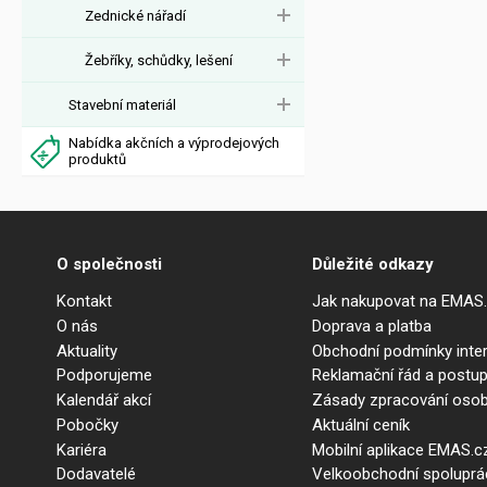
Zednické nářadí
Žebříky, schůdky, lešení
Stavební materiál
Nabídka akčních a výprodejových
produktů
O společnosti
Důležité odkazy
Kontakt
Jak nakupovat na EMAS
O nás
Doprava a platba
Aktuality
Obchodní podmínky int
Podporujeme
Reklamační řád a postup
Kalendář akcí
Zásady zpracování osob
Pobočky
Aktuální ceník
Kariéra
Mobilní aplikace EMAS.c
Dodavatelé
Velkoobchodní spolupr