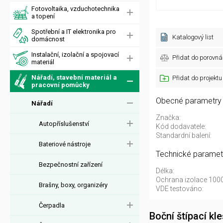
Fotovoltaika, vzduchotechnika
a topení
Spotřební a IT elektronika pro
Katalogový list
domácnost
Instalační, izolační a spojovací
Přidat do porovná
materiál
Nářadí, stavební materiál a
Přidat do projektu
pracovní pomůcky
Obecné parametry
Nářadí
Značka:
Autopříslušenství
Kód dodavatele:
Standardní balení:
Bateriové nástroje
Technické paramet
Bezpečnostní zařízení
Délka:
Ochrana izolace 1000
Brašny, boxy, organizéry
VDE testováno:
Čerpadla
Boční štípací k