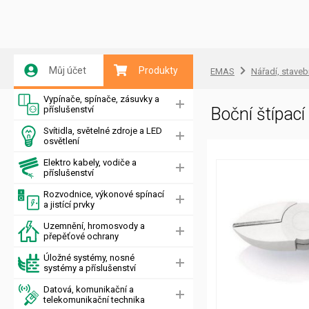
Můj účet
Produkty
EMAS
Nářadí, staveb
Vypínače, spínače, zásuvky a
příslušenství
Boční štípac
Svítidla, světelné zdroje a LED
osvětlení
Elektro kabely, vodiče a
příslušenství
Rozvodnice, výkonové spínací
a jistící prvky
Uzemnění, hromosvody a
přepěťové ochrany
Úložné systémy, nosné
systémy a příslušenství
Datová, komunikační a
telekomunikační technika