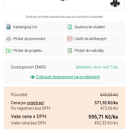
Obrázky pro tento produkt mají pouze ilustrativní charakter.
Katalogový list
Soubory ke stažení
Přidat do porovnání
Uložit do oblíbených
Přidat do projektu
Přidat do nabídky
Dostupnost EMAS:
skladem více než 5 ks
Zobrazit dostupnost na prodejnách
Původně:
640,55 Kč
Cena po
registraci
:
571,92 Kč
/ks
Po registraci bez DPH:
472,66 Kč
Vaše cena s DPH:
595,71 Kč
/ks
Vaše cena bez DPH:
492,32 Kč
/ks