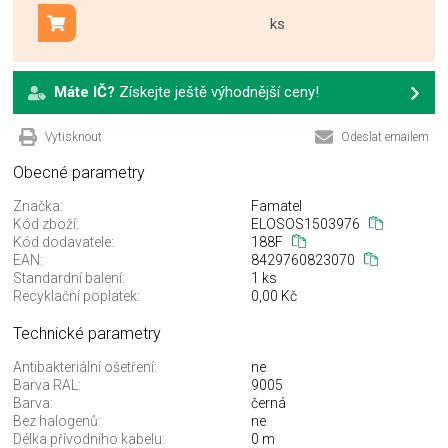
ks
Přidat do košíku
Máte IČ?
Získejte ještě výhodnější ceny!
Vytisknout
Odeslat emailem
Obecné parametry
Značka:
Famatel
Kód zboží:
ELOSOS1503976
Kód dodavatele:
188F
EAN:
8429760823070
Standardní balení:
1 ks
Recyklační poplatek:
0,00 Kč
Technické parametry
Antibakteriální ošetření:
ne
Barva RAL:
9005
Barva:
černá
Bez halogenů:
ne
Délka přívodního kabelu:
0 m