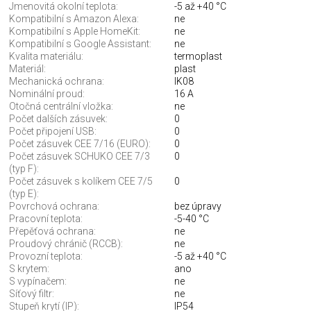
Jmenovitá okolní teplota:
-5 až +40 °C
Kompatibilní s Amazon Alexa:
ne
Kompatibilní s Apple HomeKit:
ne
Kompatibilní s Google Assistant:
ne
Kvalita materiálu:
termoplast
Materiál:
plast
Mechanická ochrana:
IK08
Nominální proud:
16 A
Otočná centrální vložka:
ne
Počet dalších zásuvek:
0
Počet připojení USB:
0
Počet zásuvek CEE 7/16 (EURO):
0
Počet zásuvek SCHUKO CEE 7/3
0
(typ F):
Počet zásuvek s kolíkem CEE 7/5
0
(typ E):
Povrchová ochrana:
bez úpravy
Pracovní teplota:
-5-40 °C
Přepěťová ochrana:
ne
Proudový chránič (RCCB):
ne
Provozní teplota:
-5 až +40 °C
S krytem:
ano
S vypínačem:
ne
Síťový filtr:
ne
Stupeň krytí (IP):
IP54