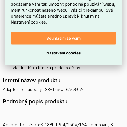
dokážeme vám tak umožnit pohodlné používání webu,
zapojení.
měřit funkčnost našeho webu i vás cílit reklamou. Své
Má
jmenovité napětí 250 V a proud 16 A
, vhodné pro
preference můžete snadno upravit kliknutím na
běžné elektrické spotřebiče.
Nastavení cookies.
Se
stupeň krytí IP54
, který poskytuje ochranu proti
prachu a stříkající vodě.
Souhlasím se vším
Dodává se
bez vypínače
, tedy s jednoduchým
mechanickým provedením.
Nastavení cookies
Je
bez přívodního kabelu (0 m)
, což umožňuje použít
vlastní délku kabelu podle potřeby.
Interní název produktu
Adaptér trojnásobný 188F IP54//16A/250V/
Podrobný popis produktu
Adaptér trojnásobný 188F IP54/250V/16A - domovní, 3P