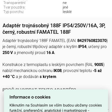
Transparentní:
ne
Tvar pouzdra:
jiné
Typ povrchu:
lesklé
Adaptér trojnásobný 188F IP54/250V/16A, 3P,
černý, robustní FAMATEL 188F
Adaptér trojnásobný 188F FAMATEL (EAN:
8429760823070
)
je černý, robustní třípólový adaptér s krytím
IP54
, určený pro
250 V
a jmenovitý proud
16 A
.
Konstrukce z termoplastu s lesklým povrchem (RAL
9005
)
nabízí mechanickou ochranu
IK08
, provozní teplotu
-5 až
+40 °C
a je dodáván
s krytem
.
PROČ SI VYBRAT TENTO ADAPTÉR?
Informace o cookies
Jedná se o
trojnásobný adaptér
, který rozšíří jednu
zásuvku na tři výstupy.
Kliknutím na Souhlasím se vším budou uloženy cookies
funkční, preferenční, analytické i marketingové -
Disponuje
třípólovým provedením (3P)
pro standardní