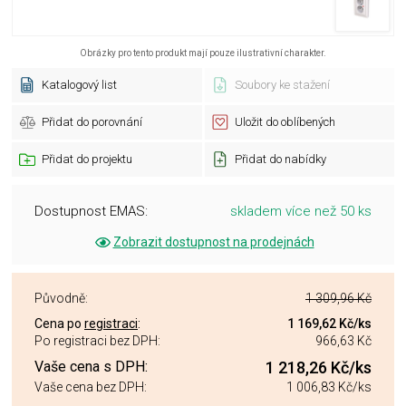
Obrázky pro tento produkt mají pouze ilustrativní charakter.
Katalogový list
Soubory ke stažení
Přidat do porovnání
Uložit do oblíbených
Přidat do projektu
Přidat do nabídky
Dostupnost EMAS:
skladem více než 50 ks
Zobrazit dostupnost na prodejnách
Původně:
1 309,96 Kč
Cena po
registraci
:
1 169,62 Kč
/ks
Po registraci bez DPH:
966,63 Kč
Vaše cena s DPH:
1 218,26 Kč
/ks
Vaše cena bez DPH:
1 006,83 Kč
/ks