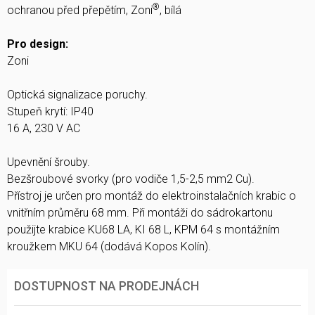
®
ochranou před přepětím, Zoni
, bílá
Pro design:
Zoni
Optická signalizace poruchy.
Stupeň krytí: IP40
16 A, 230 V AC
Upevnění šrouby.
Bezšroubové svorky (pro vodiče 1,5-2,5 mm2 Cu).
Přístroj je určen pro montáž do elektroinstalačních krabic o
vnitřním průměru 68 mm. Při montáži do sádrokartonu
použijte krabice KU68 LA, KI 68 L, KPM 64 s montážním
kroužkem MKU 64 (dodává Kopos Kolín).
DOSTUPNOST NA PRODEJNÁCH