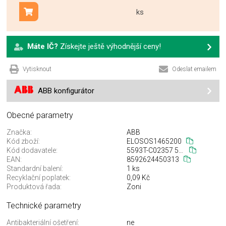
ks
Přidat do košíku
Máte IČ?
Získejte ještě výhodnější ceny!
Vytisknout
Odeslat emailem
ABB konfigurátor
Obecné parametry
Značka:
ABB
Kód zboží:
ELOSOS1465200
Kód dodavatele:
5593T-C02357 500
EAN:
8592624450313
Standardní balení:
1 ks
Recyklační poplatek:
0,09 Kč
Produktová řada:
Zoni
Technické parametry
Antibakteriální ošetření:
ne