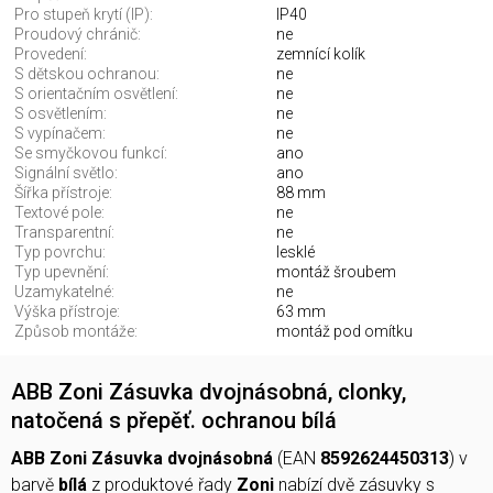
Pro stupeň krytí (IP):
IP40
Proudový chránič:
ne
Provedení:
zemnící kolík
S dětskou ochranou:
ne
S orientačním osvětlení:
ne
S osvětlením:
ne
S vypínačem:
ne
Se smyčkovou funkcí:
ano
Signální světlo:
ano
Šířka přístroje:
88 mm
Textové pole:
ne
Transparentní:
ne
Typ povrchu:
lesklé
Typ upevnění:
montáž šroubem
Uzamykatelné:
ne
Výška přístroje:
63 mm
Způsob montáže:
montáž pod omítku
ABB Zoni Zásuvka dvojnásobná, clonky,
natočená s přepěť. ochranou bílá
ABB Zoni Zásuvka dvojnásobná
(EAN
8592624450313
) v
barvě
bílá
z produktové řady
Zoni
nabízí dvě zásuvky s