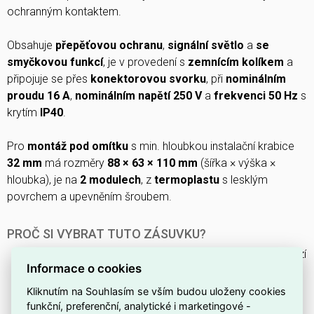
ochranným kontaktem.
Obsahuje
přepěťovou ochranu
,
signální světlo
a
se
smyčkovou funkcí
, je v provedení s
zemnícím kolíkem
a
připojuje se přes
konektorovou svorku
, při
nominálním
proudu 16 A
,
nominálním napětí 250 V
a
frekvenci 50 Hz
s
krytím
IP40
.
Pro
montáž pod omítku
s min. hloubkou instalační krabice
32 mm
má rozměry
88 × 63 × 110 mm
(šířka × výška ×
hloubka), je na
2 modulech
, z
termoplastu
s lesklým
povrchem a upevněním šroubem.
PROČ SI VYBRAT TUTO ZÁSUVKU?
Tento model patří do produktové řady
Zoni
, která nabízí
Informace o cookies
praktická řešení pro domácí instalace.
Kliknutím na Souhlasím se vším budou uloženy cookies
Zásuvka je ve
bílé
barvě, která se snadno sladí s
funkční, preferenční, analytické i marketingové -
běžným interiérem.