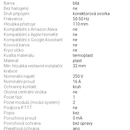
Barva:
bílá
Bez halogenů:
ne
Druh připojení:
konektorová svorka
Frekvence.:
50-50 Hz
Hloubka přístroje:
110 mm
Kompatibilní s Amazon Alexa:
ne
Kompatibilní s Apple HomeKit:
ne
Kompatibilní s Google Assistant:
ne
Kovová barva:
ne
Krycí víčko:
ne
Kvalita materiálu:
termoplast
Materiál:
plast
Min. hloubka vestavné instalační
32 mm
krabice:
Nominální napětí:
250 V
Nominální proud:
16 A
Ochranný kontakt.:
kruh
Otočná centrální vložka:
ne
Počet fází:
1
Počet modulů (modul system):
2
Podpora IFTTT:
ne
Popis:
bez
Poruchový proud:
0 mA
Povrchová ochrana:
bez úpravy
Přepěťová ochrana:
ano