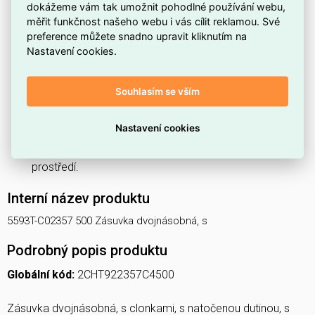
dokážeme vám tak umožnit pohodlné používání webu,
Je vybavena
přepěťovou ochranou
, která pomáhá
měřit funkčnost našeho webu i vás cílit reklamou. Své
chránit připojená zařízení před přepětím.
preference můžete snadno upravit kliknutím na
Nastavení cookies.
Zásuvka není vybavena
proudovým chráničem
, proto
je vhodné zvážit jeho instalaci v rozváděči, pokud je
požadována zvýšená ochrana.
Souhlasím se vším
Zařízení
není uzamykatelné
, takže neumožňuje
mechanické zajištění přístupu ke kontaktům.
Nastavení cookies
Stupeň krytí je
IP40
, vhodný pro vnitřní použití v suchém
prostředí.
Interní název produktu
5593T-C02357 500 Zásuvka dvojnásobná, s
Podrobný popis produktu
Globální kód:
2CHT922357C4500
Zásuvka dvojnásobná, s clonkami, s natočenou dutinou, s