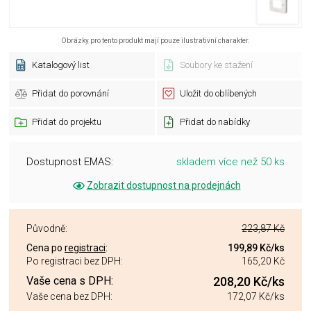
Obrázky pro tento produkt mají pouze ilustrativní charakter.
Katalogový list
Soubory ke stažení
Přidat do porovnání
Uložit do oblíbených
Přidat do projektu
Přidat do nabídky
Dostupnost EMAS:
skladem více než 50 ks
Zobrazit dostupnost na prodejnách
Původně:
223,87 Kč
Cena po
registraci
:
199,89 Kč
/ks
Po registraci bez DPH:
165,20 Kč
Vaše cena s DPH:
208,20 Kč
/ks
Vaše cena bez DPH:
172,07 Kč
/ks