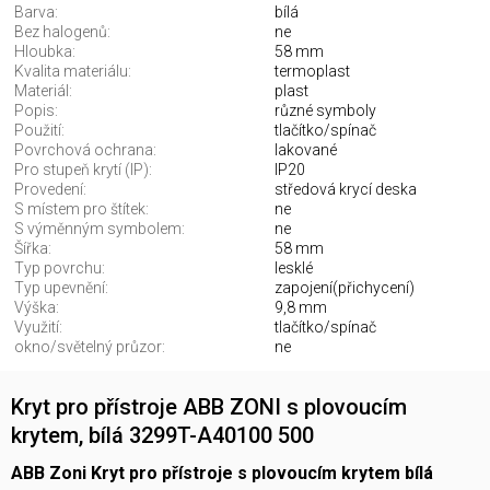
Barva:
bílá
Bez halogenů:
ne
Hloubka:
58 mm
Kvalita materiálu:
termoplast
Materiál:
plast
Popis:
různé symboly
Použití:
tlačítko/spínač
Povrchová ochrana:
lakované
Pro stupeň krytí (IP):
IP20
Provedení:
středová krycí deska
S místem pro štítek:
ne
S výměnným symbolem:
ne
Šířka:
58 mm
Typ povrchu:
lesklé
Typ upevnění:
zapojení(přichycení)
Výška:
9,8 mm
Využití:
tlačítko/spínač
okno/světelný průzor:
ne
Kryt pro přístroje ABB ZONI s plovoucím
krytem, bílá 3299T-A40100 500
ABB Zoni Kryt pro přístroje s plovoucím krytem bílá