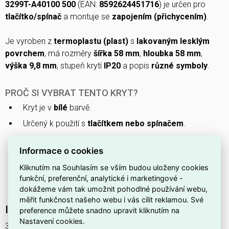
3299T-A40100 500
(EAN:
8592624451716
) je určen pro
tlačítko/spínač
a montuje se
zapojením (přichycením)
.
Je vyroben z
termoplastu (plast)
s
lakovaným lesklým
povrchem
, má rozměry
šířka 58 mm
,
hloubka 58 mm
,
výška 9,8 mm
, stupeň krytí
IP20
a popis
různé symboly
.
PROČ SI VYBRAT TENTO KRYT?
Kryt je v
bílé
barvě.
Určený k použití s
tlačítkem nebo spínačem
.
Vyroben z
termoplastu
.
Informace o cookies
Hlavní materiál je
plast
.
Kliknutím na Souhlasím se vším budou uloženy cookies
Má provedení jako
středová krycí deska
.
funkční, preferenční, analytické i marketingové -
Patří do produktové řady
Zoni
.
dokážeme vám tak umožnit pohodlné používání webu,
měřit funkčnost našeho webu i vás cílit reklamou. Své
Interní název produktu
preference můžete snadno upravit kliknutím na
Nastavení cookies.
3299T-A40100 500 Kryt pro přístroje s pl