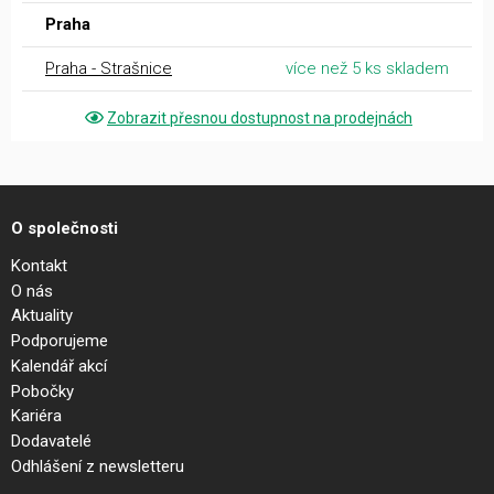
Praha
Praha - Strašnice
více než 5 ks skladem
Zobrazit přesnou dostupnost na prodejnách
O společnosti
Kontakt
O nás
Aktuality
Podporujeme
Kalendář akcí
Pobočky
Kariéra
Dodavatelé
Odhlášení z newsletteru