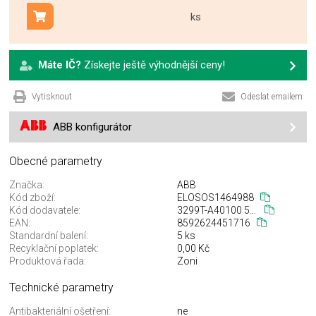
ks
Přidat do košíku
Máte IČ?
Získejte ještě výhodnější ceny!
Vytisknout
Odeslat emailem
ABB konfigurátor
Obecné parametry
Značka:
ABB
Kód zboží:
ELOSOS1464988
Kód dodavatele:
3299T-A40100 500
EAN:
8592624451716
Standardní balení:
5 ks
Recyklační poplatek:
0,00 Kč
Produktová řada:
Zoni
Technické parametry
Antibakteriální ošetření:
ne