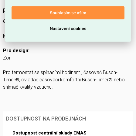
Podrobný popis produktu
Souhlasím se vším
Globální kód:
2CHT704010A4500
Nastavení cookies
®
Kryt pro přístroje s plovoucím krytem, Zoni
, bílá
Pro design:
Zoni
Pro termostat se spínacími hodinami, časovač Busch-
Timer®, ovladač časovací komfortní Busch-Timer® nebo
snímač kvality vzduchu.
DOSTUPNOST NA PRODEJNÁCH
Dostupnost centrální sklady EMAS