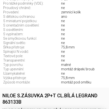
Pro těžké podmínky (VDE):
ne
Proudový chránič:
ne
Provedení:
zemnící kolík
S dětskou ochranou:
ano
S miniaturní pojistkou:
ne
S orientačním osvětlení:
ne
S osvětlením:
ne
S vypínačem:
ne
Se smyčkovou funkcí:
ne
Signální světlo:
ne
Šířka přístroje:
75,8 mm
Spínající N vodič:
ne
Textové pole:
ne
Transparentní:
ne
Typ povrchu:
matné
Typ upevnění:
montáž drápek/šroub
Uzamykatelné:
ne
Výška přístroje:
75,8 mm
Způsob montáže:
montáž pod omítku
NILOE S.ZÁSUVKA 2P+T CL.BÍLÁ LEGRAND
863133B