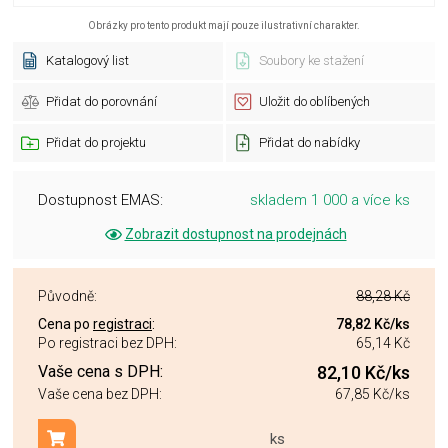
Obrázky pro tento produkt mají pouze ilustrativní charakter.
Katalogový list
Soubory ke stažení
Přidat do porovnání
Uložit do oblíbených
Přidat do projektu
Přidat do nabídky
Dostupnost EMAS:
skladem 1 000 a více ks
Zobrazit dostupnost na prodejnách
Původně:
88,28 Kč
Cena po
registraci
:
78,82 Kč
/ks
Po registraci bez DPH:
65,14 Kč
Vaše cena s DPH:
82,10 Kč
/ks
Vaše cena bez DPH:
67,85 Kč
/ks
ks
Přidat do košíku