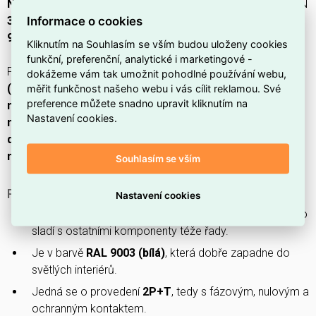
NILOE S.ZÁSUVKA 2P+T CL.BÍLÁ LEGRAND 863133B
(EAN
Informace o cookies
3414972872805
) ze série
NILOÉ STEP
v
barvě bílá (RAL
9003)
.
Kliknutím na Souhlasím se vším budou uloženy cookies
funkční, preferenční, analytické i marketingové -
Podomítková zásuvka s
IP20
,
ochranným kontaktem
dokážeme vám tak umožnit pohodlné používání webu,
měřit funkčnost našeho webu i vás cílit reklamou. Své
(zemnící kolík)
,
nominálním proudem 16 A
a
nominálním
preference můžete snadno upravit kliknutím na
napětím 250 V
; rozměry
75,8 × 75,8 × 40,2 mm
,
2 moduly
,
Nastavení cookies.
materiál plast
,
matný povrch
,
mechanická ochrana IK04
,
dětská ochrana
,
připojení konektorovou svorkou
a
montáž pod omítku
.
Souhlasím se vším
PROČ SI VYBRAT TUTO ZÁSUVKU?
Nastavení cookies
Patří do produktové řady
NILOÉ STEP
, takže se snadno
sladí s ostatními komponenty téže řady.
Je v barvě
RAL 9003 (bílá)
, která dobře zapadne do
světlých interiérů.
Jedná se o provedení
2P+T
, tedy s fázovým, nulovým a
ochranným kontaktem.