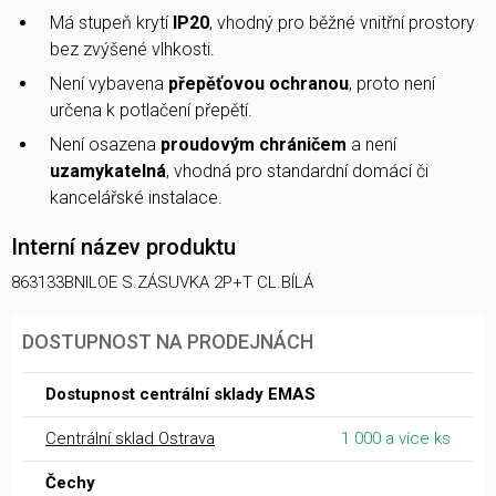
Má stupeň krytí
IP20
, vhodný pro běžné vnitřní prostory
bez zvýšené vlhkosti.
Není vybavena
přepěťovou ochranou
, proto není
určena k potlačení přepětí.
Není osazena
proudovým chráničem
a není
uzamykatelná
, vhodná pro standardní domácí či
kancelářské instalace.
Interní název produktu
863133BNILOE S.ZÁSUVKA 2P+T CL.BÍLÁ
DOSTUPNOST NA PRODEJNÁCH
Dostupnost centrální sklady EMAS
Centrální sklad Ostrava
1 000 a více ks
Čechy