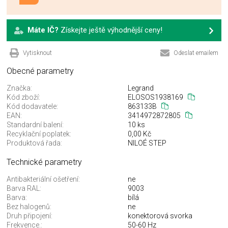
Máte IČ?
Získejte ještě výhodnější ceny!
Vytisknout
Odeslat emailem
Obecné parametry
Značka:
Legrand
Kód zboží:
ELOSOS1938169
Kód dodavatele:
863133B
EAN:
3414972872805
Standardní balení:
10 ks
Recyklační poplatek:
0,00 Kč
Produktová řada:
NILOÉ STEP
Technické parametry
Antibakteriální ošetření:
ne
Barva RAL:
9003
Barva:
bílá
Bez halogenů:
ne
Druh připojení:
konektorová svorka
Frekvence.:
50-60 Hz