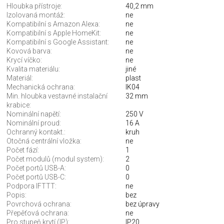
Hloubka přístroje:
40,2 mm
Izolovaná montáž:
ne
Kompatibilní s Amazon Alexa:
ne
Kompatibilní s Apple HomeKit:
ne
Kompatibilní s Google Assistant:
ne
Kovová barva:
ne
Krycí víčko:
ne
Kvalita materiálu:
jiné
Materiál:
plast
Mechanická ochrana:
IK04
Min. hloubka vestavné instalační
32 mm
krabice:
Nominální napětí:
250 V
Nominální proud:
16 A
Ochranný kontakt.:
kruh
Otočná centrální vložka:
ne
Počet fází:
1
Počet modulů (modul system):
2
Počet portů USB-A:
0
Počet portů USB-C:
0
Podpora IFTTT:
ne
Popis:
bez
Povrchová ochrana:
bez úpravy
Přepěťová ochrana:
ne
Pro stupeň krytí (IP):
IP20