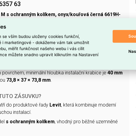
6357 63
 M s ochranným kolíkem, onyx/kouřová černá 6619H-
2624456261
) z řady
Levit
je zásuvka v provedení se
ies
ená pro standardní instalace.
Sou
m se vším budou uloženy cookies funkční,
ké i marketingové - dokážeme vám tak umožnit
ní
230 V
při
16 A
a provozní frekvenci
50 Hz
, připojuje se
bu, měřit funkčnost našeho webu i vás cílit
é svorky
a je určena pro
1 fázi
.
Nas
nce můžete snadno upravit kliknutím na Nastavení
tku
je
upevňována šroubem
, je vyrobena z
termoplastu
ovrchem, minimální hloubka instalační krabice je
40 mm
sou
73,8 × 37 × 73,8 mm
.
 TUTO ZÁSUVKU?
tří do produktové řady
Levit
, která kombinuje moderní
chou instalací.
del
s ochranným kolíkem
, vhodný pro běžné uzemněné