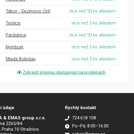
Tábor - Sezimovo Ústí
více než 50 ks skladem
Teplice
více než 5 ks skladem
Pardubice
více než 50 ks skladem
Nymburk
více než 5 ks skladem
Mladá Boleslav
více než 5 ks skladem
Zobrazit přesnou dostupnost na prodejnách
í údaje
Rychlý kontakt
 & EMAS group s.r.o.
724 618 108
ná 2265/84
Po–Pá: 8.00–16.00
, Praha 10 Strašnice
eshop@emas.cz