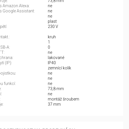
roje:
73,8 mm
 s Amazon Alexa:
ne
s Google Assistant:
ne
ne
plast
ětí:
230 V
takt.:
kruh
1
USB-A:
0
TT:
ne
chrana:
lakované
tí (IP):
IP40
zemnící kolík
pojistkou:
ne
ne
 funkcí:
ne
:
73,8 mm
í:
ne
:
montáž šroubem
e:
37 mm