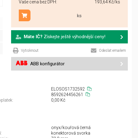
Vaše cena bez DPH:
193,64 Kč
/ks
ks
Přidat do košíku
Máte IČ?
Získejte ještě výhodnější ceny!
Vytisknout
Odeslat emailem
ABB konfigurátor
ELOSOS1732592
8592624456261
platek:
0,00 Kč
onyx/kouřová černá
:
konektorová svorka