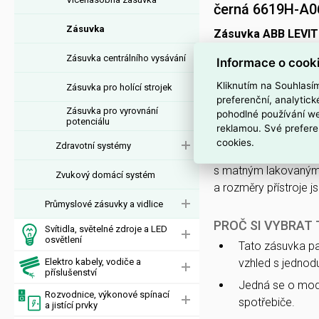
černá 6619H-A0
Zásuvka
Zásuvka ABB LEVIT
A06357 63
(EAN
859
Zásuvka centrálního vysávání
Informace o cook
zemnícím kolíkem urč
Kliknutím na Souhlasí
Zásuvka pro holící strojek
preferenční, analytic
Má krytí
IP40
, napáje
Zásuvka pro vyrovnání
pohodlné používání we
pomocí
konektorov
potenciálu
reklamou. Své prefere
cookies.
Zdravotní systémy
Pro montáž
pod omí
s matným lakovaným p
Zvukový domácí systém
a rozměry přístroje j
Průmyslové zásuvky a vidlice
PROČ SI VYBRAT
Svítidla, světelné zdroje a LED
osvětlení
Tato zásuvka pa
Elektro kabely, vodiče a
vzhled s jednodu
příslušenství
Jedná se o mo
Rozvodnice, výkonové spínací
spotřebiče.
a jistící prvky