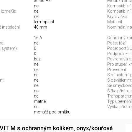
50-50 Hz
Hloubka příst
ne
Kompatibilní
 HomeKit:
ne
Kompatibilní 
ne
Krycí víčko:
termoplast
Materiál:
 instalační
40 mm
Nominální nap
16 A
Ochranný kon
ka:
ne
Počet fází:
 system):
0
Počet portů 
0
Podpora IFT
bez
Povrchová o
ne
Pro stupeň kry
ne
Provedení:
ne
S miniaturní 
ní:
ne
S osvětlením:
ne
Se smyčkovou
ne
Šířka přístroje
ne
Transparentn
matné
Typ upevnění
ne
Výška přístroj
montáž pod omítku
VIT M s ochranným kolíkem, onyx/kouřová