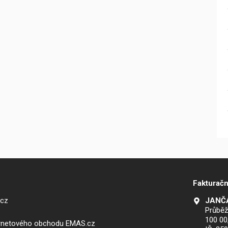
Fakturačn
.cz
JANČA
Průběž
100 00
ernetového obchodu EMAS.cz