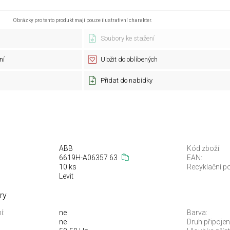
Obrázky pro tento produkt mají pouze ilustrativní charakter.
Soubory ke stažení
ní
Uložit do oblíbených
Přidat do nabídky
ABB
Kód zboží:
6619H-A06357 63
EAN:
10 ks
Recyklační po
Levit
ry
í:
ne
Barva:
ne
Druh připojení