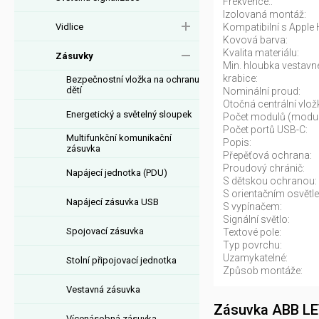
Frekvence.:
Izolovaná montáž:
Vidlice
Kompatibilní s Apple
Kovová barva:
Kvalita materiálu:
Zásuvky
Min. hloubka vestavné
krabice:
Bezpečnostní vložka na ochranu
dětí
Nominální proud:
Otočná centrální vlož
Energetický a světelný sloupek
Počet modulů (modul
Počet portů USB-C:
Multifunkční komunikační
Popis:
zásuvka
Přepěťová ochrana:
Proudový chránič:
Napájecí jednotka (PDU)
S dětskou ochranou:
S orientačním osvětle
Napájecí zásuvka USB
S vypínačem:
Signální světlo:
Spojovací zásuvka
Textové pole:
Typ povrchu:
Uzamykatelné:
Stolní připojovací jednotka
Způsob montáže:
Vestavná zásuvka
Zásuvka ABB LE
Vícenásobná zásuvka