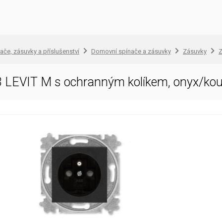
ače, zásuvky a příslušenství
Domovní spínače a zásuvky
Zásuvky
Z
 LEVIT M s ochranným kolíkem, onyx/ko