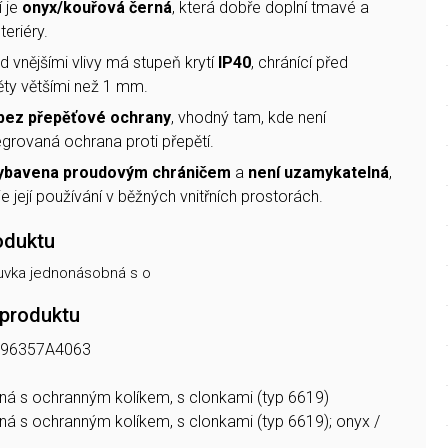
 je
onyx/kouřová černá
, která dobře doplní tmavé a
teriéry.
 vnějšími vlivy má stupeň krytí
IP40
, chránící před
ty většími než 1 mm.
bez přepěťové ochrany
, vhodný tam, kde není
grovaná ochrana proti přepětí.
vybavena proudovým chráničem
a
není uzamykatelná
,
 její používání v běžných vnitřních prostorách.
oduktu
uvka jednonásobná s o
 produktu
96357A4063
á s ochranným kolíkem, s clonkami (typ 6619)
á s ochranným kolíkem, s clonkami (typ 6619); onyx /