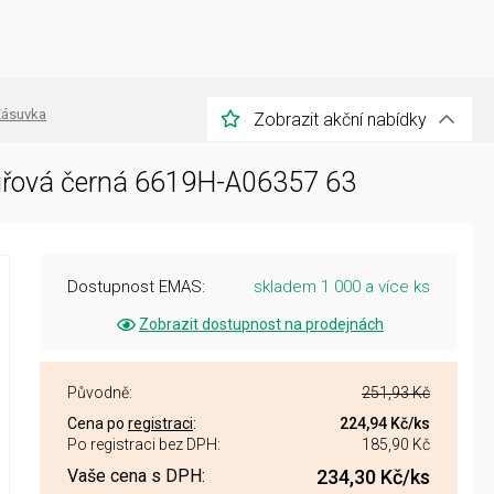
ásuvka
Zobrazit akční nabídky
uřová černá 6619H-A06357 63
Dostupnost EMAS:
skladem 1 000 a více ks
Zobrazit dostupnost na prodejnách
Původně:
251,93 Kč
Cena po
registraci
:
224,94 Kč
/ks
Po registraci bez DPH:
185,90 Kč
Vaše cena s DPH:
234,30 Kč
/ks