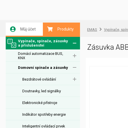
Můj účet
Produkty
EMAS
Vypínače, spín
Vypínače, spínače, zásuvky
a příslušenství
Zásuvka ABB
Domácí automatizace BUS,
KNX
Domovní spínače a zásuvky
Bezdrátové ovládání
Doutnavky, led signálky
Elektronické přístroje
Indikátor spotřeby energie
Inteligentní ovládací prvek