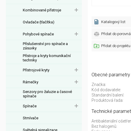
Kombinované přístroje
Katalogový list
Ovladače (tlačítka)
Přidat do porovná
Pohybové spínače
Příslušenství pro spínače a
Přidat do projektu
zásuvky
Přístroje a kryty komunikační
techniky
Přístrojové kryty
Obecné parametry
Rámečky
Značka:
Kód dodavatele:
Senzory pro žaluzie a časové
Standardní balení:
spínače
Produktová řada:
Spínače
Technické paramet
Stmívače
Antibakteriální ošetřen
Bez halogenů:
Světelná signalizace