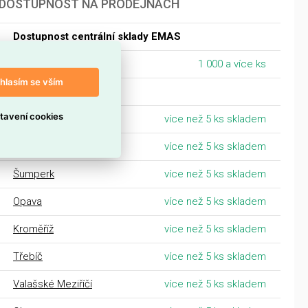
DOSTUPNOST NA PRODEJNÁCH
Dostupnost centrální sklady EMAS
Centrální sklad Ostrava
1 000 a více ks
hlasím se vším
Morava
tavení cookies
Zlín
více než 5 ks skladem
Ostrava
více než 5 ks skladem
Šumperk
více než 5 ks skladem
Opava
více než 5 ks skladem
Kroměříž
více než 5 ks skladem
Třebíč
více než 5 ks skladem
Valašské Meziříčí
více než 5 ks skladem