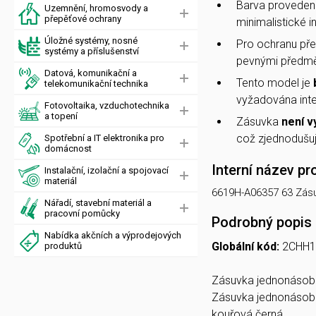
Barva provedení
Uzemnění, hromosvody a
přepěťové ochrany
minimalistické in
Úložné systémy, nosné
Pro ochranu před
systémy a příslušenství
pevnými předmě
Datová, komunikační a
Tento model je
telekomunikační technika
vyžadována inte
Fotovoltaika, vzduchotechnika
a topení
Zásuvka
není 
což zjednodušuje
Spotřební a IT elektronika pro
domácnost
Interní název pr
Instalační, izolační a spojovací
materiál
6619H-A06357 63 Zás
Nářadí, stavební materiál a
pracovní pomůcky
Podrobný popis
Nabídka akčních a výprodejových
Globální kód:
2CHH1
produktů
Zásuvka jednonásobn
Zásuvka jednonásobn
kouřová černá