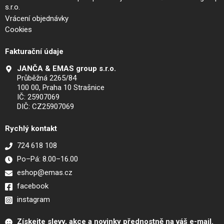
s.r.o.
Vrácení objednávky
Cookies
Fakturační údaje
JANČA & EMAS group s.r.o.
Průběžná 2265/84
100 00, Praha 10 Strašnice
IČ: 25907069
DIČ: CZ25907069
Rychlý kontakt
724 618 108
Po–Pá: 8.00–16.00
eshop@emas.cz
facebook
instagram
Získejte slevy, akce a novinky přednostně na váš e-mail.