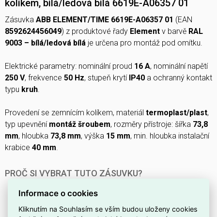
kolíkem, bílá/ledová bílá 6619E-A06357 01
Zásuvka
ABB ELEMENT/TIME 6619E-A06357 01
(EAN
8592624456049
) z produktové řady
Element
v barvě
RAL
9003 – bílá/ledová bílá
je určena pro montáž pod omítku.
Elektrické parametry: nominální proud
16 A
, nominální napětí
250 V
, frekvence
50 Hz
, stupeň krytí
IP40
a ochranný kontakt
typu
kruh
.
Provedení se zemnícím kolíkem, materiál
termoplast/plast
,
typ upevnění
montáž šroubem
, rozměry přístroje: šířka
73,8
mm
, hloubka
73,8 mm
, výška
15 mm
, min. hloubka instalační
krabice
40 mm
.
PROČ SI VYBRAT TUTO ZÁSUVKU?
Patří do produktové řady
Element
, takže snadno ladí s
Informace o cookies
ostatními prvky stejného systému.
Kliknutím na Souhlasím se vším budou uloženy cookies
Je vybavena
ochranným kolíkem
pro spolehlivé