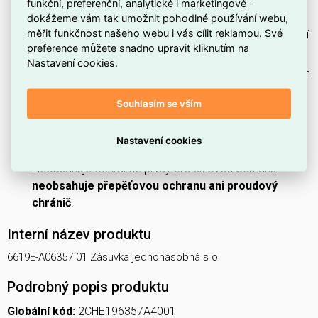
funkční, preferenční, analytické i marketingové -
uzemnění připojených spotřebičů.
dokážeme vám tak umožnit pohodlné používání webu,
měřit funkčnost našeho webu i vás cílit reklamou. Své
Barevné provedení
bílá/ledová bílá (RAL 9003)
se hodí
preference můžete snadno upravit kliknutím na
do světlých interiérů.
Nastavení cookies.
Poskytuje krytí
IP40
, tedy ochranu proti vniknutí pevných
částic větších než 1 mm a proti náhodnému dotyku.
Souhlasím se vším
Bez možnosti uzamčení:
není uzamykatelná
, což
usnadňuje běžné používání v domácnostech a
Nastavení cookies
kancelářích.
Neobsahuje ochranné prvky pro sít'ovou ochranu:
neobsahuje přepěťovou ochranu ani proudový
chránič
.
Interní název produktu
6619E-A06357 01 Zásuvka jednonásobná s o
Podrobný popis produktu
Globální kód:
2CHE196357A4001