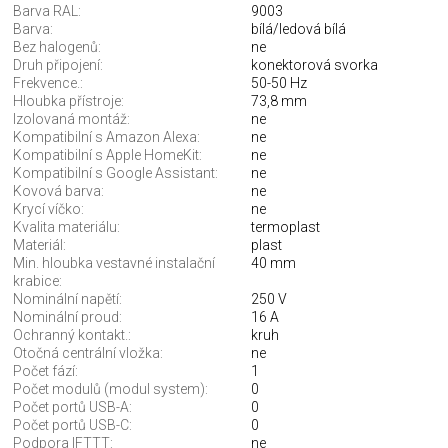
Barva RAL:
9003
Barva:
bílá/ledová bílá
Bez halogenů:
ne
Druh připojení:
konektorová svorka
Frekvence.:
50-50 Hz
Hloubka přístroje:
73,8 mm
Izolovaná montáž:
ne
Kompatibilní s Amazon Alexa:
ne
Kompatibilní s Apple HomeKit:
ne
Kompatibilní s Google Assistant:
ne
Kovová barva:
ne
Krycí víčko:
ne
Kvalita materiálu:
termoplast
Materiál:
plast
Min. hloubka vestavné instalační
40 mm
krabice:
Nominální napětí:
250 V
Nominální proud:
16 A
Ochranný kontakt.:
kruh
Otočná centrální vložka:
ne
Počet fází:
1
Počet modulů (modul system):
0
Počet portů USB-A:
0
Počet portů USB-C:
0
Podpora IFTTT:
ne