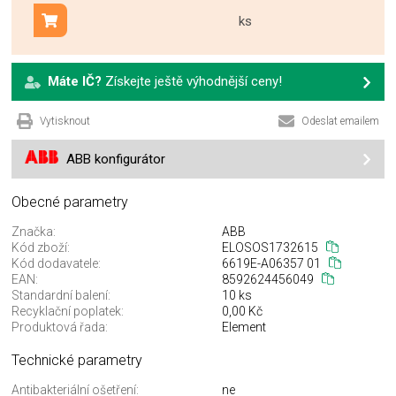
ks
Přidat do košíku
Máte IČ?
Získejte ještě výhodnější ceny!
Vytisknout
Odeslat emailem
ABB konfigurátor
Obecné parametry
Značka:
ABB
Kód zboží:
ELOSOS1732615
Kód dodavatele:
6619E-A06357 01
EAN:
8592624456049
Standardní balení:
10 ks
Recyklační poplatek:
0,00 Kč
Produktová řada:
Element
Technické parametry
Antibakteriální ošetření:
ne