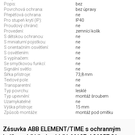
Popis:
bez
Povrchová ochrana:
bez úpravy
Přepěťová ochrana:
ne
Pro stupeň krytí (IP):
IP40
Proudový chránič:
ne
Provedení:
zemnící kolík
S dětskou ochranou:
ne
S miniaturní pojistkou:
ne
S orientačním osvětlení:
ne
S osvětlením:
ne
S vypínačem:
ne
Se smyčkovou funkcí:
ne
Signální světlo:
ne
Šířka přístroje:
73,8 mm
Textové pole:
ne
Transparentní:
ne
Typ povrchu:
lesklé
Typ upevnění:
montáž šroubem
Uzamykatelné:
ne
Výška přístroje:
15 mm
Způsob montáže:
montáž pod omítku
Zásuvka ABB ELEMENT/TIME s ochranným