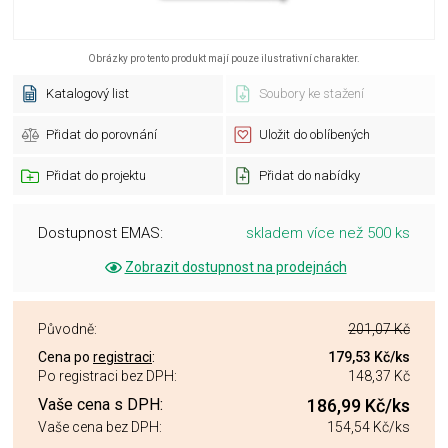
Obrázky pro tento produkt mají pouze ilustrativní charakter.
Katalogový list
Soubory ke stažení
Přidat do porovnání
Uložit do oblíbených
Přidat do projektu
Přidat do nabídky
Dostupnost EMAS:
skladem více než 500 ks
Zobrazit dostupnost na prodejnách
Původně:
201,07 Kč
Cena po
registraci
:
179,53 Kč
/ks
Po registraci bez DPH:
148,37 Kč
Vaše cena s DPH:
186,99 Kč
/ks
Vaše cena bez DPH:
154,54 Kč
/ks