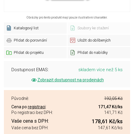
Obrázky pro tento produkt mají pouze ilustrativní charakter.
Katalogový list
Soubory ke stažení
Přidat do porovnání
Uložit do oblíbených
Přidat do projektu
Přidat do nabídky
Dostupnost EMAS:
skladem více než 5 ks
Zobrazit dostupnost na prodejnách
Původně:
192,05 Kč
Cena po
registraci
:
171,47 Kč
/ks
Po registraci bez DPH:
141,71 Kč
Vaše cena s DPH:
178,61 Kč
/ks
Vaše cena bez DPH:
147,61 Kč
/ks