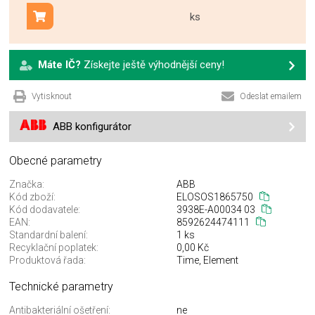
ks
Přidat do košíku
Máte IČ?
Získejte ještě výhodnější ceny!
Vytisknout
Odeslat emailem
ABB konfigurátor
Obecné parametry
Značka:
ABB
Kód zboží:
ELOSOS1865750
Kód dodavatele:
3938E-A00034 03
EAN:
8592624474111
Standardní balení:
1 ks
Recyklační poplatek:
0,00 Kč
Produktová řada:
Time, Element
Technické parametry
Antibakteriální ošetření:
ne