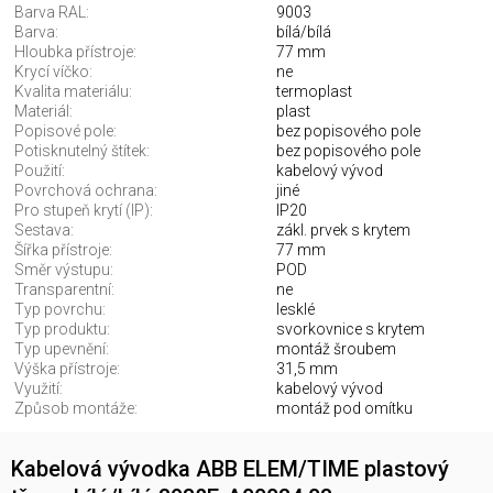
Barva RAL:
9003
Barva:
bílá/bílá
Hloubka přístroje:
77 mm
Krycí víčko:
ne
Kvalita materiálu:
termoplast
Materiál:
plast
Popisové pole:
bez popisového pole
Potisknutelný štítek:
bez popisového pole
Použití:
kabelový vývod
Povrchová ochrana:
jiné
Pro stupeň krytí (IP):
IP20
Sestava:
zákl. prvek s krytem
Šířka přístroje:
77 mm
Směr výstupu:
POD
Transparentní:
ne
Typ povrchu:
lesklé
Typ produktu:
svorkovnice s krytem
Typ upevnění:
montáž šroubem
Výška přístroje:
31,5 mm
Využití:
kabelový vývod
Způsob montáže:
montáž pod omítku
Kabelová vývodka ABB ELEM/TIME plastový