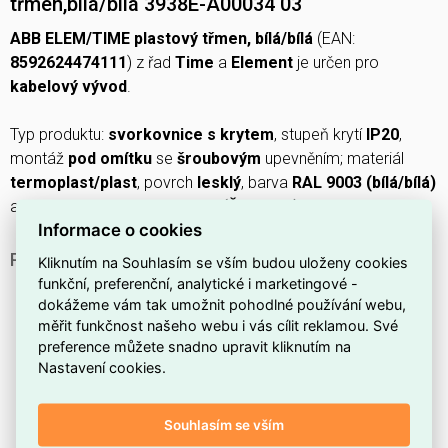
třmen,bílá/bílá 3938E-A00034 03
ABB ELEM/TIME plastový třmen, bílá/bílá
(EAN:
8592624474111
) z řad
Time
a
Element
je určen pro
kabelový vývod
.
Typ produktu:
svorkovnice s krytem
, stupeň krytí
IP20
,
montáž
pod omítku
se
šroubovým
upevněním; materiál
termoplast/plast
, povrch
lesklý
, barva
RAL 9003 (bílá/bílá)
a rozměry
77 × 77 × 31,5 mm (Š × H × V)
.
Informace o cookies
PROČ SI VYBRAT TUTO KABELOVOU VÝVODKU?
Kliknutím na Souhlasím se vším budou uloženy cookies
funkční, preferenční, analytické i marketingové -
Vhodná pro
kabelový vývod
v běžných elektrických
dokážeme vám tak umožnit pohodlné používání webu,
instalacích.
měřit funkčnost našeho webu i vás cílit reklamou. Své
Poskytuje ochranu podle
IP20
.
preference můžete snadno upravit kliknutím na
Nastavení cookies.
Navržena pro
montáž pod omítku
.
Obsahuje
plastový třmen
pro pevné uchycení vedení.
Souhlasím se vším
Dodává se jako
základní prvek s krytem
, připravený k