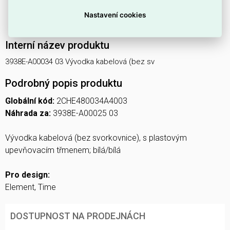
instalaci.
Nastavení cookies
K dispozici v
bílé/bílé
barevné kombinaci (tělo/kryt).
Interní název produktu
3938E-A00034 03 Vývodka kabelová (bez sv
Podrobný popis produktu
Globální kód:
2CHE480034A4003
Náhrada za:
3938E-A00025 03
Vývodka kabelová (bez svorkovnice), s plastovým
upevňovacím třmenem; bílá/bílá
Pro design:
Element, Time
DOSTUPNOST NA PRODEJNÁCH