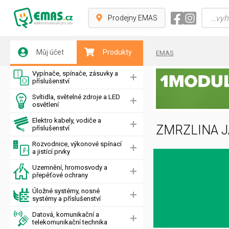
Prodejny EMAS
Můj účet
Produkty
EMAS
Vypínače, spínače, zásuvky a
příslušenství
Svítidla, světelné zdroje a LED
osvětlení
Elektro kabely, vodiče a
ZMRZLINA 
příslušenství
Rozvodnice, výkonové spínací
a jistící prvky
Uzemnění, hromosvody a
přepěťové ochrany
Úložné systémy, nosné
systémy a příslušenství
Datová, komunikační a
telekomunikační technika