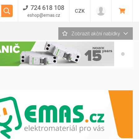
724 618 108
CZK
eshop@emas.cz
Zobrazit akční nabídky