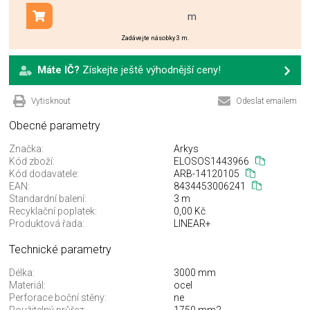
m
Přidat do košíku
Zadávejte násobky 3 m.
Máte IČ?
Získejte ještě výhodnější ceny!
Vytisknout
Odeslat emailem
Obecné parametry
Značka:
Arkys
Kód zboží:
ELOSOS1443966
Kód dodavatele:
ARB-14120105
EAN:
8434453006241
Standardní balení:
3 m
Recyklační poplatek:
0,00 Kč
Produktová řada:
LINEAR+
Technické parametry
Délka:
3000 mm
Materiál:
ocel
Perforace boční stěny:
ne