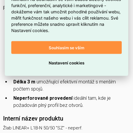
funkční, preferenční, analytické i marketingové -
PROČ SI VYBRAT TENTO ŽLAB?
dokážeme vám tak umožnit pohodlné používání webu,
Žlab
určený pro odvodnění a vedení vody v rámci
měřit funkčnost našeho webu i vás cílit reklamou. Své
stavebních instalací.
preference můžete snadno upravit kliknutím na
Nastavení cookies.
Produktová řada LINEAR+
zajišťuje kompatibilitu s
doplňky stejné série.
Souhlasím se vším
Model L1B‑N (ARKYS ARB-14120105)
pro snadnou
identifikaci a objednávání.
Nastavení cookies
Rozměr 50/50 mm
(šířka × výška) vhodný pro
standardní kapacitu průtoku.
Délka 3 m
umožňující efektivní montáž s menším
počtem spojů.
Neperforované provedení
ideální tam, kde je
požadován plný profil bez otvorů.
Interní název produktu
Žlab LINEAR+ L1B-N 50/50 "SZ" - neperf.