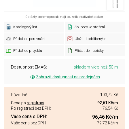
Obrázky pro tento produkt mají pouze ilustrativní charakter.
Katalogový list
Soubory ke stažení
Přidat do porovnání
Uložit do oblíbených
Přidat do projektu
Přidat do nabídky
Dostupnost EMAS:
skladem více než 50 m
Zobrazit dostupnost na prodejnách
Původně:
103,72 Kč
Cena po
registraci
:
92,61 Kč
/m
Po registraci bez DPH:
76,54 Kč
Vaše cena s DPH:
96,46 Kč
/m
Vaše cena bez DPH:
79,72 Kč
/m