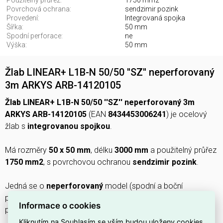
Použitelný průřez:
1750 mm2
Povrchová ochrana:
sendzimir pozink
Provedení:
Integrovaná spojka
Šířka:
50 mm
Spodní perforace:
ne
Výška:
50 mm
Žlab LINEAR+ L1B-N 50/50 ''SZ'' neperforovaný
3m ARKYS ARB-14120105
Žlab LINEAR+ L1B-N 50/50 ''SZ'' neperforovaný 3m
ARKYS ARB-14120105
(EAN
8434453006241
) je ocelový
žlab s
integrovanou spojkou
.
Má rozměry
50 x 50 mm
, délku
3000 mm
a použitelný průřez
1750 mm2
, s povrchovou ochranou
sendzimir pozink
.
Jedná se o
neperforovaný
model (spodní a boční
perforace:
ne
), vhodný pro instalace vyžadující hladký vnitřní
Informace o cookies
profil.
Kliknutím na Souhlasím se vším budou uloženy cookies