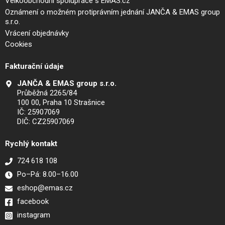
Velkoobchodní spolupráce s EMAS.cz
Oznámení o možném protiprávním jednání JANČA & EMAS group
s.r.o.
Vrácení objednávky
Cookies
Fakturační údaje
JANČA & EMAS group s.r.o.
Průběžná 2265/84
100 00, Praha 10 Strašnice
IČ: 25907069
DIČ: CZ25907069
Rychlý kontakt
724 618 108
Po–Pá: 8.00–16.00
eshop@emas.cz
facebook
instagram