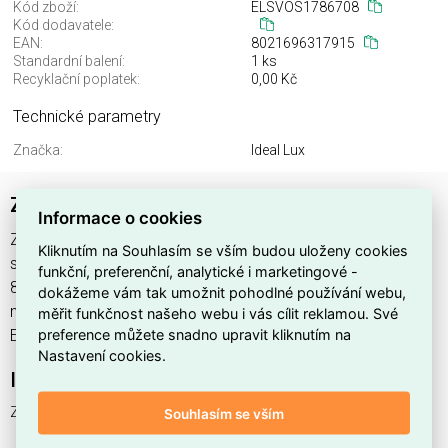
Kód zboží:
ELSVOS1786708
Kód dodavatele:
EAN:
8021696317915
Standardní balení:
1 ks
Recyklační poplatek:
0,00 Kč
Technické parametry
Značka:
Ideal Lux
ZIGGY PL D100 NERO
Informace o cookies
ZIGGY PL D100 NERO najdete v kategoriích Svítidla, Svítidla,
Kliknutím na Souhlasím se vším budou uloženy cookies
světelné zdroje a LED osvětlení, výrobce Ideal Lux, EAN
funkční, preferenční, analytické i marketingové -
8021696317915, kód dodavatele . ZIGGY PL D100 NERO
dokážeme vám tak umožnit pohodlné používání webu,
nabízíme od 1 ks. Kód EMAS ZIGGY PL D100 NERO je
měřit funkčnost našeho webu i vás cílit reklamou. Své
preference můžete snadno upravit kliknutím na
ELSVOS1786708.
Nastavení cookies.
Interní název produktu
ZIGGY PL D100 NERO
Souhlasím se vším