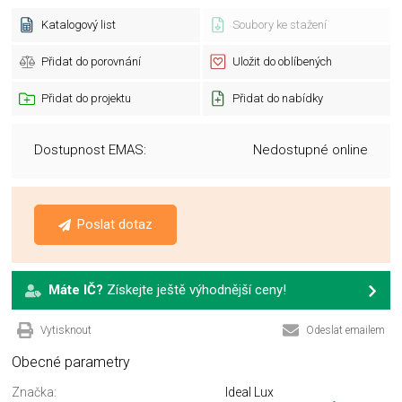
Katalogový list
Soubory ke stažení
Přidat do porovnání
Uložit do oblíbených
Přidat do projektu
Přidat do nabídky
Dostupnost EMAS:
Nedostupné online
Poslat dotaz
Máte IČ?
Získejte ještě výhodnější ceny!
Vytisknout
Odeslat emailem
Obecné parametry
Značka:
Ideal Lux