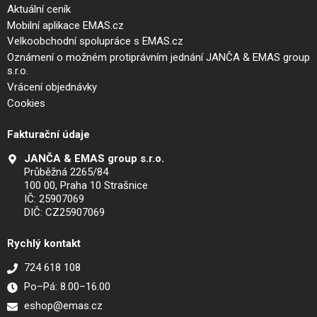
Aktuální ceník
Mobilní aplikace EMAS.cz
Velkoobchodní spolupráce s EMAS.cz
Oznámení o možném protiprávním jednání JANČA & EMAS group
s.r.o.
Vrácení objednávky
Cookies
Fakturační údaje
JANČA & EMAS group s.r.o.
Průběžná 2265/84
100 00, Praha 10 Strašnice
IČ: 25907069
DIČ: CZ25907069
Rychlý kontakt
724 618 108
Po–Pá: 8.00–16.00
eshop@emas.cz