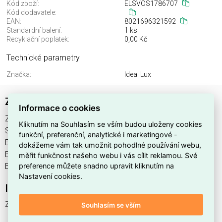
Kód zboží:
ELSVOS1786707
Kód dodavatele:
EAN:
8021696321592
Standardní balení:
1 ks
Recyklační poplatek:
0,00 Kč
Technické parametry
Značka:
Ideal Lux
ZIGGY PL D100 BIANCO
Informace o cookies
ZIGGY PL D100 BIANCO najdete v kategoriích Svítidla,
Kliknutím na Souhlasím se vším budou uloženy cookies
Svítidla, světelné zdroje a LED osvětlení, výrobce Ideal Lux,
funkční, preferenční, analytické i marketingové -
EAN 8021696321592, kód dodavatele . ZIGGY PL D100
dokážeme vám tak umožnit pohodlné používání webu,
BIANCO nabízíme od 1 ks. Kód EMAS ZIGGY PL D100
měřit funkčnost našeho webu i vás cílit reklamou. Své
preference můžete snadno upravit kliknutím na
BIANCO je ELSVOS1786707.
Nastavení cookies.
Interní název produktu
ZIGGY PL D100 BIANCO
Souhlasím se vším