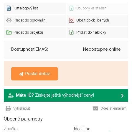
Katalogový list
Soubory ke stažení
Přidat do porovnání
Uložit do oblíbených
Přidat do projektu
Přidat do nabídky
Dostupnost EMAS:
Nedostupné online
Poslat dotaz
Máte IČ?
Získejte ještě výhodnější ceny!
Vytisknout
Odeslat emailem
Obecné parametry
Značka:
Ideal Lux