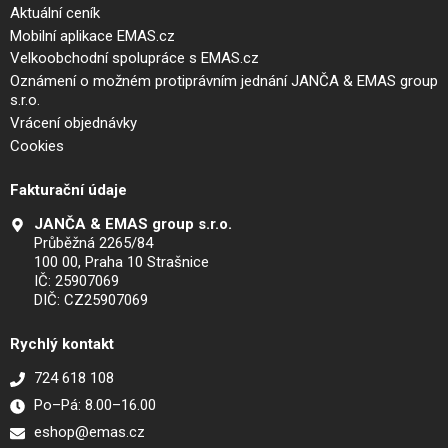
Aktuální ceník
Mobilní aplikace EMAS.cz
Velkoobchodní spolupráce s EMAS.cz
Oznámení o možném protiprávním jednání JANČA & EMAS group
s.r.o.
Vrácení objednávky
Cookies
Fakturační údaje
JANČA & EMAS group s.r.o.
Průběžná 2265/84
100 00, Praha 10 Strašnice
IČ: 25907069
DIČ: CZ25907069
Rychlý kontakt
724 618 108
Po–Pá: 8.00–16.00
eshop@emas.cz