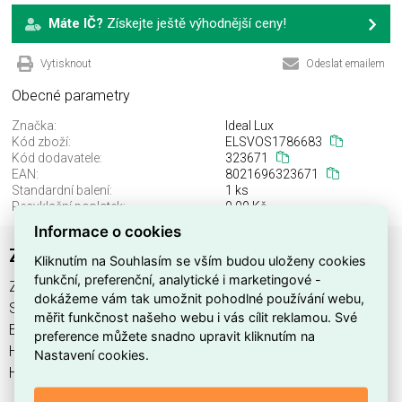
Máte IČ?
Získejte ještě výhodnější ceny!
Vytisknout
Odeslat emailem
Obecné parametry
Značka:
Ideal Lux
Kód zboží:
ELSVOS1786683
Kód dodavatele:
323671
EAN:
8021696323671
Standardní balení:
1 ks
Recyklační poplatek:
0,00 Kč
Informace o cookies
ZEUS HONEYCOMB 13W
Kliknutím na Souhlasím se vším budou uloženy cookies
funkční, preferenční, analytické i marketingové -
ZEUS HONEYCOMB 13W najdete v kategoriích Svítidla,
dokážeme vám tak umožnit pohodlné používání webu,
Svítidla, světelné zdroje a LED osvětlení, výrobce Ideal Lux,
měřit funkčnost našeho webu i vás cílit reklamou. Své
EAN 8021696323671, kód dodavatele 323671. ZEUS
preference můžete snadno upravit kliknutím na
HONEYCOMB 13W nabízíme od 1 ks. Kód EMAS ZEUS
Nastavení cookies.
HONEYCOMB 13W je ELSVOS1786683.