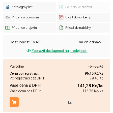
Katalogový list
Soubory ke stažení
Přidat do porovnání
Uložit do oblíbených
Přidat do projektu
Přidat do nabídky
Dostupnost EMAS:
na objednávku
Zobrazit dostupnost na prodejnách
Původně:
151,92 Kč
Cena po
registraci
:
96,15 Kč
/ks
Po registraci bez DPH:
79,46 Kč
Vaše cena s DPH:
141,28 Kč
/ks
Vaše cena bez DPH:
116,76 Kč
/ks
ks
Přidat do košíku