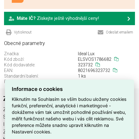
Máte IČ?
Získejte ještě výhodnější ceny!
Vytisknout
Odeslat emailem
Obecné parametry
Značka:
Ideal Lux
Kód zboží:
ELSVOS1786682
Kód dodavatele:
323732
EAN:
8021696323732
Standardní balení:
1 ks
Recyklační poplatek:
0,00 Kč
Informace o cookies
ZEUS FRAME TRIMLESS SQUARE 21W
Kliknutím na Souhlasím se vším budou uloženy cookies
funkční, preferenční, analytické i marketingové -
ZEUS FRAME TRIMLESS SQUARE 21W najdete v kategoriích
dokážeme vám tak umožnit pohodlné používání webu,
Svítidla, Svítidla, světelné zdroje a LED osvětlení, výrobce
měřit funkčnost našeho webu i vás cílit reklamou. Své
Ideal Lux, EAN 8021696323732, kód dodavatele 323732.
preference můžete snadno upravit kliknutím na
Nastavení cookies.
ZEUS FRAME TRIMLESS SQUARE 21W nabízíme od 1 ks.