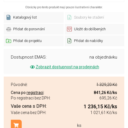
Obrázky pro tento produkt mají pouze ilustrativní charakter.
Katalogový list
Soubory ke stažení
Přidat do porovnání
Uložit do oblíbených
Přidat do projektu
Přidat do nabídky
Dostupnost EMAS:
na objednávku
Zobrazit dostupnost na prodejnách
Původně:
1 329,20 Kč
Cena po
registraci
:
841,26 Kč
/ks
Po registraci bez DPH:
695,26 Kč
Vaše cena s DPH:
1 236,15 Kč
/ks
Vaše cena bez DPH:
1 021,61 Kč
/ks
ks
Přidat do košíku