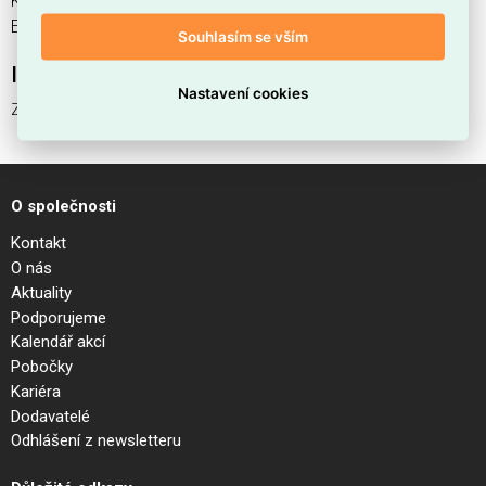
Kód EMAS ZEUS FRAME TRIMLESS SQUARE 21W je
ELSVOS1786682.
Souhlasím se vším
Interní název produktu
Nastavení cookies
ZEUS FRAME TRIMLESS SQUARE 21W
O společnosti
Kontakt
O nás
Aktuality
Podporujeme
Kalendář akcí
Pobočky
Kariéra
Dodavatelé
Odhlášení z newsletteru