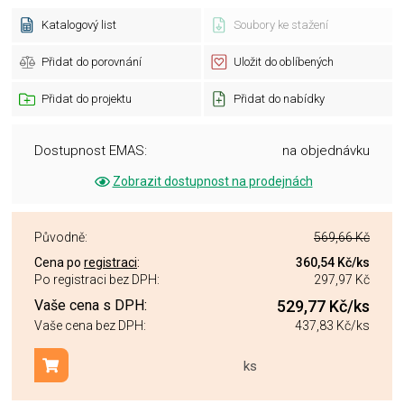
Katalogový list
Soubory ke stažení
Přidat do porovnání
Uložit do oblíbených
Přidat do projektu
Přidat do nabídky
Dostupnost EMAS:
na objednávku
Zobrazit dostupnost na prodejnách
Původně:
569,66 Kč
Cena po
registraci
:
360,54 Kč
/ks
Po registraci bez DPH:
297,97 Kč
Vaše cena s DPH:
529,77 Kč
/ks
Vaše cena bez DPH:
437,83 Kč
/ks
ks
Přidat do košíku