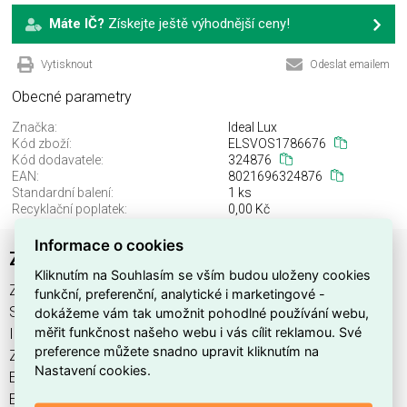
Máte IČ?
Získejte ještě výhodnější ceny!
Vytisknout
Odeslat emailem
Obecné parametry
Značka:
Ideal Lux
Kód zboží:
ELSVOS1786676
Kód dodavatele:
324876
EAN:
8021696324876
Standardní balení:
1 ks
Recyklační poplatek:
0,00 Kč
Informace o cookies
ZEUS FRAME TRIM SQUARE 13W WH
Kliknutím na Souhlasím se vším budou uloženy cookies
ZEUS FRAME TRIM SQUARE 13W WH najdete v kategoriích
funkční, preferenční, analytické i marketingové -
Svítidla, Svítidla, světelné zdroje a LED osvětlení, výrobce
dokážeme vám tak umožnit pohodlné používání webu,
měřit funkčnost našeho webu i vás cílit reklamou. Své
Ideal Lux, EAN 8021696324876, kód dodavatele 324876.
preference můžete snadno upravit kliknutím na
ZEUS FRAME TRIM SQUARE 13W WH nabízíme od 1 ks. Kód
Nastavení cookies.
EMAS ZEUS FRAME TRIM SQUARE 13W WH je
ELSVOS1786676.