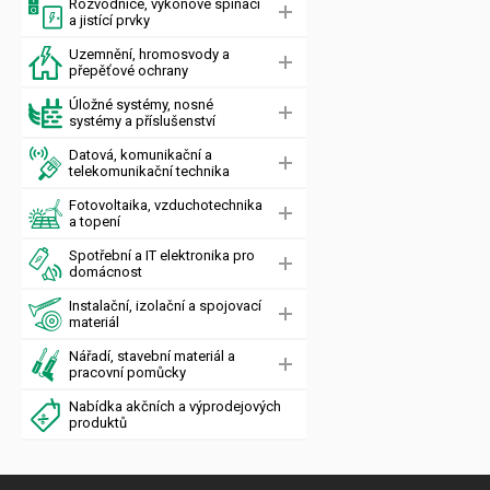
Rozvodnice, výkonové spínací
a jistící prvky
Uzemnění, hromosvody a
přepěťové ochrany
Úložné systémy, nosné
systémy a příslušenství
Datová, komunikační a
telekomunikační technika
Fotovoltaika, vzduchotechnika
a topení
Spotřební a IT elektronika pro
domácnost
Instalační, izolační a spojovací
materiál
Nářadí, stavební materiál a
pracovní pomůcky
Nabídka akčních a výprodejových
produktů