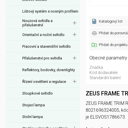
Lištový systém s nosným profilem
Nouzová svítidla a
Katalogový list
příslušenství
Přidat do porovná
Orientační a noční svítidlo
Přidat do projektu
Pracovní a stavenišťní svítidlo
Obecné parametry
Příslušenství pro svítidla
Značka:
Reflektory, bodovky, downlighty
Kód dodavatele:
Standardní balení:
Řízení osvětlení a regulace
ZEUS FRAME TR
Sloupkové svítidlo
ZEUS FRAME TRIM ROUN
Stojací lampa
8021696324005, kó
je ELSVOS1786673.
Stolní lampa