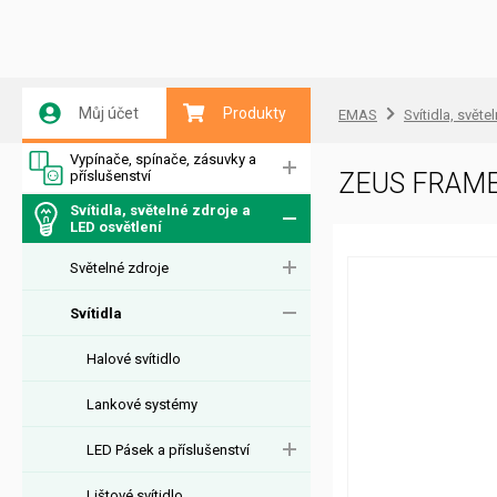
Můj účet
Produkty
EMAS
Svítidla, světe
Vypínače, spínače, zásuvky a
příslušenství
ZEUS FRAME
Svítidla, světelné zdroje a
LED osvětlení
Světelné zdroje
Svítidla
Halové svítidlo
Lankové systémy
LED Pásek a příslušenství
Lištové svítidlo