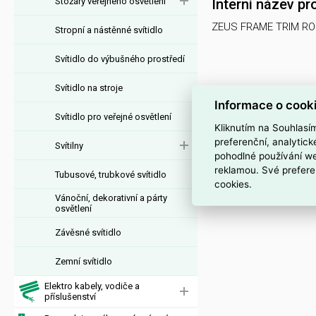
Stožáry veřejného osvětlení
Interní název pr
ZEUS FRAME TRIM R
Stropní a nástěnné svítidlo
Svítidlo do výbušného prostředí
Svítidlo na stroje
Informace o cook
Svítidlo pro veřejné osvětlení
Kliknutím na Souhlasí
preferenční, analytic
Svítilny
pohodlné používání we
reklamou. Své prefere
Tubusové, trubkové svítidlo
cookies.
Vánoční, dekorativní a párty
osvětlení
Závěsné svítidlo
Zemní svítidlo
Elektro kabely, vodiče a
příslušenství