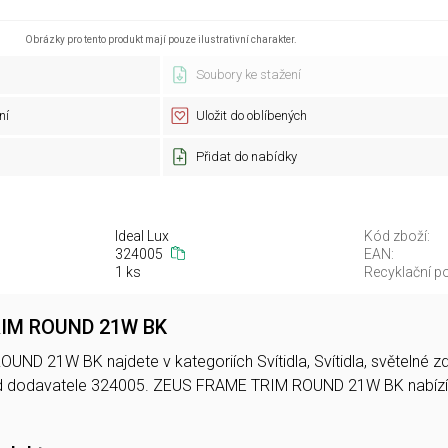
Obrázky pro tento produkt mají pouze ilustrativní charakter.
Soubory ke stažení
ní
Uložit do oblíbených
Přidat do nabídky
Ideal Lux
Kód zboží:
324005
EAN:
1 ks
Recyklační po
IM ROUND 21W BK
D 21W BK najdete v kategoriích Svítidla, Svítidla, světelné zdr
d dodavatele 324005. ZEUS FRAME TRIM ROUND 21W BK nabí