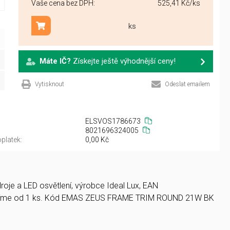
Vaše cena bez DPH:
525,41 Kč
/ks
ks
Přidat do košíku
Máte IČ?
Získejte ještě výhodnější ceny!
Vytisknout
Odeslat emailem
ELSVOS1786673
8021696324005
platek:
0,00 Kč
oje a LED osvětlení, výrobce Ideal Lux, EAN
zíme od 1 ks. Kód EMAS ZEUS FRAME TRIM ROUND 21W BK