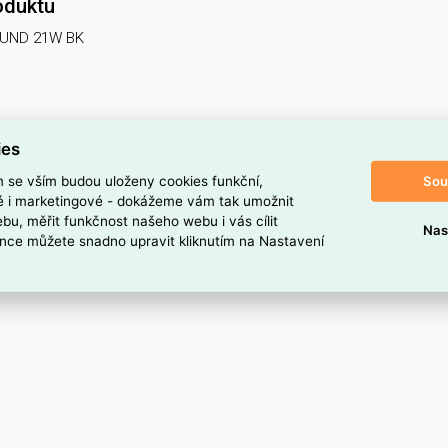
oduktu
OUND 21W BK
ies
Sou
m se vším budou uloženy cookies funkční,
ké i marketingové - dokážeme vám tak umožnit
bu, měřit funkčnost našeho webu i vás cílit
Nas
nce můžete snadno upravit kliknutím na Nastavení