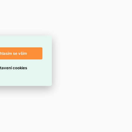
hlasím se vším
tavení cookies