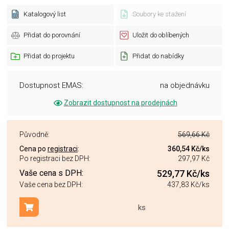
Katalogový list
Soubory ke stažení
Přidat do porovnání
Uložit do oblíbených
Přidat do projektu
Přidat do nabídky
Dostupnost EMAS:
na objednávku
Zobrazit dostupnost na prodejnách
Původně:
569,66 Kč
Cena po
registraci
:
360,54 Kč
/ks
Po registraci bez DPH:
297,97 Kč
Vaše cena s DPH:
529,77 Kč
/ks
Vaše cena bez DPH:
437,83 Kč
/ks
ks
Přidat do košíku