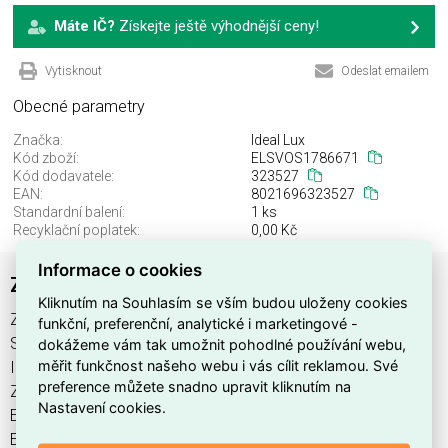
Máte IČ?
Získejte ještě výhodnější ceny!
Vytisknout
Odeslat emailem
Obecné parametry
Značka:
Ideal Lux
Kód zboží:
ELSVOS1786671
Kód dodavatele:
323527
EAN:
8021696323527
Standardní balení:
1 ks
Recyklační poplatek:
0,00 Kč
Informace o cookies
ZEUS FRAME TRIM ROUND 13W BK
Kliknutím na Souhlasím se vším budou uloženy cookies
ZEUS FRAME TRIM ROUND 13W BK najdete v kategoriích
funkční, preferenční, analytické i marketingové -
Svítidla, Svítidla, světelné zdroje a LED osvětlení, výrobce
dokážeme vám tak umožnit pohodlné používání webu,
měřit funkčnost našeho webu i vás cílit reklamou. Své
Ideal Lux, EAN 8021696323527, kód dodavatele 323527.
preference můžete snadno upravit kliknutím na
ZEUS FRAME TRIM ROUND 13W BK nabízíme od 1 ks. Kód
Nastavení cookies.
EMAS ZEUS FRAME TRIM ROUND 13W BK je
ELSVOS1786671.