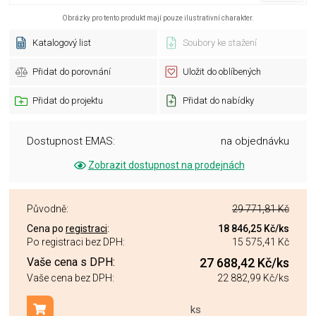
Obrázky pro tento produkt mají pouze ilustrativní charakter.
Katalogový list
Soubory ke stažení
Přidat do porovnání
Uložit do oblíbených
Přidat do projektu
Přidat do nabídky
Dostupnost EMAS:
na objednávku
Zobrazit dostupnost na prodejnách
Původně:
29 771,81 Kč
Cena po
registraci
:
18 846,25 Kč
/ks
Po registraci bez DPH:
15 575,41 Kč
Vaše cena s DPH:
27 688,42 Kč
/ks
Vaše cena bez DPH:
22 882,99 Kč
/ks
ks
Přidat do košíku