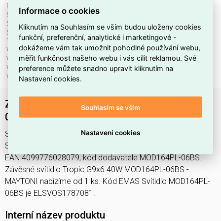
Průměr:
750 mm
Informace o cookies
Šířka:
780 mm
Stmívatelné:
ne
Kliknutím na Souhlasím se vším budou uloženy cookies
Stupeň krytí (IP):
IP20
funkční, preferenční, analytické i marketingové -
Třída ochrany:
I
dokážeme vám tak umožnit pohodlné používání webu,
Včetně svět. zdroje:
ne
měřit funkčnost našeho webu i vás cílit reklamou. Své
Vhodné pro počet svět. zdrojů:
6
preference můžete snadno upravit kliknutím na
Vhodné pro výkon světel. zdroje:
40 W
Výška/hloubka:
852 mm
Nastavení cookies.
Závěsné svítidlo Tropic G9x6 40W MOD164PL-
Souhlasím se vším
06BS - MAYTONI
Nastavení cookies
Svítidlo MOD164PL-06BS najdete v kategoriích Svítidla,
Svítidla, světelné zdroje a LED osvětlení, výrobce Maytoni,
EAN 4099776028079, kód dodavatele MOD164PL-06BS.
Závěsné svítidlo Tropic G9x6 40W MOD164PL-06BS -
MAYTONI nabízíme od 1 ks. Kód EMAS Svítidlo MOD164PL-
06BS je ELSVOS1787081.
Interní název produktu