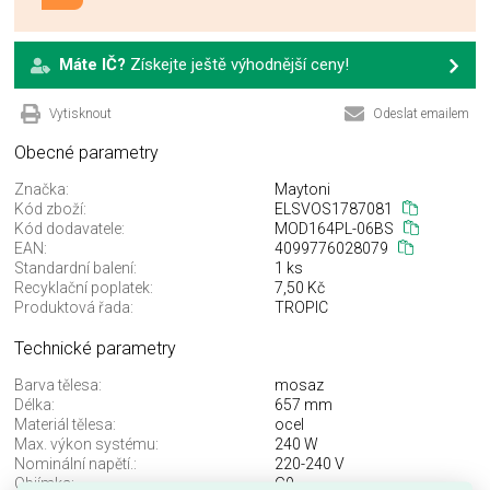
Máte IČ?
Získejte ještě výhodnější ceny!
Vytisknout
Odeslat emailem
Obecné parametry
Značka:
Maytoni
Kód zboží:
ELSVOS1787081
Kód dodavatele:
MOD164PL-06BS
EAN:
4099776028079
Standardní balení:
1 ks
Recyklační poplatek:
7,50 Kč
Produktová řada:
TROPIC
Technické parametry
Barva tělesa:
mosaz
Délka:
657 mm
Materiál tělesa:
ocel
Max. výkon systému:
240 W
Nominální napětí.:
220-240 V
Objímka:
G9