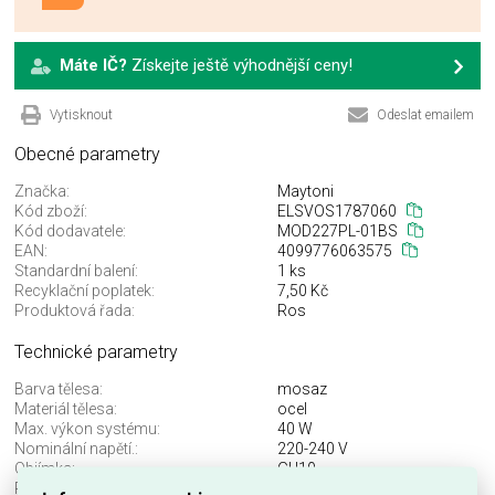
Máte IČ?
Získejte ještě výhodnější ceny!
Vytisknout
Odeslat emailem
Obecné parametry
Značka:
Maytoni
Kód zboží:
ELSVOS1787060
Kód dodavatele:
MOD227PL-01BS
EAN:
4099776063575
Standardní balení:
1 ks
Recyklační poplatek:
7,50 Kč
Produktová řada:
Ros
Technické parametry
Barva tělesa:
mosaz
Materiál tělesa:
ocel
Max. výkon systému:
40 W
Nominální napětí.:
220-240 V
Objímka:
GU10
Průměr:
160 mm