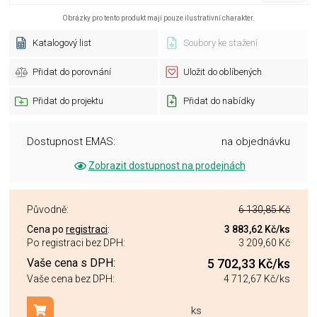
Obrázky pro tento produkt mají pouze ilustrativní charakter.
Katalogový list
Soubory ke stažení
Přidat do porovnání
Uložit do oblíbených
Přidat do projektu
Přidat do nabídky
Dostupnost EMAS:
na objednávku
Zobrazit dostupnost na prodejnách
Původně:
6 130,85 Kč
Cena po
registraci
:
3 883,62 Kč
/ks
Po registraci bez DPH:
3 209,60 Kč
Vaše cena s DPH:
5 702,33 Kč
/ks
Vaše cena bez DPH:
4 712,67 Kč
/ks
ks
Přidat do košíku