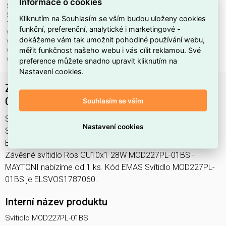
Informace o cookies
Stmívatelné:
ne
Stupeň krytí (IP):
IP20
Kliknutím na Souhlasím se vším budou uloženy cookies
Třída ochrany:
I
funkční, preferenční, analytické i marketingové -
Včetně svět. zdroje:
ne
dokážeme vám tak umožnit pohodlné používání webu,
Vhodné pro počet svět. zdrojů:
1
měřit funkčnost našeho webu i vás cílit reklamou. Své
Vhodné pro výkon světel. zdroje:
40 W
preference můžete snadno upravit kliknutím na
Výška/hloubka:
3625 mm
Nastavení cookies.
Závěsné svítidlo Ros GU10x1 28W MOD227PL-
01BS - MAYTONI
Souhlasím se vším
Svítidlo MOD227PL-01BS najdete v kategoriích Svítidla,
Nastavení cookies
Svítidla, světelné zdroje a LED osvětlení, výrobce Maytoni,
EAN 4099776063575, kód dodavatele MOD227PL-01BS.
Závěsné svítidlo Ros GU10x1 28W MOD227PL-01BS -
MAYTONI nabízíme od 1 ks. Kód EMAS Svítidlo MOD227PL-
01BS je ELSVOS1787060.
Interní název produktu
Svítidlo MOD227PL-01BS