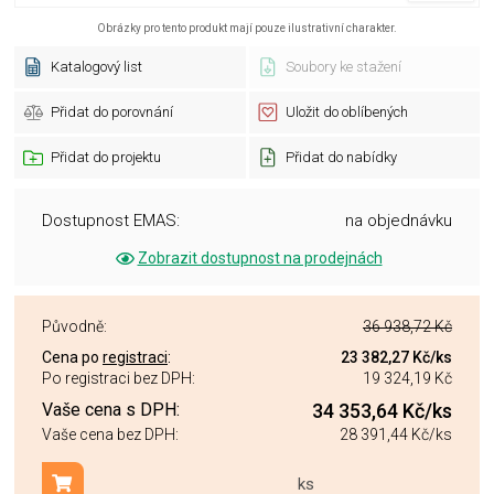
Obrázky pro tento produkt mají pouze ilustrativní charakter.
Katalogový list
Soubory ke stažení
Přidat do porovnání
Uložit do oblíbených
Přidat do projektu
Přidat do nabídky
Dostupnost EMAS:
na objednávku
Zobrazit dostupnost na prodejnách
Původně:
36 938,72 Kč
Cena po
registraci
:
23 382,27 Kč
/ks
Po registraci bez DPH:
19 324,19 Kč
Vaše cena s DPH:
34 353,64 Kč
/ks
Vaše cena bez DPH:
28 391,44 Kč
/ks
ks
Přidat do košíku