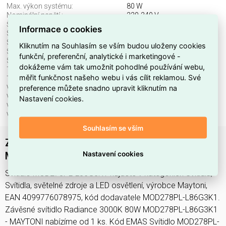
Max. výkon systému:
80 W
Nominální napětí.:
220-240 V
Šířka:
543 mm
Informace o cookies
Stmívatelné:
ne
Stupeň krytí (IP):
IP20
Kliknutím na Souhlasím se vším budou uloženy cookies
Světelný tok:
1900 lm
funkční, preferenční, analytické i marketingové -
Světelný zdroj:
LED neměnitelný
dokážeme vám tak umožnit pohodlné používání webu,
Teplota barvy.:
3000 K
měřit funkčnost našeho webu i vás cílit reklamou. Své
Třída ochrany:
I
preference můžete snadno upravit kliknutím na
Včetně svět. zdroje:
ano
Vhodné pro počet svět. zdrojů:
1
Nastavení cookies.
Vhodné pro výkon světel. zdroje:
80 W
Výška/hloubka:
3100 mm
Souhlasím se vším
Závěsné svítidlo Radiance 3000K 80W
Nastavení cookies
MOD278PL-L86G3K1 - MAYTONI
Svítidlo MOD278PL-L86G3K1 najdete v kategoriích Svítidla,
Svítidla, světelné zdroje a LED osvětlení, výrobce Maytoni,
EAN 4099776078975, kód dodavatele MOD278PL-L86G3K1.
Závěsné svítidlo Radiance 3000K 80W MOD278PL-L86G3K1
- MAYTONI nabízíme od 1 ks. Kód EMAS Svítidlo MOD278PL-