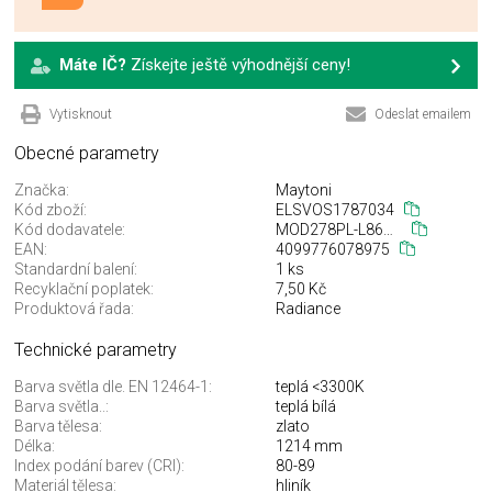
Máte IČ?
Získejte ještě výhodnější ceny!
Vytisknout
Odeslat emailem
Obecné parametry
Značka:
Maytoni
Kód zboží:
ELSVOS1787034
Kód dodavatele:
MOD278PL-L86G3K1
EAN:
4099776078975
Standardní balení:
1 ks
Recyklační poplatek:
7,50 Kč
Produktová řada:
Radiance
Technické parametry
Barva světla dle. EN 12464-1:
teplá <3300K
Barva světla..:
teplá bílá
Barva tělesa:
zlato
Délka:
1214 mm
Index podání barev (CRI):
80-89
Materiál tělesa:
hliník