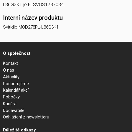
L86G3K1 je ELSVOS1787034.
Interní název produktu
Svítidlo MOD278PL-L86G3K1
O společnosti
Kontakt
O nás
Aktuality
Podporujeme
Kalendář akcí
Pobočky
Kariéra
Dodavatelé
Odhlášení z newsletteru
Důležité odkazy