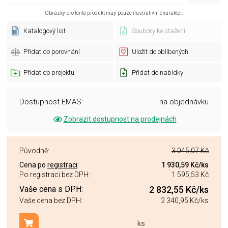
Obrázky pro tento produkt mají pouze ilustrativní charakter.
Katalogový list
Soubory ke stažení
Přidat do porovnání
Uložit do oblíbených
Přidat do projektu
Přidat do nabídky
Dostupnost EMAS:
na objednávku
Zobrazit dostupnost na prodejnách
Původně:
3 045,07 Kč
Cena po
registraci
:
1 930,59 Kč
/ks
Po registraci bez DPH:
1 595,53 Kč
Vaše cena s DPH:
2 832,55 Kč
/ks
Vaše cena bez DPH:
2 340,95 Kč
/ks
ks
Přidat do košíku