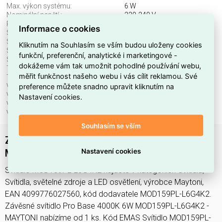
Max. výkon systému:
6 W
Nominální napětí.:
220-240 V
Průměr:
30 mm
Informace o cookies
Stmívatelné:
ne
Stupeň krytí (IP):
IP20
Kliknutím na Souhlasím se vším budou uloženy cookies
Světelný tok:
500 lm
funkční, preferenční, analytické i marketingové -
Světelný zdroj:
LED neměnitelný
dokážeme vám tak umožnit pohodlné používání webu,
Teplota barvy.:
4000 K
měřit funkčnost našeho webu i vás cílit reklamou. Své
Třída ochrany:
II
preference můžete snadno upravit kliknutím na
Včetně svět. zdroje:
ano
Vhodné pro počet svět. zdrojů:
1
Nastavení cookies.
Vhodné pro výkon světel. zdroje:
6 W
Výška/hloubka:
3400 mm
Souhlasím se vším
Závěsné svítidlo Pro Base 4000K 6W
Nastavení cookies
MOD159PL-L6G4K2 - MAYTONI
Svítidlo MOD159PL-L6G4K2 najdete v kategoriích Svítidla,
Svítidla, světelné zdroje a LED osvětlení, výrobce Maytoni,
EAN 4099776027560, kód dodavatele MOD159PL-L6G4K2.
Závěsné svítidlo Pro Base 4000K 6W MOD159PL-L6G4K2 -
MAYTONI nabízíme od 1 ks. Kód EMAS Svítidlo MOD159PL-