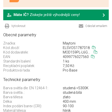
Máte IČ?
Získejte ještě výhodnější ceny!
Vytisknout
Odeslat emailem
Obecné parametry
Značka:
Maytoni
Kód zboží:
ELSVOS1787018
Kód dodavatele:
MOD159PL-L6G4K2
EAN:
4099776027560
Standardní balení:
1 ks
Recyklační poplatek:
7,50 Kč
Produktová řada:
Pro Base
Technické parametry
Barva světla dle. EN 12464-1:
studená >5300K
Barva světla..:
studená bílá
Barva tělesa:
zlato
Délka:
400 mm
Index podání barev (CRI):
90-100
Materiál tělesa:
hliník